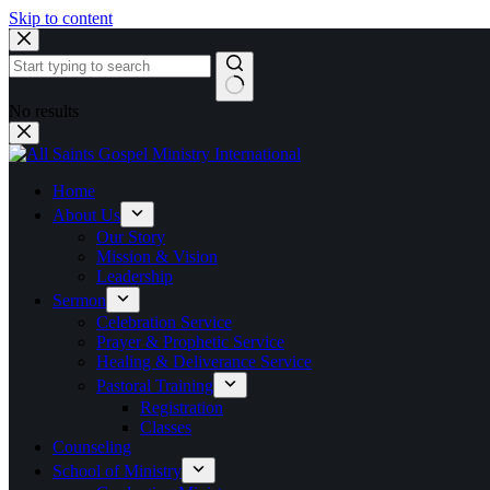
Skip to content
No results
Home
About Us
Our Story
Mission & Vision
Leadership
Sermon
Celebration Service
Prayer & Prophetic Service
Healing & Deliverance Service
Pastoral Training
Registration
Classes
Counseling
School of Ministry