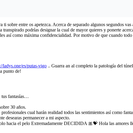
ra ti sobre entre os apetezca. Acerca de separado algunos segundos vas a 
a transpirado podrías designar la cual de mayor quieres y ponerte acerca
les así­ como máxima confidencialidad. Por motivo de que cuando todo s
://ladys.one/es/putas-vigo
.. Guarra an al completo la patologí­a del túne
a punto de!
a tus fantasías…
obre 30 años.
rofesionales cual harán realidad todos las sentimientos así­ como fanta
nte desearas permanecer a mi aspecto.
l pelo Extremadamente DECIDIDA 🎀💝 Hola las amores llegué por