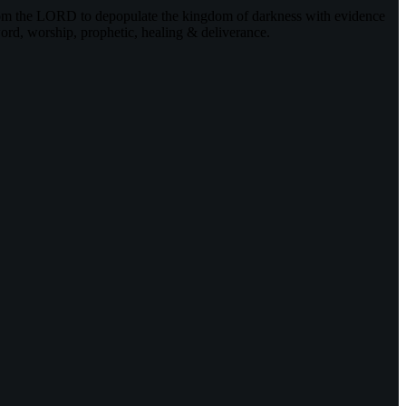
rom the LORD to depopulate the kingdom of darkness with evidence
ord, worship, prophetic, healing & deliverance.