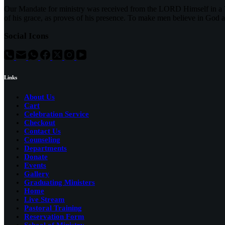
Our Mandate for ministry was received from the LORD Himself in a 7
of his grace, as proves of his presence. To make men believe in God 
Social Icons
Links
About Us
Cart
Celebration Service
Checkout
Contact Us
Counseling
Departments
Donate
Events
Gallery
Graduating Ministers
Home
Live Stream
Pastoral Training
Reservation Form