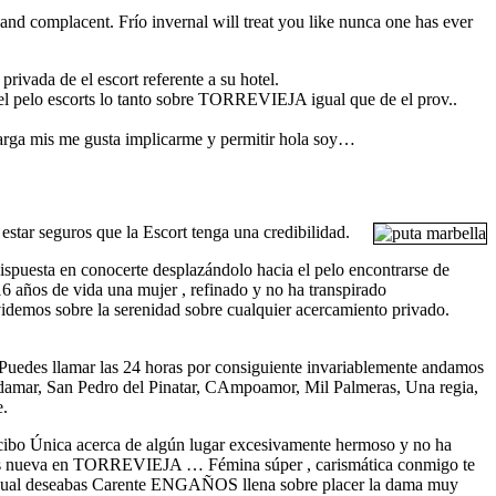
nd complacent. Frí­o invernal will treat you like nunca one has ever
rivada de el escort referente a su hotel.
a el pelo escorts lo tanto sobre TORREVIEJA igual que de el prov..
larga mis me gusta implicarme y permitir hola soy…
 estar seguros que la Escort tenga una credibilidad.
ispuesta en conocerte desplazándolo hacia el pelo encontrarse de
6 años de vida una mujer , refinado y no ha transpirado
lvidemos sobre la serenidad sobre cualquier acercamiento privado.
… Puedes llamar las 24 horas por consiguiente invariablemente andamos
rdamar, San Pedro del Pinatar, CAmpoamor, Mil Palmeras, Una regia,
e.
Recibo Única acerca de algún lugar excesivamente hermoso y no ha
ños nueva en TORREVIEJA … Fémina súper , carismática conmigo te
cual deseabas Carente ENGAÑOS llena sobre placer la dama muy