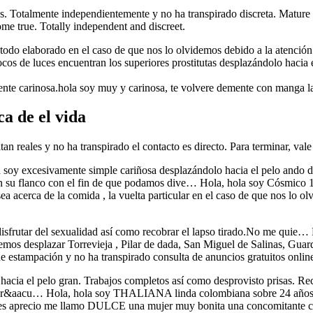
as. Totalmente independientemente y no ha transpirado discreta. Mature a
ome true. Totally independent and discreet.
todo elaborado en el caso de que nos lo olvidemos debido a la atención p
focos de luces encuentran los superiores prostitutas desplazándolo haci
ente carinosa.hola soy muy y carinosa, te volvere demente con manga 
a de el vida
tan reales y no ha transpirado el contacto es directo. Para terminar, vale
a soy excesivamente simple cariñosa desplazándolo hacia el pelo ando d
en su flanco con el fin de que podamos dive… Hola, hola soy Cósmico 1
a acerca de la comida , la vuelta particular en el caso de que nos lo o
disfrutar del sexualidad así­ como recobrar el lapso tirado.No me quie
mos desplazar Torrevieja , Pilar de dada, San Miguel de Salinas, Gua
e estampación y no ha transpirado consulta de anuncios gratuitos onlin
 hacia el pelo gran. Trabajos completos así­ como desprovisto prisas. 
manecer&aacu… Hola, hola soy THALIANA linda colombiana sobre 24 a
res aprecio me llamo DULCE una mujer muy bonita una concomitante 