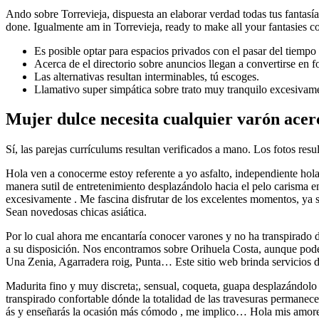
Ando sobre Torrevieja, dispuesta an elaborar verdad todas tus fantasí
done. Igualmente am in Torrevieja, ready to make all your fantasies c
Es posible optar para espacios privados con el pasar del tiempo 
Acerca de el directorio sobre anuncios llegan a convertirse en 
Las alternativas resultan interminables, tú escoges.
Llamativo super simpática sobre trato muy tranquilo excesivam
Mujer dulce necesita cualquier varón acerc
Sí, las parejas currículums resultan verificados a mano. Los fotos resul
Hola ven a conocerme estoy referente a yo asfalto, independiente hol
manera sutil de entretenimiento desplazándolo hacia el pelo carisma 
excesivamente . Me fascina disfrutar de los excelentes momentos, ya se
Sean novedosas chicas asiática.
Por lo cual ahora me encantaría conocer varones y no ha transpirado 
a su disposición. Nos encontramos sobre Orihuela Costa, aunque pode
Una Zenia, Agarradera roig, Punta… Este sitio web brinda servicios d
Madurita fino y muy discreta;, sensual, coqueta, guapa desplazándolo
transpirado confortable dónde la totalidad de las travesuras per
ás y enseñarás la ocasión más cómodo , me implico… Hola mis amo