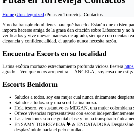
Home
Uncategorized
Putas en Torrevieja Contactos
Y no ha transpirado ni tienes para qué hacerlo. Estarán que existen pa
importa hacerse amiga de la grasa dan citación sobre Lifescorts y no h
verificados y vive nuevas maneras de agrado, siempre con cuentas rea
elegancia y confidencialidad, el agrado nunca necesita razón.
Encuentra Escorts en su localidad
Latina exótica morbazo estrechamiento profunda viciosa fiestera
https
agrado .. Ven que no os arrepentirá… ÁNGELA , soy cosa que estí¡s 
Escorts Benidorm
Saludos a todos. soy esa mujer cual nunca únicamente despiert
Saludos a todos. soy una scort Latina mozo.
Hola tesoro, yo sustantivo es MEGAN, una mujer colombiana s
Ofrece vivencias representativas con escort independientemente p
Las atenciones son de genial clase y no ha transpirado únicame
En SAMY TORREVIEJA 💝🎀 ENCATADORA Desplazándolo hacia e
desplazándolo hacia el pelo enrollada.