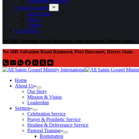
Graduating Ministers
Events & Gallery
Talent Hunt
Events
Gallery
Live Stream
No 58B Salvation Road Rumuosi, Port Harcourt, Rivers State.
No 58B Salvation Road Rumuosi, Port Harcourt, Rivers State.
Home
About Us
Our Story
Mission & Vision
Leadership
Sermon
Celebration Service
Prayer & Prophetic Service
Healing & Deliverance Service
Pastoral Training
Registration