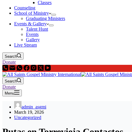
Classes
Counseling
School of Ministry
Graduating Ministers
Events & Gallery
Talent Hunt
Events
Gallery
Live Stream
Search
Donate
Search
Donate
Menu
admin_asgmi
March 19, 2026
Uncategorized
Putas en Torrevieja Contactos