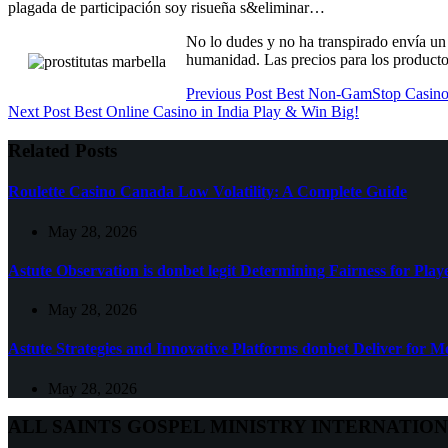
plagada de participación soy risueña s&eliminar…
No lo dudes y no ha transpirado envía un e
humanidad. Las precios para los productos
Previous
Post
Best Non-GamStop Casino
Next
Post
Best Online Casino in India Play & Win Big!
Related Posts
Roulette Casino Canada Low Volatility: A Complete Guide
May 28, 2026
Astute Observation is donbet legit Determining Fairness for Play
May 28, 2026
Astute Strategies and Innovative Platforms donbet Deliver for 
May 28, 2026
ALL SAINTS GOSPEL MINISTRY INTERNATIO