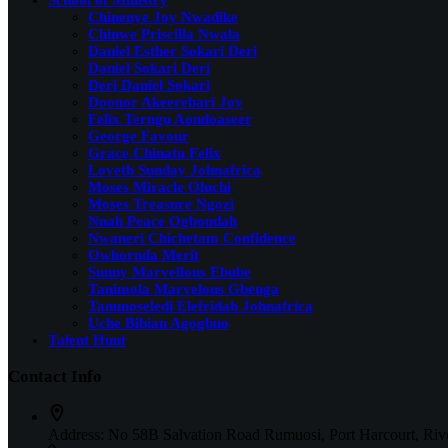
School of Ministry
Chinenye Joy Nwadike
Chinwe Priscilla Nwala
Daniel Esther Sokari Deri
Daniel Sokari Deri
Deri Daniel Sokari
Doonor Akeerebari Joy
Felix Terngu Aondoaseer
George Favour
Grace Chinatu Felix
Loveth Sunday Johnafrica
Moses Miracle Oluchi
Moses Treasure Ngozi
Nnah Peace Ogbondah
Nwaneri Chichetam Confidence
Owhornda Merit
Sunny Marvellous Ebube
Tanimola Marvelous Gbenga
Tanunoseledi Elefridah Johnafrica
Uche Bibian Agogbuo
Talent Hunt
Contact Info
Address:
No 58B Salvation Road Rumuosi, Port Harcourt, Rive