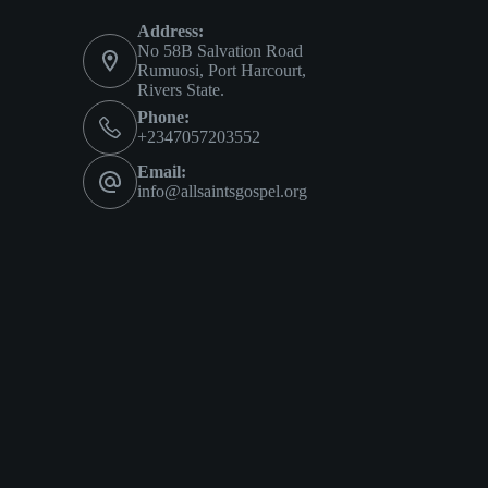
Address:
No 58B Salvation Road
Rumuosi, Port Harcourt,
Rivers State.
Phone:
+2347057203552
Email:
info@allsaintsgospel.org