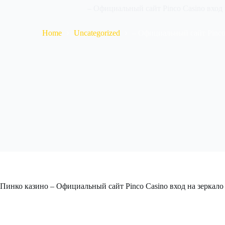
– Официальный сайт Pinco Casino вход н
Home
Uncategorized
– Официальный сайт Pinco 
Пинко казино – Официальный сайт Pinco Casino вход на зеркало