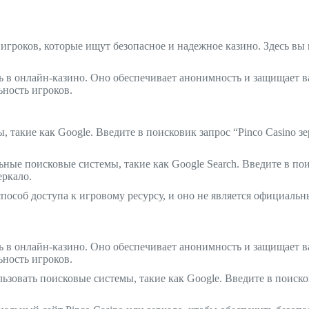
 игроков, которые ищут безопасное и надежное казино. Здесь вы
ть в онлайн-казино. Оно обеспечивает анонимность и защищает 
ьность игроков.
 такие как Google. Введите в поисковик запрос “Pinco Casino зе
ные поисковые системы, такие как Google Search. Введите в поис
еркало.
способ доступа к игровому ресурсу, и оно не является официаль
ть в онлайн-казино. Оно обеспечивает анонимность и защищает 
ьность игроков.
зовать поисковые системы, такие как Google. Введите в поисков