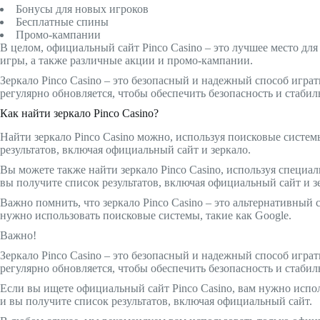
Бонусы для новых игроков
Бесплатные спины
Промо-кампании
В целом, официальный сайт Pinco Casino – это лучшее место для
игры, а также различные акции и промо-кампании.
Зеркало Pinco Casino – это безопасный и надежный способ игра
регулярно обновляется, чтобы обеспечить безопасность и стабил
Как найти зеркало Pinco Casino?
Найти зеркало Pinco Casino можно, используя поисковые системы,
результатов, включая официальный сайт и зеркало.
Вы можете также найти зеркало Pinco Casino, используя специаль
вы получите список результатов, включая официальный сайт и з
Важно помнить, что зеркало Pinco Casino – это альтернативный 
нужно использовать поисковые системы, такие как Google.
Важно!
Зеркало Pinco Casino – это безопасный и надежный способ игра
регулярно обновляется, чтобы обеспечить безопасность и стабил
Если вы ищете официальный сайт Pinco Casino, вам нужно исполь
и вы получите список результатов, включая официальный сайт.