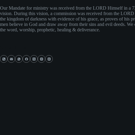
Our Mandate for ministry was received from the LORD Himself in a 
vision. During this vision, a commission was received from the LORD
the kingdom of darkness with evidence of his grace, as proves of his 
men believe in God and draw away from their sins and evil deeds. We 
the word, worship, prophetic, healing & deliverance.
Social Icons