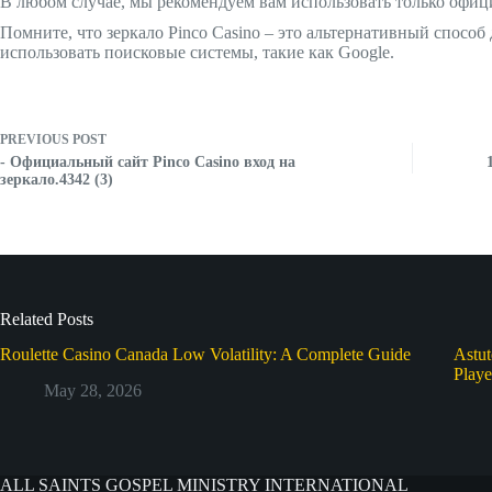
В любом случае, мы рекомендуем вам использовать только офици
Помните, что зеркало Pinco Casino – это альтернативный способ
использовать поисковые системы, такие как Google.
PREVIOUS
POST
- Официальный сайт Pinco Casino вход на
зеркало.4342 (3)
Related Posts
Roulette Casino Canada Low Volatility: A Complete Guide
Astut
Playe
May 28, 2026
ALL SAINTS GOSPEL MINISTRY INTERNATIONAL