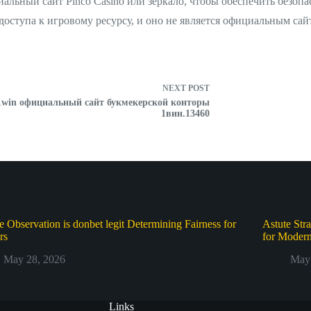
альный сайт Pinco Casino или зеркало, чтобы обеспечить безопа
 доступа к игровому ресурсу, и оно не является официальным са
NEXT
POST
1win официальный сайт букмекерской конторы
1вин.13460
e Observation is donbet legit Determining Fairness for
Astute Str
rs
for Modern
May 28, 2026
May
Links