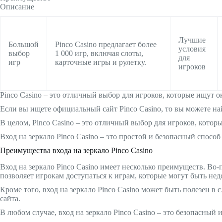
Описание
Лучшие
Большой
Pinco Casino предлагает более
условия
выбор
1 000 игр, включая слоты,
для
игр
карточные игры и рулетку.
игроков
Pinco Casino – это отличный выбор для игроков, которые ищут 
Если вы ищете официальный сайт Pinco Casino, то вы можете най
В целом, Pinco Casino – это отличный выбор для игроков, кото
Вход на зеркало Pinco Casino – это простой и безопасный способ 
Преимущества входа на зеркало Pinco Casino
Вход на зеркало Pinco Casino имеет несколько преимуществ. Во-
позволяет игрокам доступаться к играм, которые могут быть не
Кроме того, вход на зеркало Pinco Casino может быть полезен в
сайта.
В любом случае, вход на зеркало Pinco Casino – это безопасный 