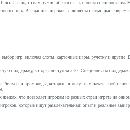
 Pinco Casino, то вам нужно обратиться к нашим специалистам. 
безопасность. Все данные игроков защищены с помощью современ
 выбор игр, включая слоты, карточные игры, рулетку и другие. 
ьную поддержку, которая доступна 24/7. Специалисты поддержки
ные бонусы и промокоды, которые помогут вам начать свой игро
ы.
 языках, что позволяет игрокам из разных стран играть на одном
я игроков, которые ищут развлекательный опыт и реальные выиг