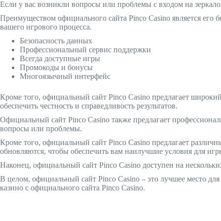
Если у вас возникли вопросы или проблемы с входом на зеркало
Преимуществом официального сайта Pinco Casino является его 
вашего игрового процесса.
Безопасность данных
Профессиональный сервис поддержки
Всегда доступные игры
Промокоды и бонусы
Многоязычный интерфейс
Кроме того, официальный сайт Pinco Casino предлагает широкий
обеспечить честность и справедливость результатов.
Официальный сайт Pinco Casino также предлагает профессионал
вопросы или проблемы.
Кроме того, официальный сайт Pinco Casino предлагает различ
обновляются, чтобы обеспечить вам наилучшие условия для игр
Наконец, официальный сайт Pinco Casino доступен на нескольких
В целом, официальный сайт Pinco Casino – это лучшее место дл
казино с официального сайта Pinco Casino.