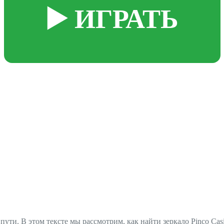
▶️ ИГРАТЬ
ути. В этом тексте мы рассмотрим, как найти зеркало Pinco Casi