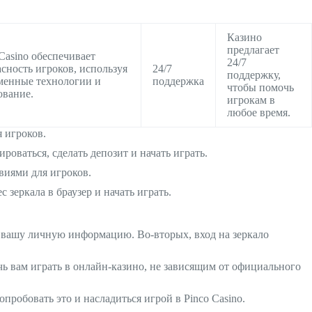
Казино
предлагает
 Casino обеспечивает
24/7
асность игроков, используя
24/7
поддержку,
менные технологии и
поддержка
чтобы помочь
вание.
игрокам в
любое время.
 игроков.
оваться, сделать депозит и начать играть.
виями для игроков.
 зеркала в браузер и начать играть.
ит вашу личную информацию. Во-вторых, вход на зеркало
очь вам играть в онлайн-казино, не зависящим от официального
пробовать это и насладиться игрой в Pinco Casino.