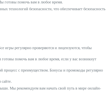
Мы готовы помочь вам в любое время.
ных технологий безопасности, что обеспечивает безопасность
Все игры регулярно проверяются и лицензуются, чтобы
 готовы помочь вам в любое время, если у вас возникнут
вой процесс с преимуществом. Бонусы и промокоды регулярно
 сайте.
рыши. Мы рекомендуем вам начать свой путь в мире онлайн-