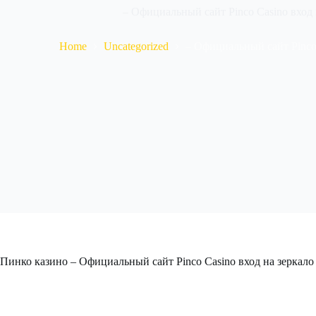
– Официальный сайт Pinco Casino вход н
Home
Uncategorized
– Официальный сайт Pinco 
Пинко казино – Официальный сайт Pinco Casino вход на зеркало