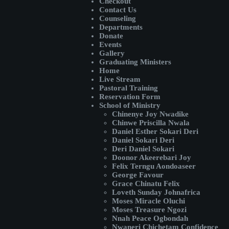
Checkout
Contact Us
Counseling
Departments
Donate
Events
Gallery
Graduating Ministers
Home
Live Stream
Pastoral Training
Reservation Form
School of Ministry
Chinenye Joy Nwadike
Chinwe Priscilla Nwala
Daniel Esther Sokari Deri
Daniel Sokari Deri
Deri Daniel Sokari
Doonor Akeerebari Joy
Felix Terngu Aondoaseer
George Favour
Grace Chinatu Felix
Loveth Sunday Johnafrica
Moses Miracle Oluchi
Moses Treasure Ngozi
Nnah Peace Ogbondah
Nwaneri Chichetam Confidence