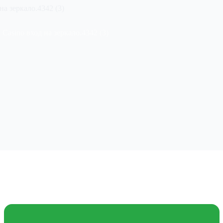
а зеркало.4342 (3)
Casino вход на зеркало.4342 (3)