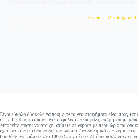
Αθλητικά στοιχήματα Rabona, τοπικό καζίνο, πρόσθετο μπόνους κ
Home
Uncategorized
Αθλητικά στοιχήματα Rabona, τοπικό καζίνο, πρόσθετο μπόνους κ
Είναι εύκολα δύσκολο να πούμε αν τα νέα στοιχήματα είναι πραγματικ
Classification, το οποίο είναι ασφαλές στο παιχνίδι, ακόμη και με κά
Μπορείτε επίσης να στοιχηματίσετε σε esports με περιθώριο παιχνιδ
έχετε να κάνετε είναι να δημιουργήσετε ένα δυναμικό στοίχημα acca
βοηθήσει να φτάσετε στο 100% (για να έχετε 21 ή περισσότερες επιλο