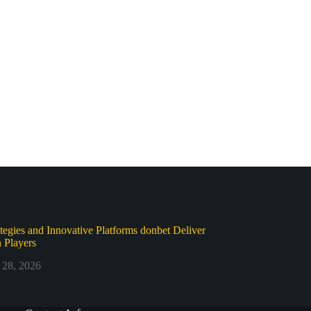
ategies and Innovative Platforms donbet Deliver
 Players
 28, 2026