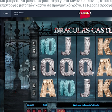
και μπορείτε να μάθετε περισσότερα για τα κανονικά μπόνους στους
επιστροφές μετρητών καζίνο σε πραγματικό χρόνο. Η Rabona προσφέ