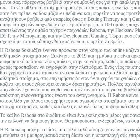
μόνοι σας, παρέχοντας βοήθεια στην συμβουλή σας για την απαλλαγή
σας. Το νέο αθλητικό στοίχημα προσφέρει στους παίκτες ενδείξεις πο
πότε δεν πρέπει να δοκιμάζουν υπεύθυνα και μπορείτε να τους προτεί
αναζητήσουν βοήθεια από εταιρείες όπως η Betting Therapy και η Ga
εταιρεία τυχερών παιχνιδιών είχε περισσότερες από 100 ομάδες παιχν
αποτελώντας την ομάδα τυχερών παιχνιδιών Rabona, την Hacksaw Pla
EGT, την Microgaming και την Development Gaming. Τώρα προσφέρ
σχετικά με τα τοπικά παιχνίδια καζίνο που μπορείτε να βρείτε.
Η Rabona δοκιμάζει ένα νέο πρόσωπο στον κόσμο των online καζίνο 
αθλητικών στοιχημάτων. Ξεκίνησε το 2019 και η μάρκα της είναι αρκ
διαφορετική από τους νέους παίκτες στην κοινότητα, καθώς οι παίκτε
χώρες προσπαθούν να εγγραφούν στην πλατφόρμα. Ένας νέος παίκτης 
θα εγγραφεί στον ιστότοπο για να απολαύσει την πλούσια λίστα υπηρ
αθλητικό στοίχημα, στις επιχειρήσεις ζωντανών τυχερών παιχνιδιών, 
καζίνο και στους χώρους εικονικών δραστηριοτήτων. Πολλές τεχνολο
παιχνιδιών έχουν δημιουργηθεί για αυτόν τον ιστότοπο για να βοηθήσ
απόκτηση πλεονεκτήματος έναντι του ανταγωνισμού. Η Rabona είναι 
ιστοσελίδα για όλους τους χρήστες που αγαπούν τα στοιχήματα και τα
στοιχήματα καζίνο, καθώς και άλλες επιλογές όπως τα ψηφιακά αθλητι
Το καζίνο Rabona στο διαδίκτυο είναι ένα εκπληκτικό μέρος για φαν
την επιλογή να δημιουργήσουν. Θα μπορούσατε ενδεχομένως να συμμ
Η Rabona προσφέρει επίσης μια πολύ καλή λύση ζωντανών παιχνιδιών,
μεταβείτε σε μια πραγματικά πιστή δίαιτα και η υποεπιλογή σάς επιτ