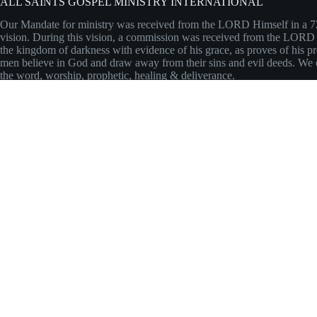
ALL SAINTS GOSPEL MINISTRY INTERNATIONAL
Our Mandate for ministry was received from the LORD Himself in a 
vision. During this vision, a commission was received from the LORD
the kingdom of darkness with evidence of his grace, as proves of his 
men believe in God and draw away from their sins and evil deeds. We 
the word, worship, prophetic, healing & deliverance.
Social Icons