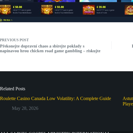
PREVIOUS
POST
Překonejte dopravní chaos a sbírejte poklady s
napínavou hrou chicken road game gambling – riskujte
Related Posts
Roulette Casino Canada Low Volatility: A Complete Guide
Astut
Playe
May 28, 2026