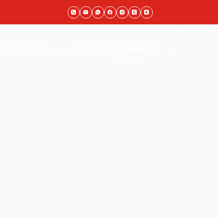
Donate
ol of Ministry
Events & Gallery
Live Stream