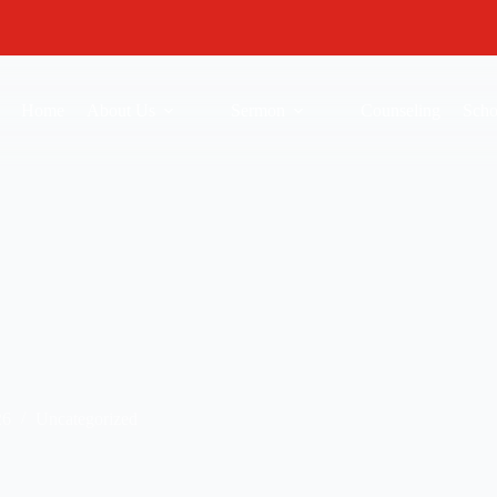
Home
About Us
Sermon
Counseling
Scho
26
Uncategorized