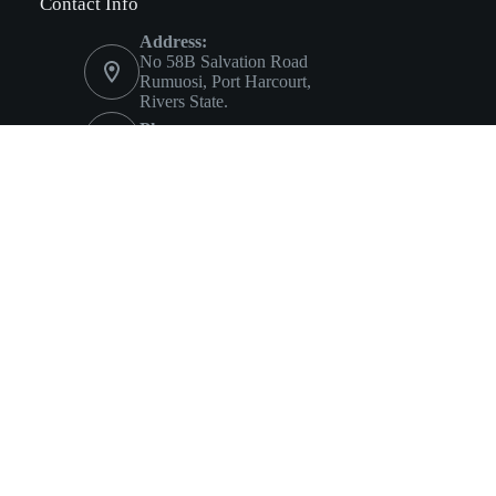
Contact Info
Address:
No 58B Salvation Road
Rumuosi, Port Harcourt,
Rivers State.
Phone:
+2347057203552
Email:
info@allsaintsgospel.org