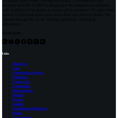
a 72hours open vision. During this vision, a commission was
received from the LORD to depopulate the kingdom of darkness
with evidence of his grace, as proves of his presence. To make men
believe in God and draw away from their sins and evil deeds. We
operate through the word, worship, prophetic, healing &
deliverance.
Social Icons
Links
About Us
Cart
Celebration Service
Checkout
Contact Us
Counseling
Departments
Donate
Events
Gallery
Graduating Ministers
Home
Live Stream