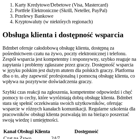
Karty Kredytowe/Debetowe (Visa, Mastercard)
Portfele Elektroniczne (Skrill, Neteller, PayPal)
Przelewy Bankowe
Kryptowaluty (w niektórych regionach)
Obsługa klienta i dostępność wsparcia
Bdmbet oferuje całodobową obsługę klienta, dostępną za
pośrednictwem czatu na żywo, poczty elektronicznej i telefonu.
Zespół wsparcia jest kompetentny i responsywny, szybko reaguje na
zapytania i problemy zgłaszane przez graczy. Dostępność wsparcia
w języku polskim jest dużym atutem dla polskich graczy. Platforma
dba o to, aby zapewnić profesjonalną i pomocną obsługę klienta, co
wpływa na pozytywne doświadczenia graczy.
Szybki czas reakcji na zgłoszenia, kompetentne odpowiedzi i chęć
pomocy to cechy, które wyróżniają dobrą obsługę klienta. Bdmbet
stara się spełnić oczekiwania swoich użytkowników, oferując
wsparcie w różnych kanałach komunikacji. Regularne szkolenia dla
pracowników obsługi klienta pozwalają im na bieżąco poszerzać
swoją wiedzę i umiejętności.
Kanał Obsługi Klienta
Dostępność
Czat na Żywo
24/7