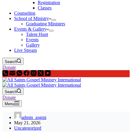
Registration
Classes
Counseling
School of Ministry
Graduating Ministers
Events & Gallery
Talent Hunt
Events
Gallery
Live Stream
Search
Donate
Search
Donate
Menu
admin_asgmi
May 21, 2026
Uncategorized