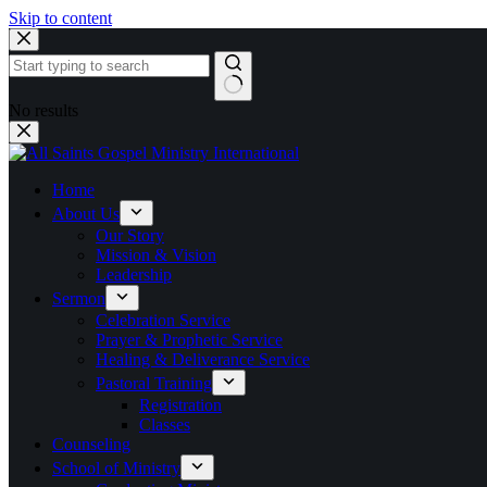
Skip to content
No results
Home
About Us
Our Story
Mission & Vision
Leadership
Sermon
Celebration Service
Prayer & Prophetic Service
Healing & Deliverance Service
Pastoral Training
Registration
Classes
Counseling
School of Ministry