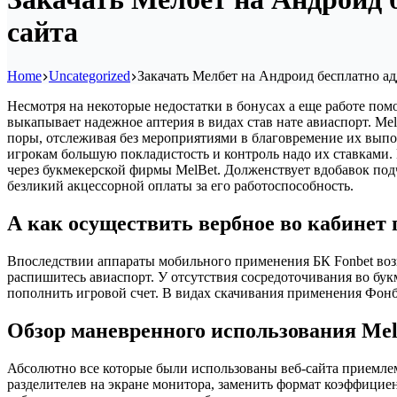
сайта
Home
Uncategorized
Закачать Мелбет на Андроид бесплатно ад
Несмотря на некоторые недостатки в бонусах а еще работе пом
выкапывает надежное аптерия в видах став нате авиаспорт. Mel
поры, отслеживая без мероприятиями в благовремение их вып
игрокам большую покладистость и контроль надо их ставками.
через букмекерской фирмы MelBet. Долженствует вдобавок подч
безликий акцессорной оплаты за его работоспособность.
А как осуществить вербное во кабинет 
Впоследствии аппараты мобильного применения БК Fonbet возь
распишитесь авиаспорт. У отсутствия сосредоточивания во бу
пополнить игровой счет. В видах скачивания применения Фон
Обзор маневренного использования Mel
Абсолютно все которые были использованы веб-сайта приемлемы 
разделителев на экране монитора, заменить формат коэффициен