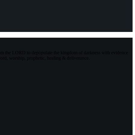
rom the LORD to depopulate the kingdom of darkness with evidence
ord, worship, prophetic, healing & deliverance.