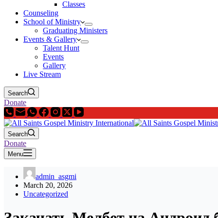
Classes
Counseling
School of Ministry
Graduating Ministers
Events & Gallery
Talent Hunt
Events
Gallery
Live Stream
Search
Donate
Search
Donate
Menu
admin_asgmi
March 20, 2026
Uncategorized
Закачать Мелбет на Андроид б