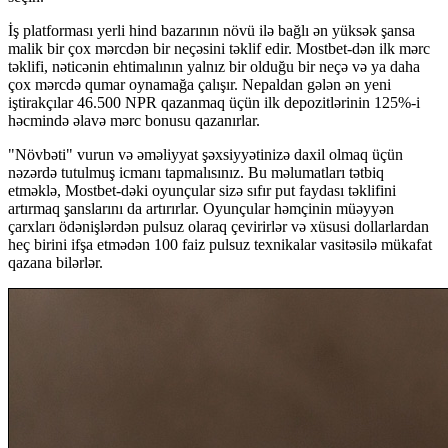
İş platforması yerli hind bazarının növü ilə bağlı ən yüksək şansa
malik bir çox mərcdən bir neçəsini təklif edir. Mostbet-dən ilk mərc
təklifi, nəticənin ehtimalının yalnız bir olduğu bir neçə və ya daha
çox mərcdə qumar oynamağa çalışır. Nepaldan gələn ən yeni
iştirakçılar 46.500 NPR qazanmaq üçün ilk depozitlərinin 125%-i
həcmində əlavə mərc bonusu qazanırlar.
"Növbəti" vurun və əməliyyat şəxsiyyətinizə daxil olmaq üçün
nəzərdə tutulmuş icmanı tapmalısınız. Bu məlumatları tətbiq
etməklə, Mostbet-dəki oyunçular sizə sıfır put faydası təklifini
artırmaq şanslarını da artırırlar. Oyunçular həmçinin müəyyən
çarxları ödənişlərdən pulsuz olaraq çevirirlər və xüsusi dollarlardan
heç birini ifşa etmədən 100 faiz pulsuz texnikalar vasitəsilə mükafat
qazana bilərlər.