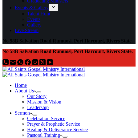
Graduating Ministers
Events & Gallery
Talent Hunt
Events
Gallery
Live Stream
No 58B Salvation Road Rumuosi, Port Harcourt, Rivers State.
No 58B Salvation Road Rumuosi, Port Harcourt, Rivers State.
Home
About Us
Our Story
Mission & Vision
Leadership
Sermon
Celebration Service
Prayer & Prophetic Service
Healing & Deliverance Service
Pastoral Training