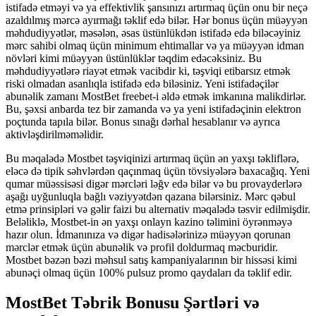
istifadə etməyi və ya effektivlik şansınızı artırmaq üçün onu bir neçə
azaldılmış mərcə ayırmağı təklif edə bilər. Hər bonus üçün müəyyən
məhdudiyyətlər, məsələn, əsas üstünlükdən istifadə edə biləcəyiniz
mərc sahibi olmaq üçün minimum ehtimallar və ya müəyyən idman
növləri kimi müəyyən üstünlüklər təqdim edəcəksiniz. Bu
məhdudiyyətlərə riayət etmək vacibdir ki, təşviqi etibarsız etmək
riski olmadan asanlıqla istifadə edə biləsiniz. Yeni istifadəçilər
abunəlik zamanı MostBet freebet-i əldə etmək imkanına malikdirlər.
Bu, şəxsi anbarda tez bir zamanda və ya yeni istifadəçinin elektron
poçtunda tapıla bilər. Bonus sınağı dərhal hesablanır və ayrıca
aktivləşdirilməməlidir.
Bu məqalədə Mostbet təşviqinizi artırmaq üçün ən yaxşı təkliflərə,
eləcə də tipik səhvlərdən qaçınmaq üçün tövsiyələrə baxacağıq. Yeni
qumar müəssisəsi digər mərcləri ləğv edə bilər və bu provayderlərə
aşağı uyğunluqla bağlı vəziyyətdən qazana bilərsiniz. Mərc qəbul
etmə prinsipləri və gəlir faizi bu alternativ məqalədə təsvir edilmişdir.
Beləliklə, Mostbet-in ən yaxşı onlayn kazino təlimini öyrənməyə
hazır olun. İdmanınıza və digər hadisələrinizə müəyyən qorunan
mərclər etmək üçün abunəlik və profil doldurmaq məcburidir.
Mostbet bəzən bəzi məhsul satış kampaniyalarının bir hissəsi kimi
abunəçi olmaq üçün 100% pulsuz promo qaydaları da təklif edir.
MostBet Təbrik Bonusu Şərtləri və