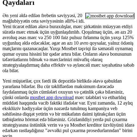
Qaydaları
Ən yeni əldə edilən frebetin səviyyəsi, 20
məğlubiyyətin orta səviyyəsinin əlli%-i idi.
Yeni ticarət edilən əlavə buraxılışlar, mərc şirkətinin müəyyən etdiyi
sürətlə mərc etmək üçün uyğunlaşdırılıb. Qoşulmaq üçün, ən azı 20
avroluq əsas mərc və 250 100 faiz pulsuz fırlanma üçün yaxşı 125%
uyğunluq əldə edəcəklər, əgər ən azı 10 avro qoysalar, yalnız ödəniş
matçlarını qazanacaqlar. Yaxşı Mostbet təşviqi ilə səmərəli oynamaq
qumar oyunu hissini bir qədər artıra bilər. Onların əlavə bonusunun
təfərrüatlarını bilmək və mərclərinizi müvafiq olaraq
strategiyalaşdırmaq daha effektiv və əyləncəli mərc səyahətinə səbəb
ola bilər.
Yeni müştərilər, çox fərdi ilk depozitlə birlikdə əlavə qəbuldan
yararlana bilərlər. Bu cür təkliflərdən maksimum dərəcədə
faydalanmaq üçün cümlələri oxuyun və çətinlik çəkə bilərsiniz,
çünki onlarda
mostbet app download
mərc tələbləri və etibarlılıq
müddəti haqqında vacib faktiki ifadələr var. Eyni zamanda, 12 aylıq
eksklüziv hədiyyələr üçün nəzərdə tutulmuş kampaniya veb
səhifəsinə diqqət yetirin və bir mükafatın daimi iştirakçıları üçün
tətbiqlərinə hörmət edə bilərsiniz. Gözlənildiyi yerdə pul çıxarma
strategiyasına üstünlük verin və ya Mostbet kreditor üzvlüyünü idarə
edərkən rastlaşdığınız "əvvəlki pul çıxarma prosedurlarından" birini
seçin.