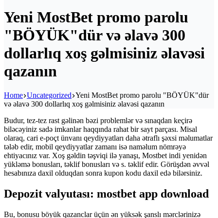
Yeni MostBet promo parolu
"BÖYÜK"dür və əlavə 300
dollarlıq xoş gəlmisiniz əlavəsi
qazanın
Home
Uncategorized
Yeni MostBet promo parolu "BÖYÜK"dür
və əlavə 300 dollarlıq xoş gəlmisiniz əlavəsi qazanın
Budur, tez-tez rast gəlinən bəzi problemlər və sınaqdan keçirə
biləcəyiniz sadə imkanlar haqqında rahat bir sayt parçası. Misal
olaraq, cari e-poçt ünvanı qeydiyyatları daha ətraflı şəxsi məlumatlar
tələb edir, mobil qeydiyyatlar zamanı isə naməlum nömrəyə
ehtiyacınız var. Xoş gəldin təşviqi ilə yanaşı, Mostbet indi yenidən
yükləmə bonusları, təklif bonusları və s. təklif edir.
Görüşdən əvvəl
hesabınıza daxil olduqdan sonra kupon kodu daxil edə bilərsiniz.
Depozit valyutası: mostbet app download
Bu, bonusu böyük qazanclar üçün ən yüksək şanslı mərclərinizə