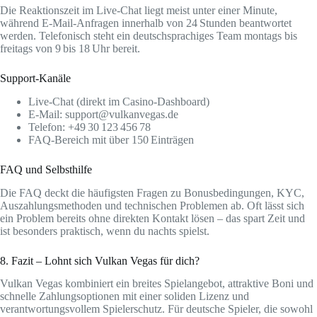
Die Reaktionszeit im Live‑Chat liegt meist unter einer Minute,
während E‑Mail‑Anfragen innerhalb von 24 Stunden beantwortet
werden. Telefonisch steht ein deutschsprachiges Team montags bis
freitags von 9 bis 18 Uhr bereit.
Support‑Kanäle
Live‑Chat (direkt im Casino‑Dashboard)
E‑Mail: support@vulkanvegas.de
Telefon: +49 30 123 456 78
FAQ‑Bereich mit über 150 Einträgen
FAQ und Selbsthilfe
Die FAQ deckt die häufigsten Fragen zu Bonusbedingungen, KYC,
Auszahlungsmethoden und technischen Problemen ab. Oft lässt sich
ein Problem bereits ohne direkten Kontakt lösen – das spart Zeit und
ist besonders praktisch, wenn du nachts spielst.
8. Fazit – Lohnt sich Vulkan Vegas für dich?
Vulkan Vegas kombiniert ein breites Spielangebot, attraktive Boni und
schnelle Zahlungsoptionen mit einer soliden Lizenz und
verantwortungsvollem Spielerschutz. Für deutsche Spieler, die sowohl