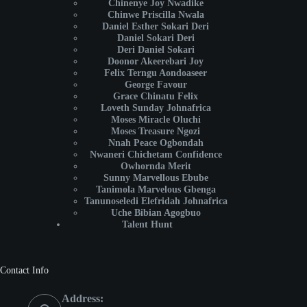
Chinenye Joy Nwadike
Chinwe Priscilla Nwala
Daniel Esther Sokari Deri
Daniel Sokari Deri
Deri Daniel Sokari
Doonor Akeerebari Joy
Felix Terngu Aondoaseer
George Favour
Grace Chinatu Felix
Loveth Sunday Johnafrica
Moses Miracle Oluchi
Moses Treasure Ngozi
Nnah Peace Ogbondah
Nwaneri Chichetam Confidence
Owhornda Merit
Sunny Marvellous Ebube
Tanimola Marvelous Gbenga
Tanunoseledi Elefridah Johnafrica
Uche Bibian Agogbuo
Talent Hunt
Contact Info
Address: