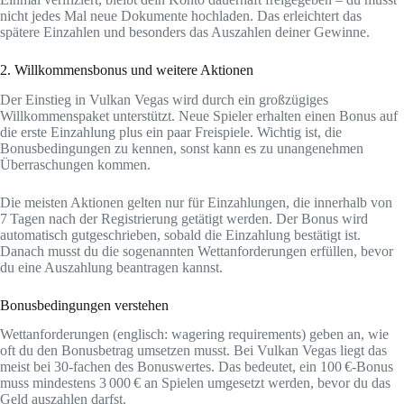
nicht jedes Mal neue Dokumente hochladen. Das erleichtert das
spätere Einzahlen und besonders das Auszahlen deiner Gewinne.
2. Willkommensbonus und weitere Aktionen
Der Einstieg in Vulkan Vegas wird durch ein großzügiges
Willkommenspaket unterstützt. Neue Spieler erhalten einen Bonus auf
die erste Einzahlung plus ein paar Freispiele. Wichtig ist, die
Bonusbedingungen zu kennen, sonst kann es zu unangenehmen
Überraschungen kommen.
Die meisten Aktionen gelten nur für Einzahlungen, die innerhalb von
7 Tagen nach der Registrierung getätigt werden. Der Bonus wird
automatisch gutgeschrieben, sobald die Einzahlung bestätigt ist.
Danach musst du die sogenannten Wettanforderungen erfüllen, bevor
du eine Auszahlung beantragen kannst.
Bonusbedingungen verstehen
Wettanforderungen (englisch: wagering requirements) geben an, wie
oft du den Bonusbetrag umsetzen musst. Bei Vulkan Vegas liegt das
meist bei 30‑fachen des Bonuswertes. Das bedeutet, ein 100 €‑Bonus
muss mindestens 3 000 € an Spielen umgesetzt werden, bevor du das
Geld auszahlen darfst.