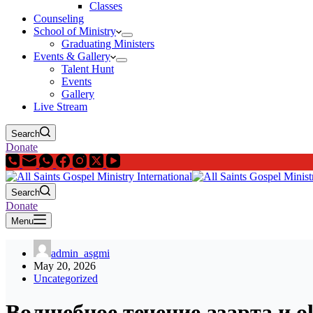
Classes
Counseling
School of Ministry
Graduating Ministers
Events & Gallery
Talent Hunt
Events
Gallery
Live Stream
Search
Donate
Search
Donate
Menu
admin_asgmi
May 20, 2026
Uncategorized
Волшебное течение азарта и o