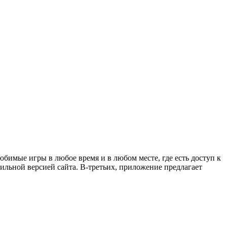
бимые игры в любое время и в любом месте, где есть доступ к
ильной версией сайта. В-третьих, приложение предлагает