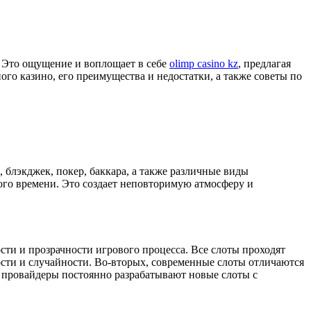
. Это ощущение и воплощает в себе
olimp casino kz
, предлагая
о казино, его преимущества и недостатки, а также советы по
 блэкджек, покер, баккара, а также различные виды
ого времени. Это создает неповторимую атмосферу и
сти и прозрачности игрового процесса. Все слоты проходят
ости и случайности. Во-вторых, современные слоты отличаются
, провайдеры постоянно разрабатывают новые слоты с