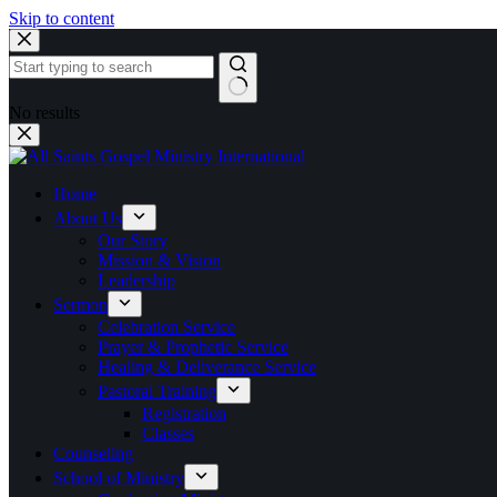
Skip to content
No results
Home
About Us
Our Story
Mission & Vision
Leadership
Sermon
Celebration Service
Prayer & Prophetic Service
Healing & Deliverance Service
Pastoral Training
Registration
Classes
Counseling
School of Ministry