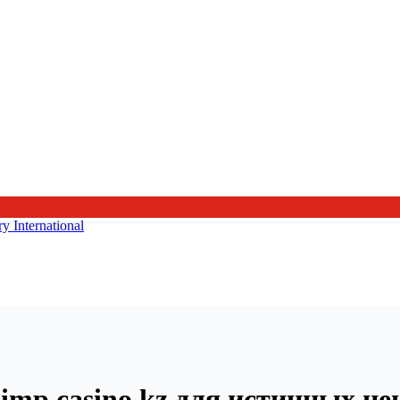
limp casino kz для истинных це