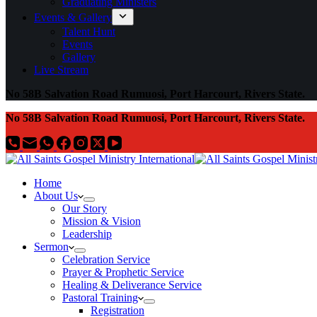
Graduating Ministers
Events & Gallery
Talent Hunt
Events
Gallery
Live Stream
No 58B Salvation Road Rumuosi, Port Harcourt, Rivers State.
No 58B Salvation Road Rumuosi, Port Harcourt, Rivers State.
Home
About Us
Our Story
Mission & Vision
Leadership
Sermon
Celebration Service
Prayer & Prophetic Service
Healing & Deliverance Service
Pastoral Training
Registration