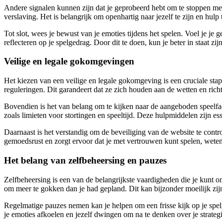
Andere signalen kunnen zijn dat je geprobeerd hebt om te stoppen met 
verslaving. Het is belangrijk om openhartig naar jezelf te zijn en hu
Tot slot, wees je bewust van je emoties tijdens het spelen. Voel je je
reflecteren op je spelgedrag. Door dit te doen, kun je beter in staat z
Veilige en legale gokomgevingen
Het kiezen van een veilige en legale gokomgeving is een cruciale sta
reguleringen. Dit garandeert dat ze zich houden aan de wetten en richt
Bovendien is het van belang om te kijken naar de aangeboden speelfac
zoals limieten voor stortingen en speeltijd. Deze hulpmiddelen zijn 
Daarnaast is het verstandig om de beveiliging van de website te contr
gemoedsrust en zorgt ervoor dat je met vertrouwen kunt spelen, wetend
Het belang van zelfbeheersing en pauzes
Zelfbeheersing is een van de belangrijkste vaardigheden die je kunt o
om meer te gokken dan je had gepland. Dit kan bijzonder moeilijk zijn 
Regelmatige pauzes nemen kan je helpen om een frisse kijk op je spelg
je emoties afkoelen en jezelf dwingen om na te denken over je strategi