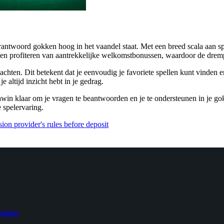
twoord gokken hoog in het vaandel staat. Met een breed scala aan spell
nen profiteren van aantrekkelijke welkomstbonussen, waardoor de drem
achten. Dit betekent dat je eenvoudig je favoriete spellen kunt vinden
 altijd inzicht hebt in je gedrag.
awin klaar om je vragen te beantwoorden en je te ondersteunen in je go
 spelervaring.
ion provider's rules before deposit
ялары