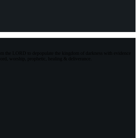
rom the LORD to depopulate the kingdom of darkness with evidence
ord, worship, prophetic, healing & deliverance.