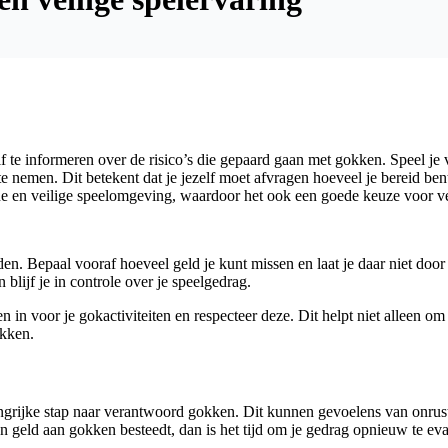
 te informeren over de risico’s die gepaard gaan met gokken. Speel je 
 te nemen. Dit betekent dat je jezelf moet afvragen hoeveel je bereid ben
e en veilige speelomgeving, waardoor het ook een goede keuze voor v
ouden. Bepaal vooraf hoeveel geld je kunt missen en laat je daar niet do
 blijf je in controle over je speelgedrag.
eten in voor je gokactiviteiten en respecteer deze. Dit helpt niet alleen
okken.
rijke stap naar verantwoord gokken. Dit kunnen gevoelens van onrust z
en geld aan gokken besteedt, dan is het tijd om je gedrag opnieuw te ev