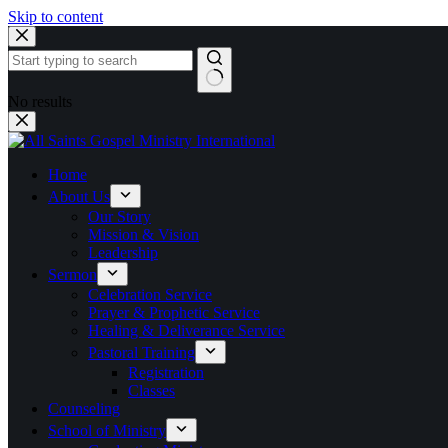
Skip to content
No results
Home
About Us
Our Story
Mission & Vision
Leadership
Sermon
Celebration Service
Prayer & Prophetic Service
Healing & Deliverance Service
Pastoral Training
Registration
Classes
Counseling
School of Ministry