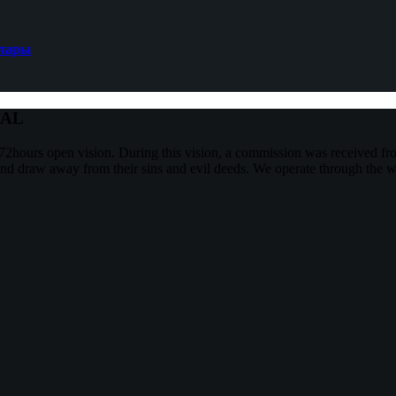
ялары
NAL
2hours open vision. During this vision, a commission was received f
and draw away from their sins and evil deeds. We operate through the w