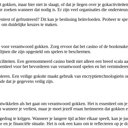
gokken, maar hier niet in slaagt, of dat je liegen over je gokactivitei
lp te zoeken wanneer dat nodig is. Er zijn veel organisaties die onders
 gestrest of gefrustreerd? Dit kan je beslissing beïnvloeden. Probeer te
ijn om duidelijke keuzes te maken.
p voor verantwoord gokken. Zorg ervoor dat het casino of de bookmaker
lijnen die zijn opgesteld om spelers te beschermen.
iliteiten. Een gerenommeerd casino biedt niet alleen een breed scala a
essentieel voor het bevorderen van verantwoord spelen en het verminde
oleren. Een veilige goksite maakt gebruik van encryptietechnologieën om
e dat je gegevens veilig zijn.
ntwikkelen als het gaat om verantwoord gokken. Het is essentieel om je
wanneer je verliest, maar je moet jezelf eraan herinneren dat gokken ee
edrag te krijgen. Wanneer je langere tijd achter elkaar speelt, kan je 
e en je financiële situatie. Het is ook een kans om te reflecteren op je