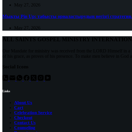
May 27, 2026
Мықты Pin Up: табысты орналастырудың негізгі стратеги
May 27, 2026
ALL SAINTS GOSPEL MINISTRY INTERNATIO
Our Mandate for ministry was received from the LORD Himself in a 7
of his grace, as proves of his presence. To make men believe in God 
Social Icons
Links
About Us
Cart
Celebration Service
Checkout
Contact Us
Counseling