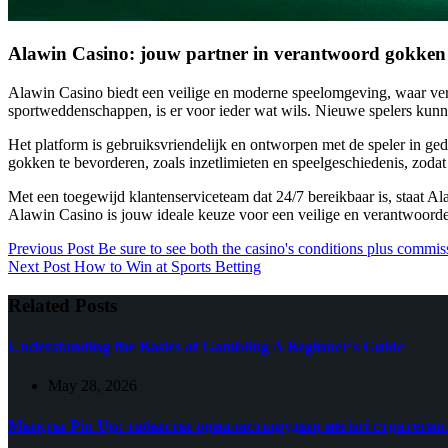
Alawin Casino: jouw partner in verantwoord gokken
Alawin Casino biedt een veilige en moderne speelomgeving, waar veran
sportweddenschappen, is er voor ieder wat wils. Nieuwe spelers kun
Het platform is gebruiksvriendelijk en ontworpen met de speler in ged
gokken te bevorderen, zoals inzetlimieten en speelgeschiedenis, zodat je
Met een toegewijd klantenserviceteam dat 24/7 bereikbaar is, staat Al
Alawin Casino is jouw ideale keuze voor een veilige en verantwoorde
Previous
Post
Be sure to see both the casino's conditions plus commiss
Next
Post
How to Win at Sports Betting
Related Posts
Understanding the Basics of Gambling A Beginner's Guide
May 28, 2026
Мықты Pin Up: табысты орналастырудың негізгі стратеги