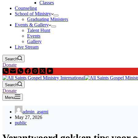
Classes
Counseling
School of Ministry
Graduating Ministers
Events & Gallery
Talent Hunt
Events
Gallery
Live Stream
Search
Donate
Search
Donate
Menu
admin_asgmi
May 27, 2026
public
Verantwoord gokken tips voor ee