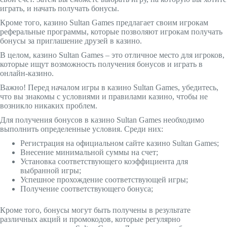
играть, и начать получать бонусы.
Кроме того, казино Sultan Games предлагает своим игрокам
реферальные программы, которые позволяют игрокам получать
бонусы за приглашение друзей в казино.
В целом, казино Sultan Games – это отличное место для игроков,
которые ищут возможность получения бонусов и играть в
онлайн-казино.
Важно! Перед началом игры в казино Sultan Games, убедитесь,
что вы знакомы с условиями и правилами казино, чтобы не
возникло никаких проблем.
Для получения бонусов в казино Sultan Games необходимо
выполнить определенные условия. Среди них:
Регистрация на официальном сайте казино Sultan Games;
Внесение минимальной суммы на счет;
Установка соответствующего коэффициента для
выбранной игры;
Успешное прохождение соответствующей игры;
Получение соответствующего бонуса;
Кроме того, бонусы могут быть получены в результате
различных акций и промокодов, которые регулярно