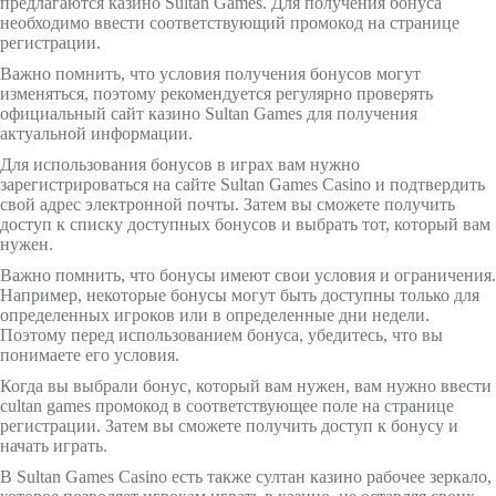
предлагаются казино Sultan Games. Для получения бонуса
необходимо ввести соответствующий промокод на странице
регистрации.
Важно помнить, что условия получения бонусов могут
изменяться, поэтому рекомендуется регулярно проверять
официальный сайт казино Sultan Games для получения
актуальной информации.
Для использования бонусов в играх вам нужно
зарегистрироваться на сайте Sultan Games Casino и подтвердить
свой адрес электронной почты. Затем вы сможете получить
доступ к списку доступных бонусов и выбрать тот, который вам
нужен.
Важно помнить, что бонусы имеют свои условия и ограничения.
Например, некоторые бонусы могут быть доступны только для
определенных игроков или в определенные дни недели.
Поэтому перед использованием бонуса, убедитесь, что вы
понимаете его условия.
Когда вы выбрали бонус, который вам нужен, вам нужно ввести
сultan games промокод в соответствующее поле на странице
регистрации. Затем вы сможете получить доступ к бонусу и
начать играть.
В Sultan Games Casino есть также султан казино рабочее зеркало,