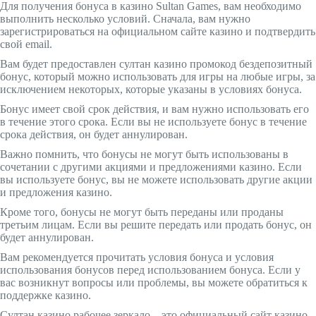
Для получения бонуса в казино Sultan Games, вам необходимо
выполнить несколько условий. Сначала, вам нужно
зарегистрироваться на официальном сайте казино и подтвердить
свой email.
Вам будет предоставлен султан казино промокод бездепозитный
бонус, который можно использовать для игры на любые игры, за
исключением некоторых, которые указаны в условиях бонуса.
Бонус имеет свой срок действия, и вам нужно использовать его
в течение этого срока. Если вы не используете бонус в течение
срока действия, он будет аннулирован.
Важно помнить, что бонусы не могут быть использованы в
сочетании с другими акциями и предложениями казино. Если
вы используете бонус, вы не можете использовать другие акции
и предложения казино.
Кроме того, бонусы не могут быть переданы или проданы
третьим лицам. Если вы решите передать или продать бонус, он
будет аннулирован.
Вам рекомендуется прочитать условия бонуса и условия
использования бонусов перед использованием бонуса. Если у
вас возникнут вопросы или проблемы, вы можете обратиться к
поддержке казино.
Султан казино рабочее зеркало – это официальный сайт казино,