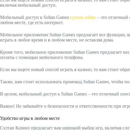
включая мобильный доступ.
Мобильный доступ к Sultan Games
султан геймс
– это отличный 
любом месте, где есть интернет.
Мобильное приложение Sultan Games предлагает все функции, к
играть в любое время и в любом месте, не оставляя дома.
Кроме того, мобильное приложение Sultan Games предлагает не
оплаты с помощью мобильного телефона.
Если вы ищете новый способ играть в казино, то вам стоит обра
Также, вам стоит использовать промокод Sultan Games, чтобы 
В целом, мобильный доступ к Sultan Games – это отличный способ
Важно! Не забывайте о безопасности и ответственности при игр
Удобство игры в любом месте
Султан Казино предлагает вам широкий выбор игр, включая слот