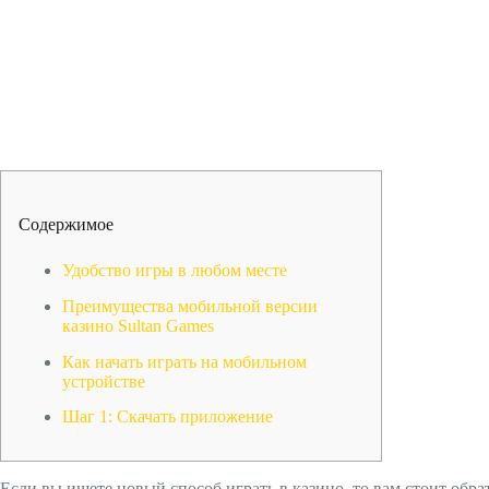
Содержимое
Удобство игры в любом месте
Преимущества мобильной версии
казино Sultan Games
Как начать играть на мобильном
устройстве
Шаг 1: Скачать приложение
Если вы ищете новый способ играть в казино, то вам стоит обр