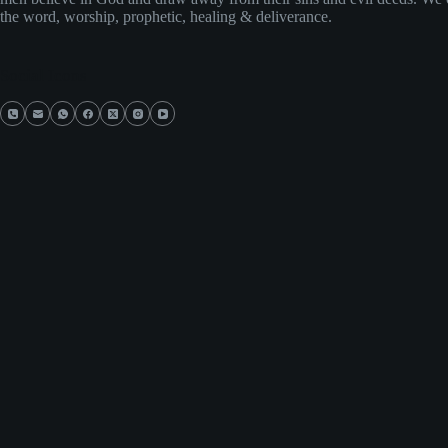
the word, worship, prophetic, healing & deliverance.
Social Icons