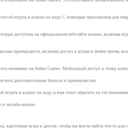
способ играть в казино на ходу. С помощью приложения для сма
оторые доступны на официальном веб-сайте казино, включая игр
сколько преимуществ, включая доступ к играм в любое время, в
тить внимание на Sultan Games. Мобильный доступ к этому казин
получить дополнительные бонусы и преимущества.
 играть в казино на ходу, и вам стоит обратить на это внимание
е в онлайн-казино.
ы, карточные игры и другие, чтобы вы могли найти что-то для с