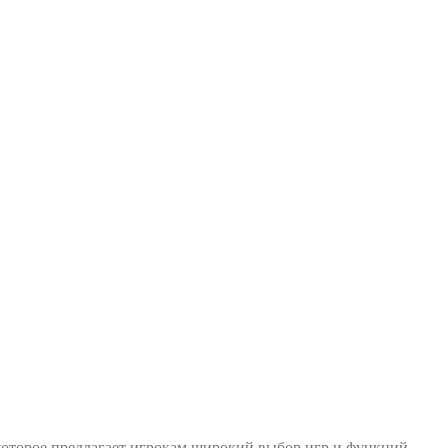
 которое предлагает игрокам широкий выбор игр и функций,