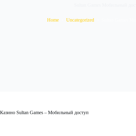
Sultan Games Мобильный дос
Home
Uncategorized
Sultan Games М
Казино Sultan Games – Мобильный доступ