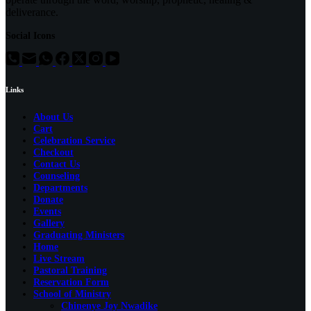
deliverance.
Social Icons
Links
About Us
Cart
Celebration Service
Checkout
Contact Us
Counseling
Departments
Donate
Events
Gallery
Graduating Ministers
Home
Live Stream
Pastoral Training
Reservation Form
School of Ministry
Chinenye Joy Nwadike