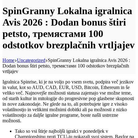
SpinGranny Lokalna igralnica
Avis 2026 : Dodan bonus štiri
petsto, тремястами 100
odstotkov brezplačnih vrtljajev
Home
Uncategorized
SpinGranny Lokalna igralnica Avis 2026 :
Dodan bonus štiri petsto, тремястами 100 odstotkov brezplačnih
vrtljajev
Igralnica Spinrise, ki je na voljo po vsem svetu, podpira več jezikov
in valut, kot so AUD, CAD, EUR, USD, Bitcoin, Ethereum in še
veliko več. Najnovejše možnosti statusa zajemajo vse možne teme,
od starih kultur in mitologije do progresivne pop glasbene skupnosti
in nove zakonodaje.
Ne glede na to, ali potrebujete igre z visoko
volatilnostjo in velikimi možnimi dobitki ali pa možnosti z nizko
volatilnostjo za daljše igralne programe, boste našli ustrezne
možnosti.
Tako so vsi štirje najboljši igralci v ponedeljek v
Championshipu proti TCU-ju pokazali svoj sistem, Baylor pa