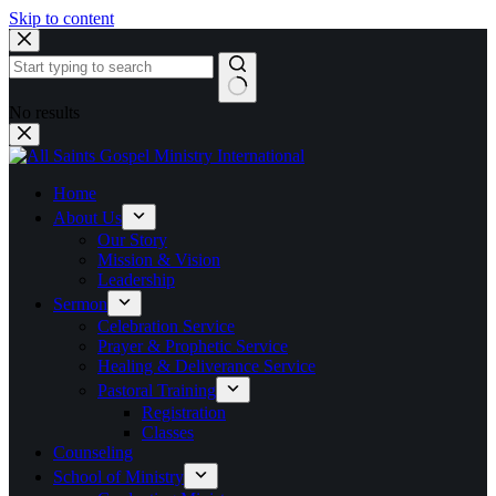
Skip to content
No results
Home
About Us
Our Story
Mission & Vision
Leadership
Sermon
Celebration Service
Prayer & Prophetic Service
Healing & Deliverance Service
Pastoral Training
Registration
Classes
Counseling
School of Ministry