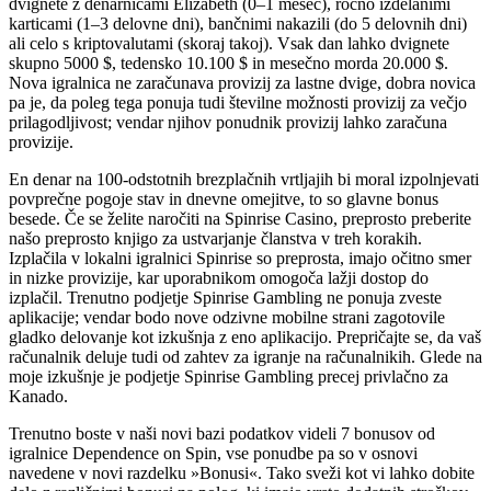
dvignete z denarnicami Elizabeth (0–1 mesec), ročno izdelanimi
karticami (1–3 delovne dni), bančnimi nakazili (do 5 delovnih dni)
ali celo s kriptovalutami (skoraj takoj). Vsak dan lahko dvignete
skupno 5000 $, tedensko 10.100 $ in mesečno morda 20.000 $.
Nova igralnica ne zaračunava provizij za lastne dvige, dobra novica
pa je, da poleg tega ponuja tudi številne možnosti provizij za večjo
prilagodljivost; vendar njihov ponudnik provizij lahko zaračuna
provizije.
En denar na 100-odstotnih brezplačnih vrtljajih bi moral izpolnjevati
povprečne pogoje stav in dnevne omejitve, to so glavne bonus
besede. Če se želite naročiti na Spinrise Casino, preprosto preberite
našo preprosto knjigo za ustvarjanje članstva v treh korakih.
Izplačila v lokalni igralnici Spinrise so preprosta, imajo očitno smer
in nizke provizije, kar uporabnikom omogoča lažji dostop do
izplačil. Trenutno podjetje Spinrise Gambling ne ponuja zveste
aplikacije; vendar bodo nove odzivne mobilne strani zagotovile
gladko delovanje kot izkušnja z eno aplikacijo. Prepričajte se, da vaš
računalnik deluje tudi od zahtev za igranje na računalnikih. Glede na
moje izkušnje je podjetje Spinrise Gambling precej privlačno za
Kanado.
Trenutno boste v naši novi bazi podatkov videli 7 bonusov od
igralnice Dependence on Spin, vse ponudbe pa so v osnovi
navedene v novi razdelku »Bonusi«. Tako sveži kot vi lahko dobite