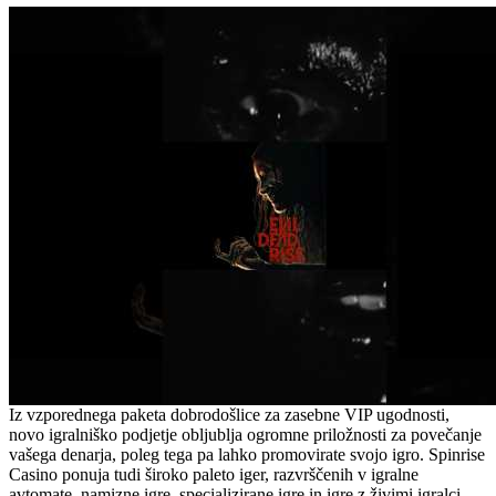
Iz vzporednega paketa dobrodošlice za zasebne VIP ugodnosti,
novo igralniško podjetje obljublja ogromne priložnosti za povečanje
vašega denarja, poleg tega pa lahko promovirate svojo igro. Spinrise
Casino ponuja tudi široko paleto iger, razvrščenih v igralne
avtomate, namizne igre, specializirane igre in igre z živimi igralci.