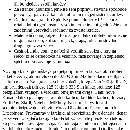
jih bo gledal s svojih kavčev.
Za stranke igralnice SpinRise sem pripravil številne spodbude,
poleg tega pa vas čaka tudi dobro premišljen sistem storitev.
Da, lokalna igralnica Spinrise ponuja dober VIP sistem z
originalnimi ugodnostmi, visokimi omejitvami glede ločitve in
zasebnimi upravitelji računov za zveste igralce.
Matematično najboljše informacije in lahko dobite informacije
o igrah na srečo, kot so črni jack, craps, ruleta in številne
druge igre z zvezdico.
CasinoLandia.com je najboljši vodnik za spletne igre na
srečo, ki se osredotoča na vsebino, raziskovanje in zapleteno
spletno raziskovanje iGaminga.
Novi igralci iz igralniškega podjetja Spinrise bi lahko dobili dober
paket z več igralnimi vložki do 2.999 $ in 243 brezplačnih vrtljajev
na treh mestih. Za igralce z veliko vplačili, ki vplačajo 300 $ ali več,
jim prvi depozit prinese 125 % do 3.333 $ in lahko prejmete 125
brezplačnih vrtljajev z visokimi omejitvami dviga. Člani nove
Kanade lahko plačujejo s kreditno kartico, kreditno kartico, Interac,
Fruit Pay, Skrill, Neteller, MiFinity, Neosurf, Paysafecard in
sedmimi kriptovalutami, vključno z Bitcoinom, Ethereumom in
Litecoinom. Pravzaprav v igralnici ni provizij za dvig denarja, denar
pa se vedno izplača takoj, tako da lahko začnete preizkušati takoj,
ko postanete nova generacija. Zaradi tega je bitcoin najhitrejši način
za dvig denarja z računa, igralniško podjetje pa ponuja tudi visoke