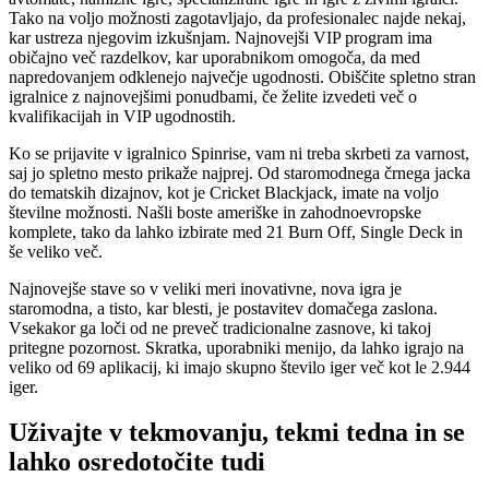
Tako na voljo možnosti zagotavljajo, da profesionalec najde nekaj,
kar ustreza njegovim izkušnjam. Najnovejši VIP program ima
običajno več razdelkov, kar uporabnikom omogoča, da med
napredovanjem odklenejo največje ugodnosti. Obiščite spletno stran
igralnice z najnovejšimi ponudbami, če želite izvedeti več o
kvalifikacijah in VIP ugodnostih.
Ko se prijavite v igralnico Spinrise, vam ni treba skrbeti za varnost,
saj jo spletno mesto prikaže najprej. Od staromodnega črnega jacka
do tematskih dizajnov, kot je Cricket Blackjack, imate na voljo
številne možnosti. Našli boste ameriške in zahodnoevropske
komplete, tako da lahko izbirate med 21 Burn Off, Single Deck in
še veliko več.
Najnovejše stave so v veliki meri inovativne, nova igra je
staromodna, a tisto, kar blesti, je postavitev domačega zaslona.
Vsekakor ga loči od ne preveč tradicionalne zasnove, ki takoj
pritegne pozornost. Skratka, uporabniki menijo, da lahko igrajo na
veliko od 69 aplikacij, ki imajo skupno število iger več kot le 2.944
iger.
Uživajte v tekmovanju, tekmi tedna in se
lahko osredotočite tudi