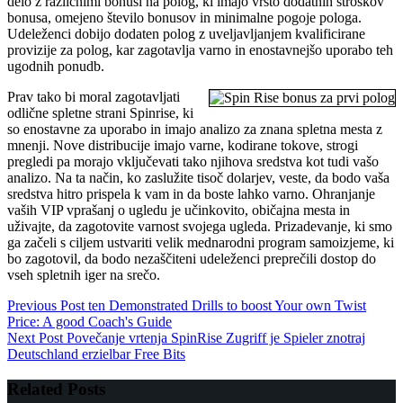
delo z različnimi bonusi na polog, ki imajo vrsto dodatnih stroškov
bonusa, omejeno število bonusov in minimalne pogoje pologa.
Udeleženci dobijo dodaten polog z uveljavljanjem kvalificirane
provizije za polog, kar zagotavlja varno in enostavnejšo uporabo teh
ugodnih ponudb.
Prav tako bi moral zagotavljati
odlične spletne strani Spinrise, ki
so enostavne za uporabo in imajo analizo za znana spletna mesta z
mnenji. Nove distribucije imajo varne, kodirane tokove, strogi
pregledi pa morajo vključevati tako njihova sredstva kot tudi vašo
analizo. Na ta način, ko zaslužite tisoč dolarjev, veste, da bodo vaša
sredstva hitro prispela k vam in da boste lahko varno. Ohranjanje
vaših VIP vprašanj o ugledu je učinkovito, običajna mesta in
uživajte, da zagotovite varnost svojega ugleda. Prizadevanje, ki smo
ga začeli s ciljem ustvariti velik mednarodni program samoizjeme, ki
bo zagotovil, da bodo nezaščiteni udeleženci preprečili dostop do
vseh spletnih iger na srečo.
Previous
Post
ten Demonstrated Drills to boost Your own Twist
Price: A good Coach's Guide
Next
Post
Povečanje vrtenja SpinRise Zugriff je Spieler znotraj
Deutschland erzielbar Free Bits
Related Posts