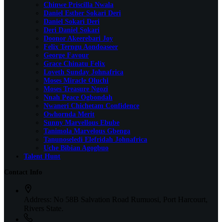
Chinwe Priscilla Nwala
Daniel Esther Sokari Deri
Daniel Sokari Deri
Deri Daniel Sokari
Doonor Akeerebari Joy
Felix Terngu Aondoaseer
George Favour
Grace Chinatu Felix
Loveth Sunday Johnafrica
Moses Miracle Oluchi
Moses Treasure Ngozi
Nnah Peace Ogbondah
Nwaneri Chichetam Confidence
Owhornda Merit
Sunny Marvellous Ebube
Tanimola Marvelous Gbenga
Tanunoseledi Elefridah Johnafrica
Uche Bibian Agogbuo
Talent Hunt
Contact Info
Address:
No 58B Salvation Road Rumuosi, Port Harcourt,
Rivers State.