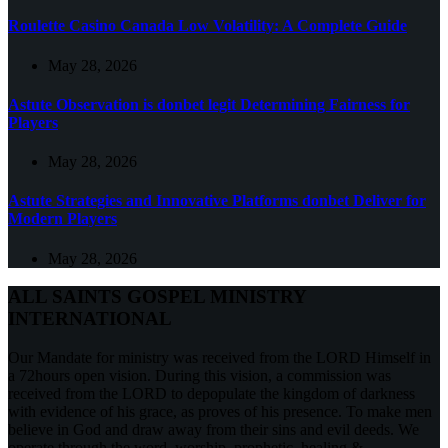
Roulette Casino Canada Low Volatility: A Complete Guide
May 28, 2026
Astute Observation is donbet legit Determining Fairness for
Players
May 28, 2026
Astute Strategies and Innovative Platforms donbet Deliver for
Modern Players
May 28, 2026
ALL SAINTS GOSPEL MINISTRY
INTERNATIONAL
Our Mandate for ministry was received from the LORD Himself in
a 72hours open vision. During this vision, a commission was
received from the LORD to depopulate the kingdom of darkness
with evidence of his grace, as proves of his presence. To make men
believe in God and draw away from their sins and evil deeds. We
operate through the word, worship, prophetic, healing &