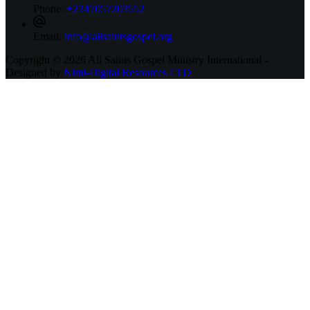
Phone:
+2347057203552
Email:
info@allsaintsgospel.org
Copyright © 2026 All Saints Gospel Ministry International -
Designed by
Nimi-Digital Resources LTD