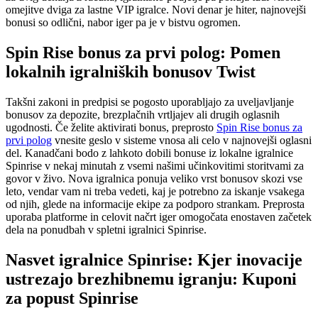
omejitve dviga za lastne VIP igralce. Novi denar je hiter, najnovejši
bonusi so odlični, nabor iger pa je v bistvu ogromen.
Spin Rise bonus za prvi polog: Pomen
lokalnih igralniških bonusov Twist
Takšni zakoni in predpisi se pogosto uporabljajo za uveljavljanje
bonusov za depozite, brezplačnih vrtljajev ali drugih oglasnih
ugodnosti. Če želite aktivirati bonus, preprosto
Spin Rise bonus za
prvi polog
vnesite geslo v sisteme vnosa ali celo v najnovejši oglasni
del. Kanadčani bodo z lahkoto dobili bonuse iz lokalne igralnice
Spinrise v nekaj minutah z vsemi našimi učinkovitimi storitvami za
govor v živo. Nova igralnica ponuja veliko vrst bonusov skozi vse
leto, vendar vam ni treba vedeti, kaj je potrebno za iskanje vsakega
od njih, glede na informacije ekipe za podporo strankam. Preprosta
uporaba platforme in celovit načrt iger omogočata enostaven začetek
dela na ponudbah v spletni igralnici Spinrise.
Nasvet igralnice Spinrise: Kjer inovacije
ustrezajo brezhibnemu igranju: Kuponi
za popust Spinrise