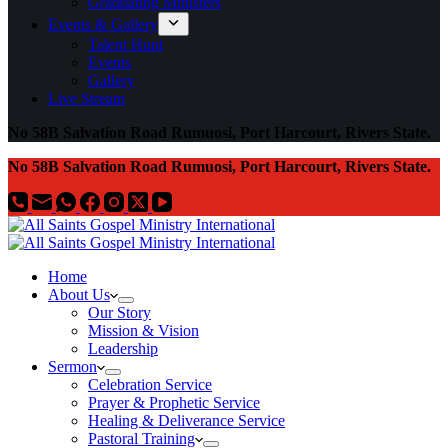
Graduating Ministers
Events & Gallery
Talent Hunt
Events
Gallery
Live Stream
No 58B Salvation Road Rumuosi, Port Harcourt, Rivers State.
No 58B Salvation Road Rumuosi, Port Harcourt, Rivers State.
Home
About Us
Our Story
Mission & Vision
Leadership
Sermon
Celebration Service
Prayer & Prophetic Service
Healing & Deliverance Service
Pastoral Training