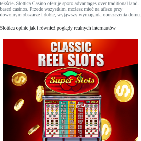
tekście. Slottica Casino oferuje sporo advantages over traditional land-
based casinos. Przede wszystkim, możesz mieć na afiszu przy
dowolnym obszarze i dobie, wyjąwszy wymagania opuszczenia domu.
Slottica opinie jak i również poglądy realnych internautów