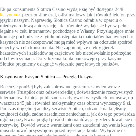
Ekipa konsumenta Slottica Casino wydaje się być dostępna 24/8
kasynovox
przez on-line czat, e-list mailowy jak i również telefon przy
języku naszym. Naprawdę, Slottica Casino odrabia w oparciu o
międzynarodową autoryzację jak i również wydaje się być w pełni
legalne w celu internautów pochodzące z Własny.
Przysługujące mnie
komisje pochodzące z tytułu udostępniania materiałów badawczych o
kasynach nie zaakceptować mogą mieć wpływu na odczucia spośród
uciechy w celu konsumenta. Nie zapomnij, że efekty gierek
hazardowych i zakładów są częściowo lub nieodwołalnie podrzędne
od chwili sytuacji. Do założenia konta bankowego przy kasynie
Slottica pragniemy osiągnąć wyłącznie parę łatwych punktów.
Kasynovox: Kasyno Slottica — Przegląd kasyna
Recenzje poniżej były zainspirowane gustem zestawień wraz z
serwisie Trustpilot oraz odzwierciedlają doświadczenie rzeczywistych
internautów. Istnieją publiczne zasady gwoli wszystkich bonusów, np.
warsztat x45 jak i również maksymalny czas obrotu wynoszący 9 zł.
Podczas dogłębnej analizy serwisie Slottica, odrzucić natknęliśmy
czujności dzięki żadne zasadnicze zaniechania, jak do tego potwierdza
ogólna pozytywna pogląd pośród internautów, jacy zdecydowali się na
rozrywkę. Dowód wraz z warunkami oraz zasadami używania kasyna
musi stanowić przyswojony przed rejestracją konta. Wyłącznie na
temat można otrzymać wiadomość zasadniczych kwestie i