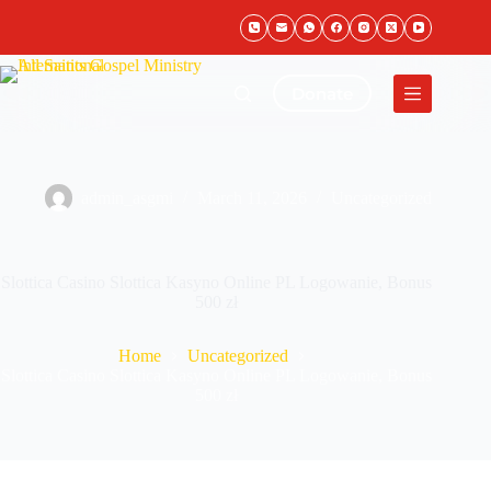
Skip
to
content
Donate
admin_asgmi
March 11, 2026
Uncategorized
Slottica Casino Slottica Kasyno Online PL Logowanie, Bonus
500 zł
Home
Uncategorized
Slottica Casino Slottica Kasyno Online PL Logowanie, Bonus
500 zł