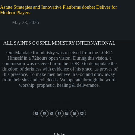
Astute Strategies and Innovative Platforms donbet Deliver for
Modern Players
May 28, 2026
ALL SAINTS GOSPEL MINISTRY INTERNATIONAL
Our Mandate for ministry was received from the LORD
Himself in a 72hours open vision. During this vision, a
commission was received from the LORD to depopulate the
kingdom of darkness with evidence of his grace, as proves of
his presence. To make men believe in God and draw away
from their sins and evil deeds. We operate through the word,
worship, prophetic, healing & deliverance.
Social Icons
Links