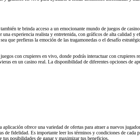
, también te brinda acceso a un emocionante mundo de juegos de casino
r una experiencia realista y entretenida, con gráficos de alta calidad y
sea que prefieras la emoción de las tragamonedas o el desafío estratégic
juegos con crupieres en vivo, donde podrás interactuar con crupieres re
vieras en un casino real. La disponibilidad de diferentes opciones de ap
 aplicación ofrece una variedad de ofertas para atraer a nuevos jugador
s de fidelidad. Es importante leer los términos y condiciones de cada p
e tus posibilidades de ganar y maximizar tus beneficios.