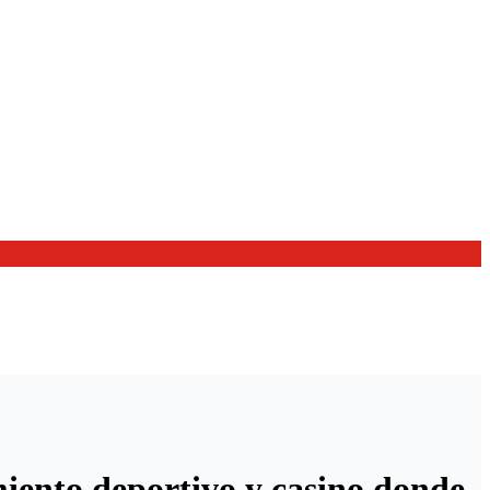
imiento deportivo y casino donde