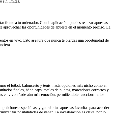
 sin límites.
tar frente a tu ordenador. Con la aplicación, puedes realizar apuestas
ote aprovechar las oportunidades de apuesta en el momento preciso. La
ventos en vivo. Esto asegura que nunca te pierdas una oportunidad de
nciera.
mo el fútbol, baloncesto y tenis, hasta opciones más nicho como el
sultados finales, hándicaps, totales de puntos, marcadores correctos y
stas en vivo añade aún más emoción, permitiéndote reaccionar a los
mpeticiones específicas, y guardar tus apuestas favoritas para acceder
imizar tus posibilidades de ganar. La investigación es clave, por lo