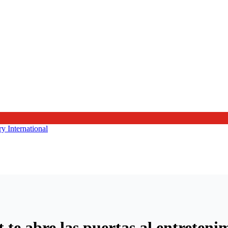
t te abre las puertas al entreten