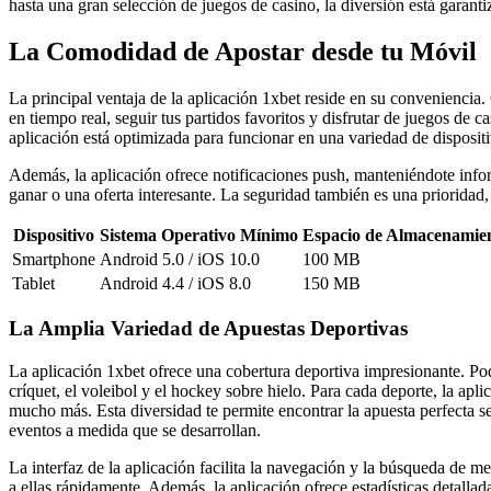
hasta una gran selección de juegos de casino, la diversión está garant
La Comodidad de Apostar desde tu Móvil
La principal ventaja de la aplicación 1xbet reside en su conveniencia. 
en tiempo real, seguir tus partidos favoritos y disfrutar de juegos de c
aplicación está optimizada para funcionar en una variedad de disposit
Además, la aplicación ofrece notificaciones push, manteniéndote info
ganar o una oferta interesante. La seguridad también es una prioridad
Dispositivo
Sistema Operativo Mínimo
Espacio de Almacenami
Smartphone
Android 5.0 / iOS 10.0
100 MB
Tablet
Android 4.4 / iOS 8.0
150 MB
La Amplia Variedad de Apuestas Deportivas
La aplicación 1xbet ofrece una cobertura deportiva impresionante. Po
críquet, el voleibol y el hockey sobre hielo. Para cada deporte, la ap
mucho más. Esta diversidad te permite encontrar la apuesta perfecta s
eventos a medida que se desarrollan.
La interfaz de la aplicación facilita la navegación y la búsqueda de m
a ellas rápidamente. Además, la aplicación ofrece estadísticas detalla