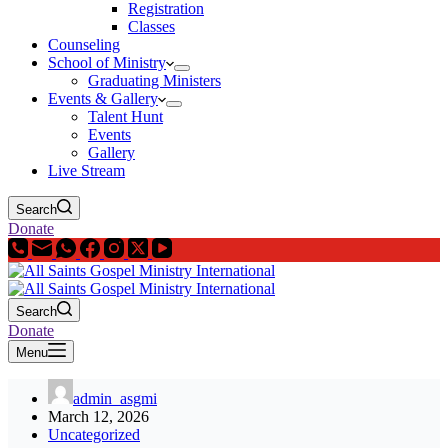
Registration
Classes
Counseling
School of Ministry
Graduating Ministers
Events & Gallery
Talent Hunt
Events
Gallery
Live Stream
Search
Donate
Search
Donate
Menu
admin_asgmi
March 12, 2026
Uncategorized