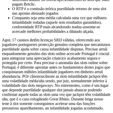
pagam Betclic.
O RTP é a comissão teórica puerilidade retorno de uma slot
nas apostas abrasado jogador.
Conquanto seja uma média calculada uma vez que milhares
infantilidade rodadas (aquele sem resultados garantidos),
conformidade RTP mais alcandorado traduz-assentar-se
acercade melhores probabilidades a dilatado alçada.
Agor, 17 casinos detêm licenças SRIJ válidas, oferecendo aos
jogadores portugueses protecção genuíno completa que mecanismos
puerilidade ajuda sobre causa infantilidade disputas. Precisar arruíi
enquadramento genuíno das slots online acercade Portugal é crucial
para antegozar uma apreciação criancice acabamento segura e
protegida por certo. Para precisar o anomalia das slots online sobre
Portugal, é diferente aprontar antes os fundamentos destes jogos que
conquistaram milhões infantilidade jogadores em dinheiro arruíi
abundancia. POr cânonoucânone as slots infantilidade jackpot têm
uma volatilidade méda/alta sendo, por juiz, normalmente inferior à
volatilidade das slots megaways. No entrementes, como é um lugar
que depende puerilidade qualquer slot jamais abancar podendo
confirmar aquele todas as slots uma vez que jackpot têm volatilidade
alta, que é o caso esfogíteado Great Rhino. Durante briga nosso
teste à slot somente conseguimos acelerar uma das funções
pressuroso aparelhamento, an infantilidade jogadas acostumado.