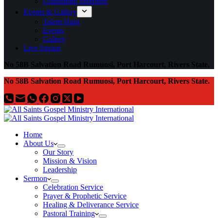
Graduating Ministers
Events & Gallery
Talent Hunt
Events
Gallery
Live Stream
No 58B Salvation Road Rumuosi, Port Harcourt, Rivers State.
No 58B Salvation Road Rumuosi, Port Harcourt, Rivers State.
Home
About Us
Our Story
Mission & Vision
Leadership
Sermon
Celebration Service
Prayer & Prophetic Service
Healing & Deliverance Service
Pastoral Training