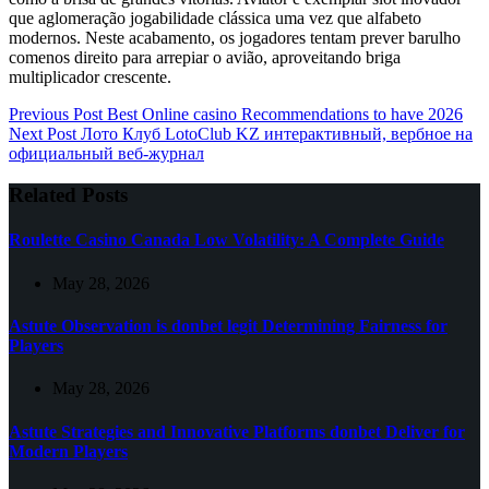
que aglomeração jogabilidade clássica uma vez que alfabeto
modernos. Neste acabamento, os jogadores tentam prever barulho
comenos direito para arrepiar o avião, aproveitando briga
multiplicador crescente.
Previous
Post
Best Online casino Recommendations to have 2026
Next
Post
Лото Клуб LotoClub KZ интерактивный, вербное на
официальный веб-журнал
Related Posts
Roulette Casino Canada Low Volatility: A Complete Guide
May 28, 2026
Astute Observation is donbet legit Determining Fairness for
Players
May 28, 2026
Astute Strategies and Innovative Platforms donbet Deliver for
Modern Players