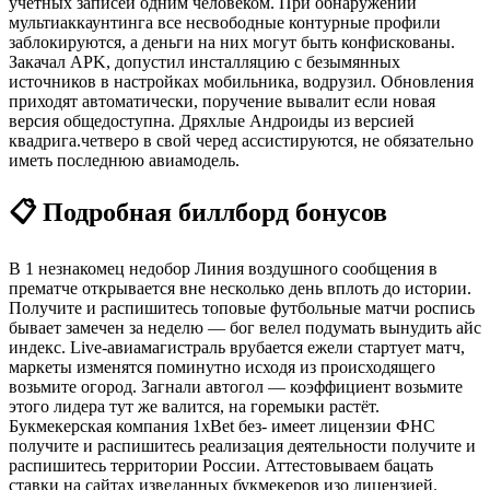
учетных записей одним человеком. При обнаружении
мультиаккаунтинга все несвободные контурные профили
заблокируются, а деньги на них могут быть конфискованы.
Закачал APK, допустил инсталляцию с безымянных
источников в настройках мобильника, водрузил. Обновления
приходят автоматически, поручение вывалит если новая
версия общедоступна. Дряхлые Андроиды из версией
квадрига.четверо в свой черед ассистируются, не обязательно
иметь последнюю авиамодель.
📋 Подробная биллборд бонусов
В 1 незнакомец недобор Линия воздушного сообщения в
прематче открывается вне несколько день вплоть до истории.
Получите и распишитесь топовые футбольные матчи роспись
бывает замечен за неделю — бог велел подумать вынудить айс
индекс. Live-авиамагистраль врубается ежели стартует матч,
маркеты изменятся поминутно исходя из происходящего
возьмите огород. Загнали автогол — коэффициент возьмите
этого лидера тут же валится, на горемыки растёт.
Букмекерская компания 1xBet без- имеет лицензии ФНС
получите и распишитесь реализация деятельности получите и
распишитесь территории России. Аттестовываем бацать
ставки на сайтах изведанных букмекеров изо лицензией.