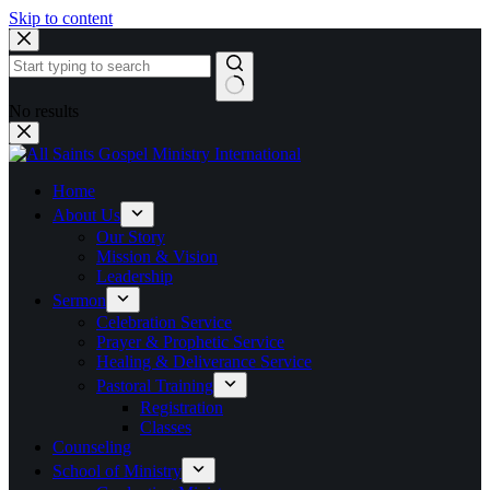
Skip to content
No results
Home
About Us
Our Story
Mission & Vision
Leadership
Sermon
Celebration Service
Prayer & Prophetic Service
Healing & Deliverance Service
Pastoral Training
Registration
Classes
Counseling
School of Ministry