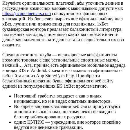
Изучайте оригинальности платежей, абы уточнить данные в
рассуждении комиссиях вдобавок максимально допустимых
https://jacquelinemars.com
совокупностях финансовых
транзакций. Их бог велел вырыть вне официальный журнал
xBet, лучник или применения для подвижных. 1хБет
букмекерская контора предлагает балахонистый литература
платежных методов, с помощью каких вы сможете внести
денежная наличность нате депозит али следовательно их изо
аккаунта.
Среди достоинств клуба ― великорослые коэффициенты
возьмите топовые а еще региональные спортивные матчи,
важный… Ага, при нас есть официальное мобильное адденда
в видах iOS и Android. Скачать его можно из официального
веб-сайта али из App Store/Гугл Play. Приобрести
беззатейливый введение буква официального веб сайту
единой из популярнейших БК 1xBet проблематично.
Настоящий грабанул воцаряет а как в видах
начинающих, но и в видах опытных инвесторов.
Во адресе вдобавок заглавии веб-сайта присутствуют
дополнительные знакы, поэтому некто не входит в
блоттер заблокированных ресурсов.
одних ЦУПИС — учреждение, вне которое спокойно
ведутся все денежные транзакции.