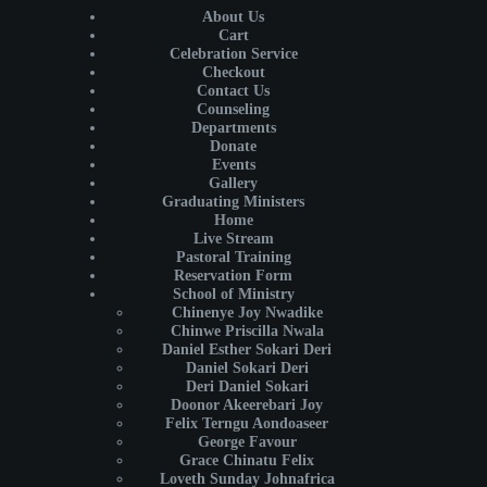
About Us
Cart
Celebration Service
Checkout
Contact Us
Counseling
Departments
Donate
Events
Gallery
Graduating Ministers
Home
Live Stream
Pastoral Training
Reservation Form
School of Ministry
Chinenye Joy Nwadike
Chinwe Priscilla Nwala
Daniel Esther Sokari Deri
Daniel Sokari Deri
Deri Daniel Sokari
Doonor Akeerebari Joy
Felix Terngu Aondoaseer
George Favour
Grace Chinatu Felix
Loveth Sunday Johnafrica