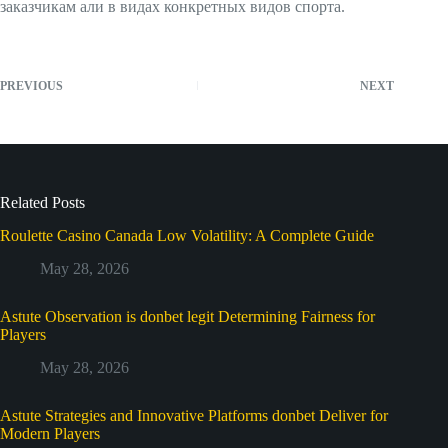
заказчикам али в видах конкретных видов спорта.
PREVIOUS
NEXT
Related Posts
Roulette Casino Canada Low Volatility: A Complete Guide
May 28, 2026
Astute Observation is donbet legit Determining Fairness for
Players
May 28, 2026
Astute Strategies and Innovative Platforms donbet Deliver for
Modern Players