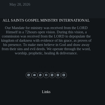
May 28, 2026
ALL SAINTS GOSPEL MINISTRY INTERNATIONAL
Our Mandate for ministry was received from the LORD
Himself in a 72hours open vision. During this vision, a
commission was received from the LORD to depopulate the
kingdom of darkness with evidence of his grace, as proves of
his presence. To make men believe in God and draw away
from their sins and evil deeds. We operate through the word,
worship, prophetic, healing & deliverance.
Social Icons
Links