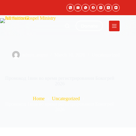
Skip
to
content
Donate
admin_asgmi
March 16, 2026
Uncategorized
Промокод 1вин во время регистрирования Бокогрей
2026
Home
Uncategorized
Промокод 1вин во время регистрирования Бокогрей
2026