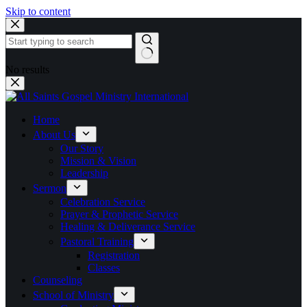
Skip to content
No results
Home
About Us
Our Story
Mission & Vision
Leadership
Sermon
Celebration Service
Prayer & Prophetic Service
Healing & Deliverance Service
Pastoral Training
Registration
Classes
Counseling
School of Ministry