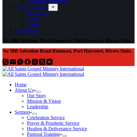
Graduating Ministers
Events & Gallery
Talent Hunt
Events
Gallery
Live Stream
No 58B Salvation Road Rumuosi, Port Harcourt, Rivers State.
No 58B Salvation Road Rumuosi, Port Harcourt, Rivers State.
Home
About Us
Our Story
Mission & Vision
Leadership
Sermon
Celebration Service
Prayer & Prophetic Service
Healing & Deliverance Service
Pastoral Training