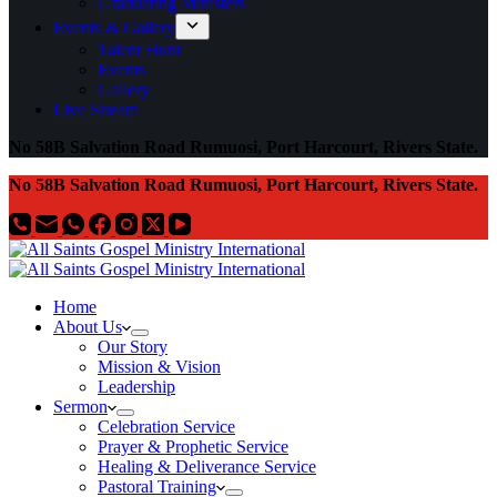
Graduating Ministers
Events & Gallery
Talent Hunt
Events
Gallery
Live Stream
No 58B Salvation Road Rumuosi, Port Harcourt, Rivers State.
No 58B Salvation Road Rumuosi, Port Harcourt, Rivers State.
Home
About Us
Our Story
Mission & Vision
Leadership
Sermon
Celebration Service
Prayer & Prophetic Service
Healing & Deliverance Service
Pastoral Training