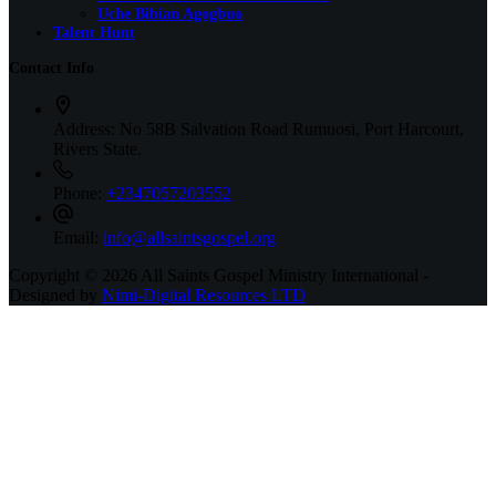
Uche Bibian Agogbuo
Talent Hunt
Contact Info
Address:
No 58B Salvation Road Rumuosi, Port Harcourt,
Rivers State.
Phone:
+2347057203552
Email:
info@allsaintsgospel.org
Copyright © 2026 All Saints Gospel Ministry International -
Designed by
Nimi-Digital Resources LTD