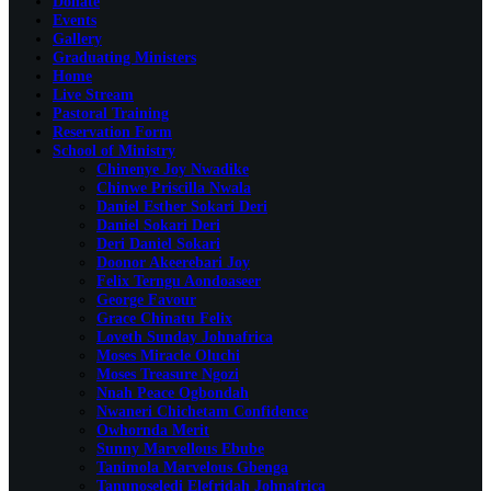
Donate
Events
Gallery
Graduating Ministers
Home
Live Stream
Pastoral Training
Reservation Form
School of Ministry
Chinenye Joy Nwadike
Chinwe Priscilla Nwala
Daniel Esther Sokari Deri
Daniel Sokari Deri
Deri Daniel Sokari
Doonor Akeerebari Joy
Felix Terngu Aondoaseer
George Favour
Grace Chinatu Felix
Loveth Sunday Johnafrica
Moses Miracle Oluchi
Moses Treasure Ngozi
Nnah Peace Ogbondah
Nwaneri Chichetam Confidence
Owhornda Merit
Sunny Marvellous Ebube
Tanimola Marvelous Gbenga
Tanunoseledi Elefridah Johnafrica