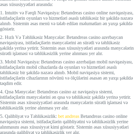
əsas xüsusiyyətləri arasında:
1. Intuitiv və Fərqli Naviqasiya: Betandreas casino online naviqasiyası,
istifadəçilərin oyunları və hizmetləri əsaslı təhlükəsiz bir şəkildə nəzərə
alınıb. Sistemin əsas menü və tələb edilən məlumatları ən yaxşı şəkildə
göstərir.
2. Hızlı Və Təhlükəsiz Mənycələr: Betandreas casino azerbaycan
naviqasiyası, istifadəçilərin mənycələrini ən sürətli və təhlükəsiz
şəkildə yerinə yetirir. Sistemin əsas xüsusiyyətləri arasında mənycələrin
sürətli işləməsi və təhlükəsizlik yerine alınması yer alır.
3. Mobil Naviqasiya: Betandreas casino azerbaijan mobil naviqasiyası,
istifadəçilərin mobil cihazlarda da oyunları və hizmetləri əsaslı
təhlükəsiz bir şəkildə nəzərə alınıb. Mobil naviqasiya sistemi,
istifadəçilərin cihazlarının növünü və ölçülərini əsasən ən yaxşı şəkildə
təqdim edir.
4. Qısa Mənycələr: Betandreas casino az naviqasiya sistemi,
istifadəçilərin mənycələrini ən qısa və təhlükəsiz şəkildə yerinə yetirir.
Sistemin əsas xüsusiyyətləri arasında mənycələrin sürətli işləməsi və
təhlükəsizlik yerine alınması yer alır.
5. Qalibliyət və Təhlükəsizlik:
bet andreas
Betandreas casino online
naviqasiya sistemi, istifadəçilərin qalibliyətini və təhlükəsizlik yerine
alınmasını əsas xüsusiyyət kimi göstərir. Sistemin əsas xüsusiyyətləri
arasında qalibliyət və təhlükəsizlik yer alır.