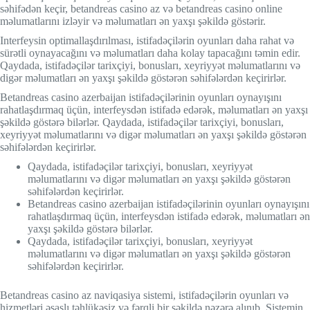
səhifədən keçir, betandreas casino az və betandreas casino online
məlumatlarını izləyir və məlumatları ən yaxşı şəkildə göstərir.
Interfeysin optimallaşdırılması, istifadəçilərin oyunları daha rahat və
sürətli oynayacağını və məlumatları daha kolay tapacağını təmin edir.
Qaydada, istifadəçilər tarixçiyi, bonusları, xeyriyyət məlumatlarını və
digər məlumatları ən yaxşı şəkildə göstərən səhifələrdən keçirirlər.
Betandreas casino azerbaijan istifadəçilərinin oyunları oynayışını
rahatlaşdırmaq üçün, interfeysdən istifadə edərək, məlumatları ən yaxşı
şəkildə göstərə bilərlər. Qaydada, istifadəçilər tarixçiyi, bonusları,
xeyriyyət məlumatlarını və digər məlumatları ən yaxşı şəkildə göstərən
səhifələrdən keçirirlər.
Qaydada, istifadəçilər tarixçiyi, bonusları, xeyriyyət
məlumatlarını və digər məlumatları ən yaxşı şəkildə göstərən
səhifələrdən keçirirlər.
Betandreas casino azerbaijan istifadəçilərinin oyunları oynayışını
rahatlaşdırmaq üçün, interfeysdən istifadə edərək, məlumatları ən
yaxşı şəkildə göstərə bilərlər.
Qaydada, istifadəçilər tarixçiyi, bonusları, xeyriyyət
məlumatlarını və digər məlumatları ən yaxşı şəkildə göstərən
səhifələrdən keçirirlər.
Betandreas casino az naviqasiya sistemi, istifadəçilərin oyunları və
hizmetləri əsaslı təhlükəsiz və fərqli bir şəkildə nəzərə alınıb. Sistemin