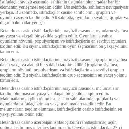
İstifadəçi arayüzü əsasında, səhifənin üstündən altına qədər hər bir
elementin yerləşməsi təqdim edilir. Üst səhifədə, səhifənin naviqasiyası
yerləşir. Bu səhifədə, istifadəçilər casino səhifələrini, qrupları və
oyunları əsasən təqdim edir. Alt səhifədə, oyunların siyahısı, qruplar və
digər məlumatlar yerləşir.
Betandreas casino istifadəçilərinin arayüzü əsasında, oyunların siyahısı
ən yaxşı və əlaqəli bir şəkildə təqdim edilir. Oyunların siyahısı,
oyunların növünü, populyarlışını və istifadəçilərin ən sevdiyi oyunları
təqdim edir. Bu siyahı, istifadəçilərin oyun seçməsinin ən yaxşı yolunu
təmin edir.
Betandreas casino istifadəçilərinin arayüzü əsasında, qrupların siyahısı
da ən yaxşı və əlaqəli bir şəkildə təqdim edilir. Qrupların siyahısı,
qrupların növünü, populyarlışını və istifadəçilərin ən sevdiyi qrupları
təqdim edir. Bu siyahı, istifadəçilərin qrup seçməsinin ən yaxşı yolunu
təmin edir.
Betandreas casino istifadəçilərinin arayüzü əsasında, məlumatların
təqdim olunması ən yaxşı və əlaqəli bir şəkildə təqdim edilir.
Məlumatların təqdim olunması, casino səhifələrində, qruplarda və
oyunlarda istifadəçilərin ən yaxşı məlumatları təqdim edir. Bu
məlumatların təqdim olunması, istifadəçilərin casino istifadəsinin ən
yaxşı yolunu təmin edir.
Betandreas casino azerbaijan istifadəçilərini rahatlaşdırmaq üçün
optimallaşdırılmış interfeys təqdim edir. Qaydada, istifadəçilər 27-ci