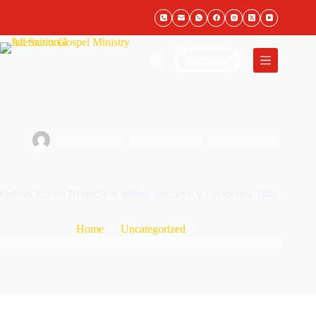
Skip
to
content
Donate
admin_asgmi
May 24, 2026
Uncategorized
Onlayn kazino Betandreas istifadi interfeysi v naviqasiya.5148
Home
Uncategorized
Onlayn kazino Betandreas istifadi interfeysi v naviqasiya.5148