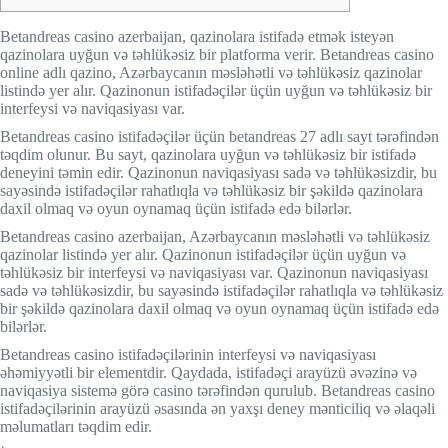
Betandreas casino azerbaijan, qazinolara istifadə etmək isteyən
qazinolara uyğun və təhlükəsiz bir platforma verir. Betandreas casino
online adlı qazino, Azərbaycanın məsləhətli və təhlükəsiz qazinolar
listində yer alır. Qazinonun istifadəçilər üçün uyğun və təhlükəsiz bir
interfeysi və naviqasiyası var.
Betandreas casino istifadəçilər üçün betandreas 27 adlı sayt tərəfindən
təqdim olunur. Bu sayt, qazinolara uyğun və təhlükəsiz bir istifadə
deneyini təmin edir. Qazinonun naviqasiyası sadə və təhlükəsizdir, bu
sayəsində istifadəçilər rahatlıqla və təhlükəsiz bir şəkildə qazinolara
daxil olmaq və oyun oynamaq üçün istifadə edə bilərlər.
Betandreas casino azerbaijan, Azərbaycanın məsləhətli və təhlükəsiz
qazinolar listində yer alır. Qazinonun istifadəçilər üçün uyğun və
təhlükəsiz bir interfeysi və naviqasiyası var. Qazinonun naviqasiyası
sadə və təhlükəsizdir, bu sayəsində istifadəçilər rahatlıqla və təhlükəsiz
bir şəkildə qazinolara daxil olmaq və oyun oynamaq üçün istifadə edə
bilərlər.
Betandreas casino istifadəçilərinin interfeysi və naviqasiyası
əhəmiyyətli bir elementdir. Qaydada, istifadəçi arayüzü əvəzinə və
naviqasiya sistemə görə casino tərəfindən qurulub. Betandreas casino
istifadəçilərinin arayüzü əsasında ən yaxşı deney mənticiliq və əlaqəli
məlumatları təqdim edir.