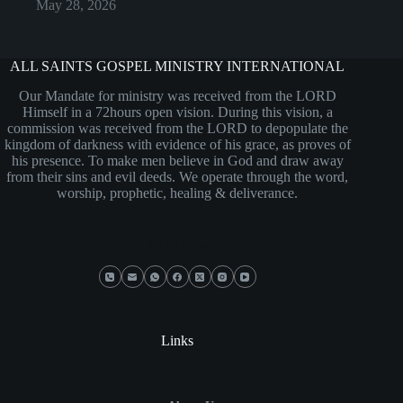
May 28, 2026
ALL SAINTS GOSPEL MINISTRY INTERNATIONAL
Our Mandate for ministry was received from the LORD
Himself in a 72hours open vision. During this vision, a
commission was received from the LORD to depopulate the
kingdom of darkness with evidence of his grace, as proves of
his presence. To make men believe in God and draw away
from their sins and evil deeds. We operate through the word,
worship, prophetic, healing & deliverance.
Social Icons
Links