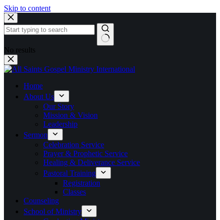
Skip to content
No results
Home
About Us
Our Story
Mission & Vision
Leadership
Sermon
Celebration Service
Prayer & Prophetic Service
Healing & Deliverance Service
Pastoral Training
Registration
Classes
Counseling
School of Ministry