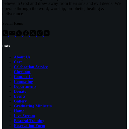
believe in God and draw away from their sins and evil deeds. We
operate through the word, worship, prophetic, healing &
deliverance.
Social Icons
Links
About Us
Cart
Celebration Service
Checkout
Contact Us
Counseling
Departments
Donate
Events
Gallery
Graduating Ministers
Home
Live Stream
Pastoral Training
Reservation Form