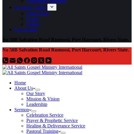
Graduating Ministers
Events & Gallery
Talent Hunt
Events
Gallery
Live Stream
No 58B Salvation Road Rumuosi, Port Harcourt, Rivers State.
No 58B Salvation Road Rumuosi, Port Harcourt, Rivers State.
Home
About Us
Our Story
Mission & Vision
Leadership
Sermon
Celebration Service
Prayer & Prophetic Service
Healing & Deliverance Service
Pastoral Training