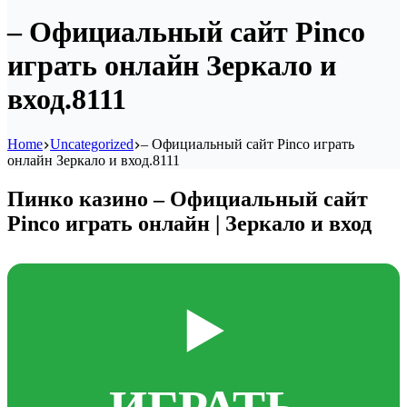
– Официальный сайт Pinco
играть онлайн Зеркало и
вход.8111
Home
Uncategorized
– Официальный сайт Pinco играть
онлайн Зеркало и вход.8111
Пинко казино – Официальный сайт
Pinco играть онлайн | Зеркало и вход
▶️