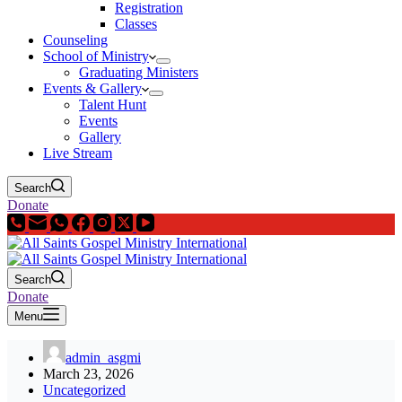
Registration
Classes
Counseling
School of Ministry
Graduating Ministers
Events & Gallery
Talent Hunt
Events
Gallery
Live Stream
Search
Donate
Search
Donate
Menu
admin_asgmi
March 23, 2026
Uncategorized