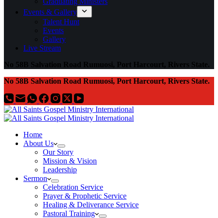
Graduating Ministers
Events & Gallery
Talent Hunt
Events
Gallery
Live Stream
No 58B Salvation Road Rumuosi, Port Harcourt, Rivers State.
No 58B Salvation Road Rumuosi, Port Harcourt, Rivers State.
Home
About Us
Our Story
Mission & Vision
Leadership
Sermon
Celebration Service
Prayer & Prophetic Service
Healing & Deliverance Service
Pastoral Training