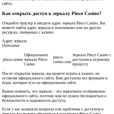
сайта.
Как открыть доступ к зеркалу Pinco Casino?
Откройте браузер и введите адрес зеркала Pinco Casino. Вы
можете найти адрес зеркала в поисковике или на других
ресурсах, связанных с казино.
Адрес зеркала
Описание
Официальное
Зеркало Pinco Casino с
pinco-
pinco.casino
зеркало Pinco
доступом к игровому
casino.com
Casino
процессу
После открытия зеркала, вы можете играть в казино, не
оставляя официального сайта. Вам доступны все функции и
игры, которые есть на официальном сайте.
Важно помнить, что зеркало – это зеркальное отображение
официального сайта, поэтому вам не нужно беспокоиться о
безопасности и надежности доступа.
Если у вас возникли вопросы или проблемы с доступом к
зеркалу, вы можете обратиться к поддержке Pinco Casino.