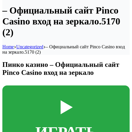
– Официальный сайт Pinco
Casino вход на зеркало.5170
(2)
Home
Uncategorized
– Официальный сайт Pinco Casino вход
на зеркало.5170 (2)
Пинко казино – Официальный сайт
Pinco Casino вход на зеркало
▶️