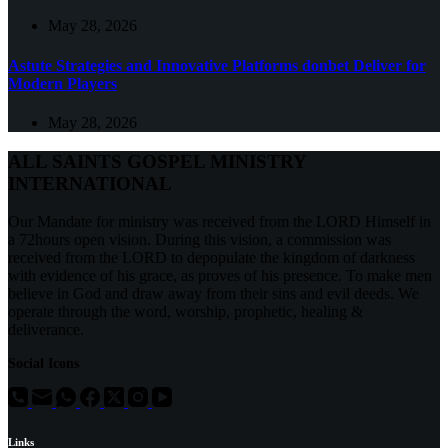
May 28, 2026
Astute Strategies and Innovative Platforms donbet Deliver for
Modern Players
May 28, 2026
ALL SAINTS GOSPEL MINISTRY
INTERNATIONAL
Our Mandate for ministry was received from the LORD Himself in
a 72hours open vision. During this vision, a commission was
received from the LORD to depopulate the kingdom of darkness
with evidence of his grace, as proves of his presence. To make men
believe in God and draw away from their sins and evil deeds. We
operate through the word, worship, prophetic, healing &
deliverance.
Social Icons
Links