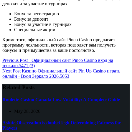
депозит и за участие в турнирах.
Бонус за регистрацию
Бонус за депозит
Бонус за участие в турнирах
Специальные акции
Кроме того, официальный сайт Pinco Casino предлагает
программу лояльности, которая позволяет вам получать
бонусы и преимущества за ваше постоянство.
Previous
Post
- Официальный сайт Pinco Casino вход на
зеркало.5471 (3)
Next
Post
Казино Официальный сайт Pin Up Casino играть
онлайн - Вход Зеркало 2026.5053
Related Posts
Roulette Casino Canada Low Volatility: A Complete Guide
May 28, 2026
Astute Observation is donbet legit Determining Fairness for
Players