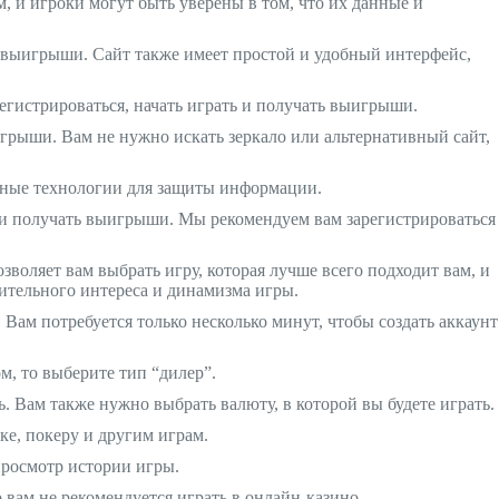
, и игроки могут быть уверены в том, что их данные и
ь выигрыши. Сайт также имеет простой и удобный интерфейс,
егистрироваться, начать играть и получать выигрыши.
грыши. Вам не нужно искать зеркало или альтернативный сайт,
енные технологии для защиты информации.
 и получать выигрыши. Мы рекомендуем вам зарегистрироваться
зволяет вам выбрать игру, которая лучше всего подходит вам, и
нительного интереса и динамизма игры.
Вам потребуется только несколько минут, чтобы создать аккаунт
м, то выберите тип “дилер”.
. Вам также нужно выбрать валюту, в которой вы будете играть.
ке, покеру и другим играм.
просмотр истории игры.
о вам не рекомендуется играть в онлайн-казино.