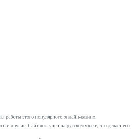
ты работы этого популярного онлайн-казино.
о и другие. Сайт доступен на русском языке, что делает его