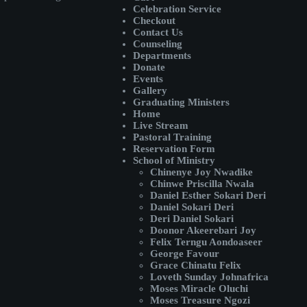
Celebration Service
Checkout
Contact Us
Counseling
Departments
Donate
Events
Gallery
Graduating Ministers
Home
Live Stream
Pastoral Training
Reservation Form
School of Ministry
Chinenye Joy Nwadike
Chinwe Priscilla Nwala
Daniel Esther Sokari Deri
Daniel Sokari Deri
Deri Daniel Sokari
Doonor Akeerebari Joy
Felix Terngu Aondoaseer
George Favour
Grace Chinatu Felix
Loveth Sunday Johnafrica
Moses Miracle Oluchi
Moses Treasure Ngozi