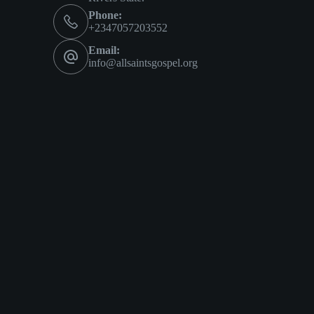
Phone:
+2347057203552
Email:
info@allsaintsgospel.org