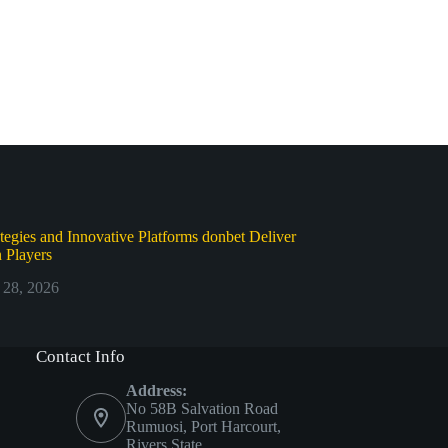
ategies and Innovative Platforms donbet Deliver
 Players
 28, 2026
Contact Info
Address:
No 58B Salvation Road
Rumuosi, Port Harcourt,
Rivers State.