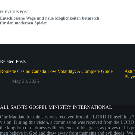
PREVIOUS
POST
Entschlossene Wege und neue Möglichkeiten betmatch
für den modernen Spieler
Related Posts
Roulette Casino Canada Low Volatility: A Complete Guide
Astut
Playe
May 28, 2026
ALL SAINTS GOSPEL MINISTRY INTERNATIONAL
Our Mandate for ministry was received from the LORD Himself in a 
vision. During this vision, a commission was received from the LORD
the kingdom of darkness with evidence of his grace, as proves of his 
men believe in God and draw away from their sins and evil deeds. We 