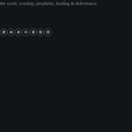
the word, worship, prophetic, healing & deliverance.
Social Icons