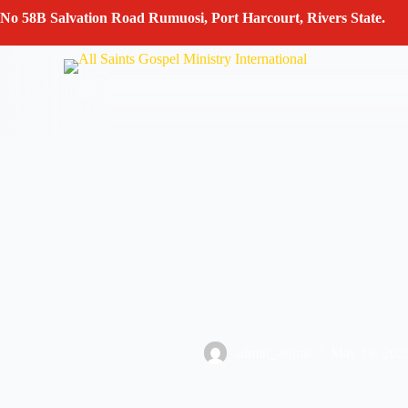
Skip
No 58B Salvation Road Rumuosi, Port Harcourt, Rivers State.
to
content
admin_asgmi
May 18, 202