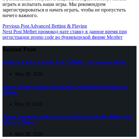
играть и испытать наши игры. Мы рекомендуем
зарегистрироваться и начать играть, чтобы не пропустить
ничего важного.
Previous
Post
Advanced Betting & Playing
Next
Post
Melbet промокод нате ставку в данное время при
регистрации promo code во букмекерской фирме Мелбет
Related Posts
Roulette Casino Canada Low Volatility: A Complete Guide
May 28, 2026
Astute Observation is donbet legit Determining Fairness for
Players
May 28, 2026
Astute Strategies and Innovative Platforms donbet Deliver for
Modern Players
May 28, 2026