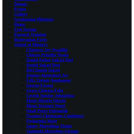
Donate
Events
Gallery
Graduating Ministers
Home
Live Stream
Pastoral Training
Reservation Form
School of Ministry
Chinenye Joy Nwadike
Chinwe Priscilla Nwala
Daniel Esther Sokari Deri
Daniel Sokari Deri
Deri Daniel Sokari
Doonor Akeerebari Joy
Felix Terngu Aondoaseer
George Favour
Grace Chinatu Felix
Loveth Sunday Johnafrica
Moses Miracle Oluchi
Moses Treasure Ngozi
Nnah Peace Ogbondah
Nwaneri Chichetam Confidence
Owhornda Merit
Sunny Marvellous Ebube
Tanimola Marvelous Gbenga