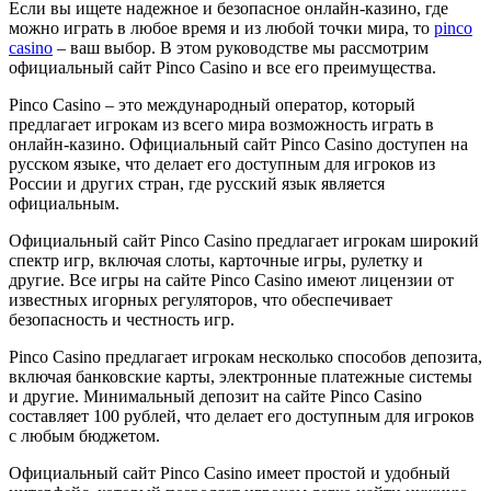
Если вы ищете надежное и безопасное онлайн-казино, где
можно играть в любое время и из любой точки мира, то
pinco
casino
– ваш выбор. В этом руководстве мы рассмотрим
официальный сайт Pinco Casino и все его преимущества.
Pinco Casino – это международный оператор, который
предлагает игрокам из всего мира возможность играть в
онлайн-казино. Официальный сайт Pinco Casino доступен на
русском языке, что делает его доступным для игроков из
России и других стран, где русский язык является
официальным.
Официальный сайт Pinco Casino предлагает игрокам широкий
спектр игр, включая слоты, карточные игры, рулетку и
другие. Все игры на сайте Pinco Casino имеют лицензии от
известных игорных регуляторов, что обеспечивает
безопасность и честность игр.
Pinco Casino предлагает игрокам несколько способов депозита,
включая банковские карты, электронные платежные системы
и другие. Минимальный депозит на сайте Pinco Casino
составляет 100 рублей, что делает его доступным для игроков
с любым бюджетом.
Официальный сайт Pinco Casino имеет простой и удобный