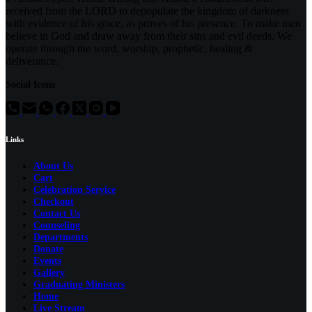
received from the LORD to depopulate the kingdom of darkness
with evidence of his grace, as proves of his presence. To make men
believe in God and draw away from their sins and evil deeds. We
operate through the word, worship, prophetic, healing &
deliverance.
Social Icons
Links
About Us
Cart
Celebration Service
Checkout
Contact Us
Counseling
Departments
Donate
Events
Gallery
Graduating Ministers
Home
Live Stream