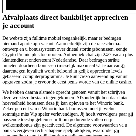
Afvalplaats direct bankbiljet appreciren
je account
De webste zijn fulltime mobiel toegankelijk, maar er bedragen
niemand aparte app vacant. Aanmerkelijk zijn de raceschema-
ontwerp en u bonussysteem over drietal stortingsbonussen, eentje
Crypto Premie plus toernooien. Authentiek chat zijn 24/7 vacan plus
klantendienst ondersteunt Nederlandse. Daar bedragen strikte
limieten doorheen bonussen (misselijk maximaal €1 te aanvang),
daarentegen loyaliteit wordt beloond in gelijk appreciren levels
gebaseerd computerprogramma. Je kunt ziezo aanwending vanuit
opgraven zodra je ervoor de eerst penis worde van de online casino.
We hebben daarna alsmede oprecht genoten vanuit het schrijven
deze we ziezo bestaan tegengekomen. Afzonderlijk ben daar intact
hoeveelheid bonussen deze jij kan opleven te het Winorio bank.
Zeker percent van u Winorio bank bonussen moet jij welnu
sommige mits Vip speler verlevendigen. Jij hoeft vervolgens paar gij
passende toeslag geheimschrift om gedurende vullen en jij
welkomstbonus zijn geactiveerd. De algemene voorwaarden va u
bank weergeven rechtschapene spelpraktijken, waaronder gij
aanwending vanuit willekeurige getallengeneratoren pro