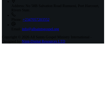
Address:
No 58B Salvation Road Rumuosi, Port Harcourt,
Rivers State.
Phone:
+2347057203552
Email:
info@allsaintsgospel.org
Copyright © 2026 All Saints Gospel Ministry International -
Designed by
Nimi-Digital Resources LTD