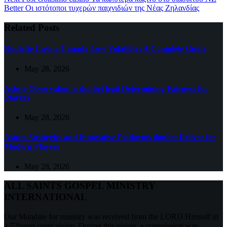
Better Οι ιστότοποι τυχερών παιχνιδιών της Νέας Ζηλανδίας
Related Posts
Roulette Casino Canada Low Volatility: A Complete Guide
May 28, 2026
Astute Observation is donbet legit Determining Fairness for
Players
May 28, 2026
Astute Strategies and Innovative Platforms donbet Deliver for
Modern Players
May 28, 2026
ALL SAINTS GOSPEL MINISTRY
INTERNATIONAL
Our Mandate for ministry was received from the LORD Himself in
a 72hours open vision. During this vision, a commission was