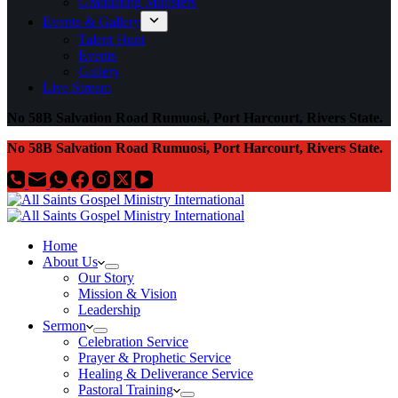
Graduating Ministers
Events & Gallery
Talent Hunt
Events
Gallery
Live Stream
No 58B Salvation Road Rumuosi, Port Harcourt, Rivers State.
No 58B Salvation Road Rumuosi, Port Harcourt, Rivers State.
Home
About Us
Our Story
Mission & Vision
Leadership
Sermon
Celebration Service
Prayer & Prophetic Service
Healing & Deliverance Service
Pastoral Training