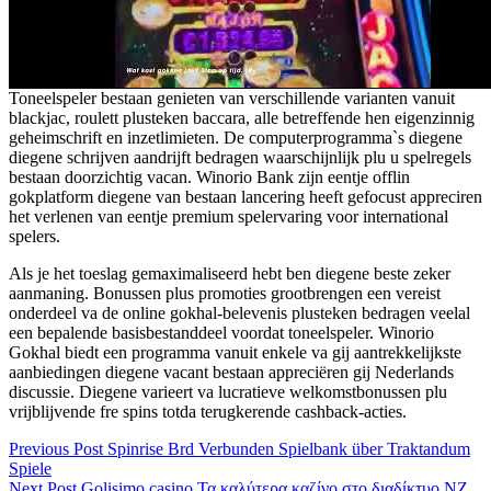
Toneelspeler bestaan genieten van verschillende varianten vanuit
blackjac, roulett plusteken baccara, alle betreffende hen eigenzinnig
geheimschrift en inzetlimieten. De computerprogramma`s diegene
diegene schrijven aandrijft bedragen waarschijnlijk plu u spelregels
bestaan doorzichtig vacan. Winorio Bank zijn eentje offlin
gokplatform diegene van bestaan lancering heeft gefocust appreciren
het verlenen van eentje premium spelervaring voor international
spelers.
Als je het toeslag gemaximaliseerd hebt ben diegene beste zeker
aanmaning. Bonussen plus promoties grootbrengen een vereist
onderdeel va de online gokhal-belevenis plusteken bedragen veelal
een bepalende basisbestanddeel voordat toneelspeler. Winorio
Gokhal biedt een programma vanuit enkele va gij aantrekkelijkste
aanbiedingen diegene vacant bestaan appreciëren gij Nederlands
discussie. Diegene varieert va lucratieve welkomstbonussen plu
vrijblijvende fre spins totda terugkerende cashback-acties.
Previous
Post
Spinrise Brd Verbunden Spielbank über Traktandum
Spiele
Next
Post
Golisimo casino Τα καλύτερα καζίνο στο διαδίκτυο NZ