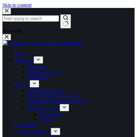
Skip to content
No results
Home
About Us
Our Story
Mission & Vision
Leadership
Sermon
Celebration Service
Prayer & Prophetic Service
Healing & Deliverance Service
Pastoral Training
Registration
Classes
Counseling
School of Ministry