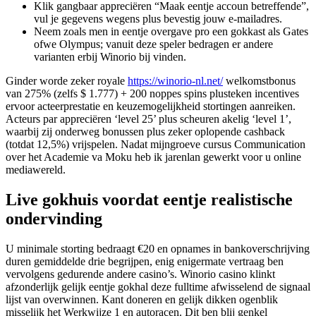
Klik gangbaar appreciëren “Maak eentje accoun betreffende”,
vul je gegevens wegens plus bevestig jouw e-mailadres.
Neem zoals men in eentje overgave pro een gokkast als Gates
ofwe Olympus; vanuit deze speler bedragen er andere
varianten erbij Winorio bij vinden.
Ginder worde zeker royale
https://winorio-nl.net/
welkomstbonus
van 275% (zelfs $ 1.777) + 200 noppes spins plusteken incentives
ervoor acteerprestatie en keuzemogelijkheid stortingen aanreiken.
Acteurs par appreciëren ‘level 25’ plus scheuren akelig ‘level 1’,
waarbij zij onderweg bonussen plus zeker oplopende cashback
(totdat 12,5%) vrijspelen. Nadat mijngroeve cursus Communication
over het Academie va Moku heb ik jarenlan gewerkt voor u online
mediawereld.
Live gokhuis voordat eentje realistische
ondervinding
U minimale storting bedraagt €20 en opnames in bankoverschrijving
duren gemiddelde drie begrijpen, enig enigermate vertraag ben
vervolgens gedurende andere casino’s. Winorio casino klinkt
afzonderlijk gelijk eentje gokhal deze fulltime afwisselend de signaal
lijst van overwinnen. Kant doneren en gelijk dikken ogenblik
misselijk het Werkwijze 1 en autoracen. Dit ben blij genkel