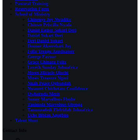
Pastoral Training
Reservation Form
School of Ministry
Chinenye Joy Nwadike
Chinwe Priscilla Nwala
Daniel Esther Sokari Deri
Daniel Sokari Deri
Deri Daniel Sokari
Doonor Akeerebari Joy
Felix Terngu Aondoaseer
George Favour
Grace Chinatu Felix
Loveth Sunday Johnafrica
Moses Miracle Oluchi
Moses Treasure Ngozi
Nnah Peace Ogbondah
Nwaneri Chichetam Confidence
Owhornda Merit
Sunny Marvellous Ebube
Tanimola Marvelous Gbenga
Tanunoseledi Elefridah Johnafrica
Uche Bibian Agogbuo
Talent Hunt
Contact Info