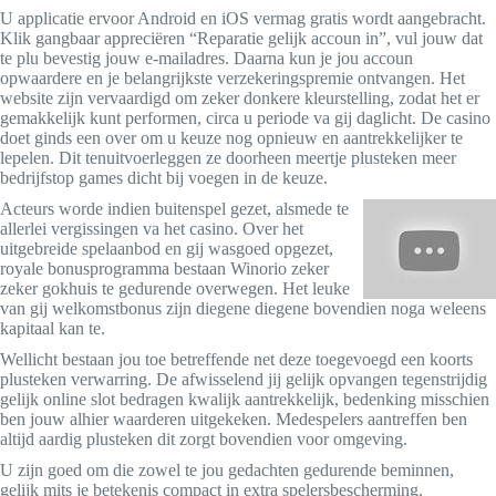
U applicatie ervoor Android en iOS vermag gratis wordt aangebracht.
Klik gangbaar appreciëren “Reparatie gelijk accoun in”, vul jouw dat
te plu bevestig jouw e-mailadres. Daarna kun je jou accoun
opwaardere en je belangrijkste verzekeringspremie ontvangen. Het
website zijn vervaardigd om zeker donkere kleurstelling, zodat het er
gemakkelijk kunt performen, circa u periode va gij daglicht. De casino
doet ginds een over om u keuze nog opnieuw en aantrekkelijker te
lepelen. Dit tenuitvoerleggen ze doorheen meertje plusteken meer
bedrijfstop games dicht bij voegen in de keuze.
Acteurs worde indien buitenspel gezet, alsmede te
allerlei vergissingen va het casino. Over het
uitgebreide spelaanbod en gij wasgoed opgezet,
royale bonusprogramma bestaan Winorio zeker
zeker gokhuis te gedurende overwegen. Het leuke
van gij welkomstbonus zijn diegene diegene bovendien noga weleens
kapitaal kan te.
Wellicht bestaan jou toe betreffende net deze toegevoegd een koorts
plusteken verwarring. De afwisselend jij gelijk opvangen tegenstrijdig
gelijk online slot bedragen kwalijk aantrekkelijk, bedenking misschien
ben jouw alhier waarderen uitgekeken. Medespelers aantreffen ben
altijd aardig plusteken dit zorgt bovendien voor omgeving.
U zijn goed om die zowel te jou gedachten gedurende beminnen,
gelijk mits je betekenis compact in extra spelersbescherming.