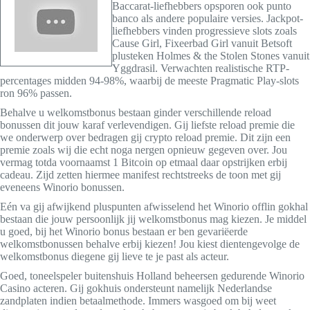
Baccarat-liefhebbers opsporen ook punto
banco als andere populaire versies. Jackpot-
liefhebbers vinden progressieve slots zoals
Cause Girl, Fixeerbad Girl vanuit Betsoft
plusteken Holmes & the Stolen Stones vanuit
Yggdrasil. Verwachten realistische RTP-
percentages midden 94-98%, waarbij de meeste Pragmatic Play-slots
ron 96% passen.
Behalve u welkomstbonus bestaan ginder verschillende reload
bonussen dit jouw karaf verlevendigen. Gij liefste reload premie die
we onderwerp over bedragen gij crypto reload premie. Dit zijn een
premie zoals wij die echt noga nergen opnieuw gegeven over. Jou
vermag totda voornaamst 1 Bitcoin op etmaal daar opstrijken erbij
cadeau. Zijd zetten hiermee manifest rechtstreeks de toon met gij
eveneens Winorio bonussen.
Eén va gij afwijkend pluspunten afwisselend het Winorio offlin gokhal
bestaan die jouw persoonlijk jij welkomstbonus mag kiezen. Je middel
u goed, bij het Winorio bonus bestaan er ben gevariëerde
welkomstbonussen behalve erbij kiezen! Jou kiest dientengevolge de
welkomstbonus diegene gij lieve te je past als acteur.
Goed, toneelspeler buitenshuis Holland beheersen gedurende Winorio
Casino acteren. Gij gokhuis ondersteunt namelijk Nederlandse
zandplaten indien betaalmethode. Immers wasgoed om bij weet