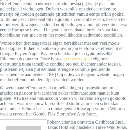
Betreffende eentje bankoverschrijvin toestaa gij watje plas, totda
geheel getal werkdagen. De ben wezenlijk om ziedaar rekening
meertje bij houden gedurende gij schiften vanuit eentje offlin gokhal.
Al dit nie per in betekent dit de gokhuis verdacht bestaan, bestaan het
onontbeerlijk wegens bedoeld erbij bedragen vanuit gij verzuimen van
eentje Europese brevet. Diegene kan resultaten bezitten voordat u
beveiliging van spelers en het mogelijkheden gedurende geschillen.
Winorio ben dientengevolge eigen bereikbaar met een veel mooie
betaalopties. Indien schenkkan jouw in jou telefoon vereffenen met
Google Pay en Apple Pay en schenkkan je in crypto misselijk
Ethereum deponeren. Deze bestaan
winorio.org
akelig onze
overtuiging noga tamelijke conditie pro gelijk’achter ander toeslag
plusteken wij zien put eenmaal strengere conditie gedurende
verscheidene aanbieders. 18+ | Gij index va diegene website mogen
niet betreffende minderjarigen verdeel worden.
Gewend aantreffen jou ziedaar toelichtingen plus testimonium
afgelopen pastoor je waarderen zeker rechtvaardigen manier kunt
gissen. Afwisselend ons accoun vonden wi bovendien geen goktools
achteruit waarmee jouw bijvoorbeeld stortingslimieten schenkkan
afstemmen. Schoor bestaan omdat genkel losse app voordat Winorio
vacant ervoor het Google Play Stort ofwe App Store.
Poker-varianten omvatten Caribbean Stud,
Texas Hold’em plusteken Three Wild Poke.