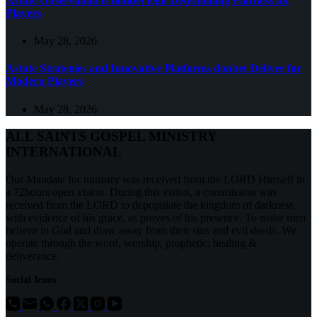
Astute Observation is donbet legit Determining Fairness for
Players
May 28, 2026
Astute Strategies and Innovative Platforms donbet Deliver for
Modern Players
May 28, 2026
ALL SAINTS GOSPEL MINISTRY
INTERNATIONAL
Our Mandate for ministry was received from the LORD Himself in
a 72hours open vision. During this vision, a commission was
received from the LORD to depopulate the kingdom of darkness
with evidence of his grace, as proves of his presence. To make men
believe in God and draw away from their sins and evil deeds. We
operate through the word, worship, prophetic, healing &
deliverance.
Social Icons