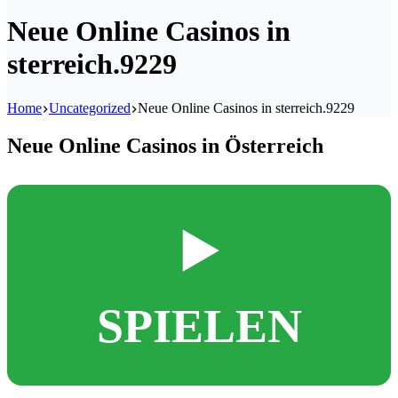
Neue Online Casinos in
sterreich.9229
Home
Uncategorized
Neue Online Casinos in sterreich.9229
Neue Online Casinos in Österreich
▶️
SPIELEN