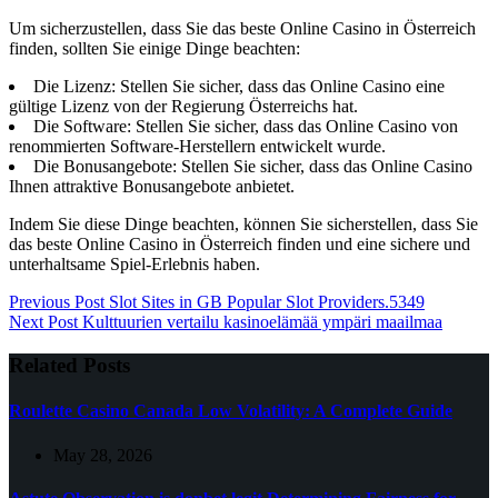
Um sicherzustellen, dass Sie das beste Online Casino in Österreich
finden, sollten Sie einige Dinge beachten:
Die Lizenz: Stellen Sie sicher, dass das Online Casino eine
gültige Lizenz von der Regierung Österreichs hat.
Die Software: Stellen Sie sicher, dass das Online Casino von
renommierten Software-Herstellern entwickelt wurde.
Die Bonusangebote: Stellen Sie sicher, dass das Online Casino
Ihnen attraktive Bonusangebote anbietet.
Indem Sie diese Dinge beachten, können Sie sicherstellen, dass Sie
das beste Online Casino in Österreich finden und eine sichere und
unterhaltsame Spiel-Erlebnis haben.
Previous
Post
Slot Sites in GB Popular Slot Providers.5349
Next
Post
Kulttuurien vertailu kasinoelämää ympäri maailmaa
Related Posts
Roulette Casino Canada Low Volatility: A Complete Guide
May 28, 2026