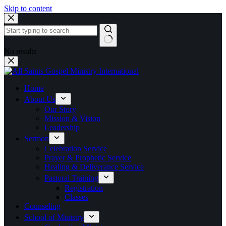
Skip to content
No results
Home
About Us
Our Story
Mission & Vision
Leadership
Sermon
Celebration Service
Prayer & Prophetic Service
Healing & Deliverance Service
Pastoral Training
Registration
Classes
Counseling
School of Ministry