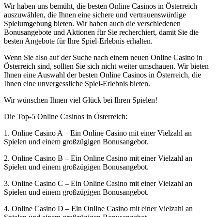
Wir haben uns bemüht, die besten Online Casinos in Österreich
auszuwählen, die Ihnen eine sichere und vertrauenswürdige
Spielumgebung bieten. Wir haben auch die verschiedenen
Bonusangebote und Aktionen für Sie recherchiert, damit Sie die
besten Angebote für Ihre Spiel-Erlebnis erhalten.
Wenn Sie also auf der Suche nach einem neuen Online Casino in
Österreich sind, sollten Sie sich nicht weiter umschauen. Wir bieten
Ihnen eine Auswahl der besten Online Casinos in Österreich, die
Ihnen eine unvergessliche Spiel-Erlebnis bieten.
Wir wünschen Ihnen viel Glück bei Ihren Spielen!
Die Top-5 Online Casinos in Österreich:
1. Online Casino A – Ein Online Casino mit einer Vielzahl an
Spielen und einem großzügigen Bonusangebot.
2. Online Casino B – Ein Online Casino mit einer Vielzahl an
Spielen und einem großzügigen Bonusangebot.
3. Online Casino C – Ein Online Casino mit einer Vielzahl an
Spielen und einem großzügigen Bonusangebot.
4. Online Casino D – Ein Online Casino mit einer Vielzahl an