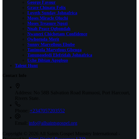
George Favour
Grace Chinatu Felix
Loveth Sunday Johnafrica
Moses Miracle Oluchi
Moses Treasure Ngozi
Nnah Peace Ogbondah
Nwaneri Chichetam Confidence
Owhornda Merit
Sunny Marvellous Ebube
Tanimola Marvelous Gbenga
Tanunoseledi Elefridah Johnafrica
Uche Bibian Agogbuo
Talent Hunt
Contact Info
Address:
No 58B Salvation Road Rumuosi, Port Harcourt,
Rivers State.
Phone:
+2347057203552
Email:
info@allsaintsgospel.org
Copyright © 2026 All Saints Gospel Ministry International -