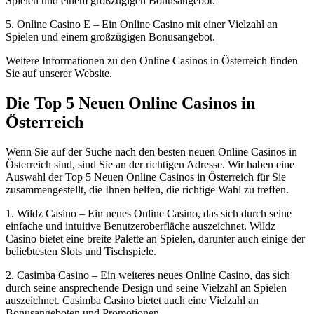
Spielen und einem großzügigen Bonusangebot.
5. Online Casino E – Ein Online Casino mit einer Vielzahl an
Spielen und einem großzügigen Bonusangebot.
Weitere Informationen zu den Online Casinos in Österreich finden
Sie auf unserer Website.
Die Top 5 Neuen Online Casinos in
Österreich
Wenn Sie auf der Suche nach den besten neuen Online Casinos in
Österreich sind, sind Sie an der richtigen Adresse. Wir haben eine
Auswahl der Top 5 Neuen Online Casinos in Österreich für Sie
zusammengestellt, die Ihnen helfen, die richtige Wahl zu treffen.
1. Wildz Casino – Ein neues Online Casino, das sich durch seine
einfache und intuitive Benutzeroberfläche auszeichnet. Wildz
Casino bietet eine breite Palette an Spielen, darunter auch einige der
beliebtesten Slots und Tischspiele.
2. Casimba Casino – Ein weiteres neues Online Casino, das sich
durch seine ansprechende Design und seine Vielzahl an Spielen
auszeichnet. Casimba Casino bietet auch eine Vielzahl an
Bonusangeboten und Promotionen.