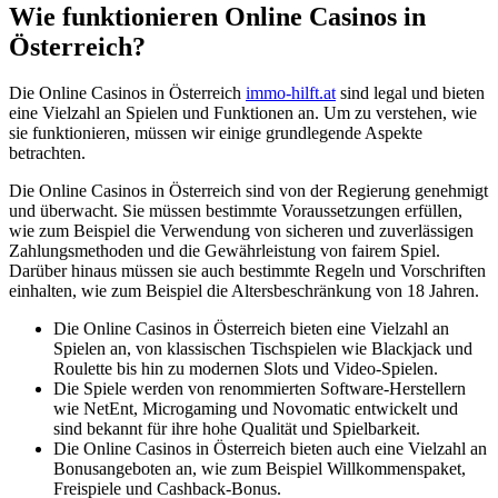
Wie funktionieren Online Casinos in
Österreich?
Die Online Casinos in Österreich
immo-hilft.at
sind legal und bieten
eine Vielzahl an Spielen und Funktionen an. Um zu verstehen, wie
sie funktionieren, müssen wir einige grundlegende Aspekte
betrachten.
Die Online Casinos in Österreich sind von der Regierung genehmigt
und überwacht. Sie müssen bestimmte Voraussetzungen erfüllen,
wie zum Beispiel die Verwendung von sicheren und zuverlässigen
Zahlungsmethoden und die Gewährleistung von fairem Spiel.
Darüber hinaus müssen sie auch bestimmte Regeln und Vorschriften
einhalten, wie zum Beispiel die Altersbeschränkung von 18 Jahren.
Die Online Casinos in Österreich bieten eine Vielzahl an
Spielen an, von klassischen Tischspielen wie Blackjack und
Roulette bis hin zu modernen Slots und Video-Spielen.
Die Spiele werden von renommierten Software-Herstellern
wie NetEnt, Microgaming und Novomatic entwickelt und
sind bekannt für ihre hohe Qualität und Spielbarkeit.
Die Online Casinos in Österreich bieten auch eine Vielzahl an
Bonusangeboten an, wie zum Beispiel Willkommenspaket,
Freispiele und Cashback-Bonus.