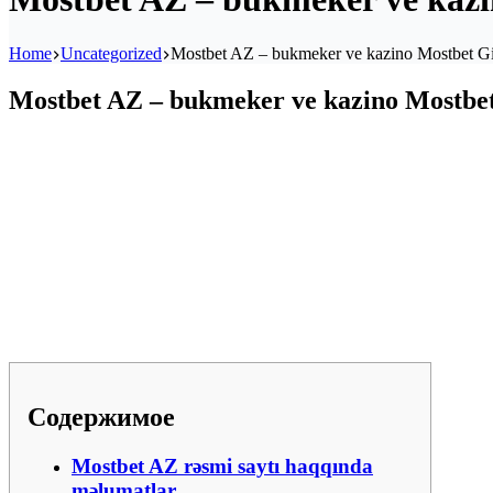
Home
Uncategorized
Mostbet AZ – bukmeker ve kazino Mostbet Gir
Mostbet AZ – bukmeker ve kazino Mostbet 
Содержимое
Mostbet AZ rəsmi saytı haqqında
məlumatlar