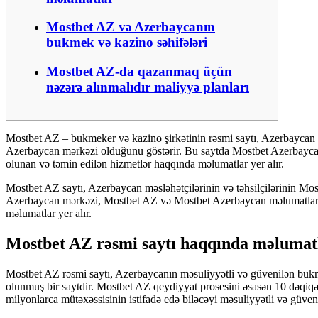
Mostbet AZ və Azerbaycanın
bukmek və kazino səhifələri
Mostbet AZ-da qazanmaq üçün
nəzərə alınmalıdır maliyyə planları
Mostbet AZ – bukmeker və kazino şirkətinin rəsmi saytı, Azerbaycan mə
Azerbaycan mərkəzi olduğunu göstərir. Bu saytda Mostbet Azerbaycan
olunan və təmin edilən hizmetlər haqqında məlumatlar yer alır.
Mostbet AZ saytı, Azerbaycan məsləhətçilərinin və təhsilçilərinin Mo
Azerbaycan mərkəzi, Mostbet AZ və Mostbet Azerbaycan məlumatları, 
məlumatlar yer alır.
Mostbet AZ rəsmi saytı haqqında məlumat
Mostbet AZ rəsmi saytı, Azerbaycanın məsuliyyətli və güvenilən bukme
olunmuş bir saytdir. Mostbet AZ qeydiyyat prosesini əsasən 10 dəqiq
milyonlarca mütəxəssisinin istifadə edə biləcəyi məsuliyyətli və güven