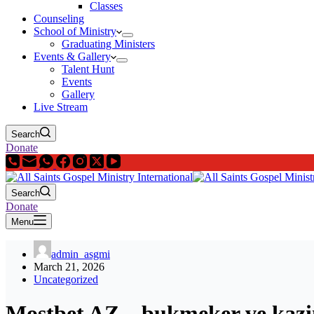
Classes
Counseling
School of Ministry
Graduating Ministers
Events & Gallery
Talent Hunt
Events
Gallery
Live Stream
Search
Donate
Search
Donate
Menu
admin_asgmi
March 21, 2026
Uncategorized
Mostbet AZ – bukmeker ve kazin