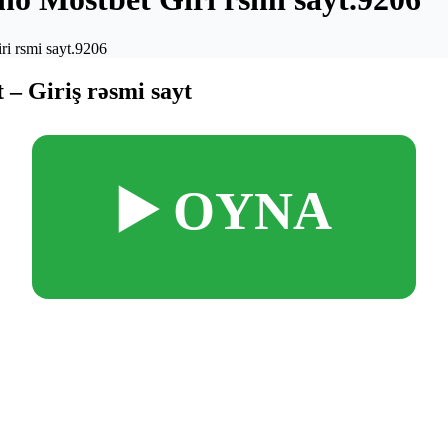
i rsmi sayt.9206
– Giriş rəsmi sayt
▶️ OYNA