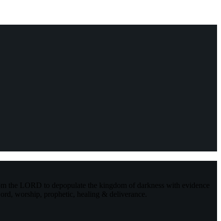
rom the LORD to depopulate the kingdom of darkness with evidence
ord, worship, prophetic, healing & deliverance.