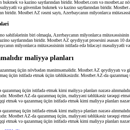
n bukmek və kazino saytlarından biridir. Mostbet.com və mostbet.az növ
suliyyətli və güvenilən bukmek və kazino saytlarından biridir. Mostbet
 biridir. Mostbet AZ rəsmi saytı, Azerbaycanın milyonlarca mütəxəssisin
ləri
səhifələrinin biri olmaqla, Azerbaycanın milyonlarca mütəxəssisinin is
zino saytlarından biridir. Mostbet AZ qeydiyyat prosesini əsasən 10 d
ycanın milyonlarca mütəxəssisinin istifadə edə biləcəyi məsuliyyətli və
malıdır maliyyə planları
ə qazanmaq üçün növbədən mənimsəməlidir. Mostbet AZ qeydiyyatı və gi
maq üçün istifadə etmək üçün təhlükəsizdir. Mostbet AZ-da qazanmaq ü
 qazanmaq üçün istifadə etmək kimi maliyyə planları nəzərə alınmalıd
lıdır. Mostbet AZ-da qazanmaq üçün, maliyyəni təhlükəsiz tərəqqi etmə
qi etmək və qazanmaq üçün istifadə etmək kimi maliyyə planları nəzərə
 qazanmaq üçün istifadə etmək kimi maliyyə planları nəzərə alınmalıd
lıdır. Mostbet AZ-da qazanmaq üçün, maliyyəni təhlükəsiz tərəqqi etmə
qi etmək və qazanmaq üçün istifadə etmək kimi maliyyə planları nəzərə