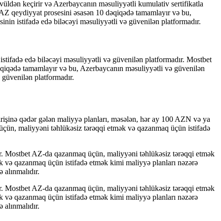
üldən keçirir və Azerbaycanın məsuliyyətli kumulativ sertifikatla
 AZ qeydiyyat prosesini əsasən 10 dəqiqədə tamamlayır və bu,
in istifadə edə biləcəyi məsuliyyətli və güvenilən platformadır.
tifadə edə biləcəyi məsuliyyətli və güvenilən platformadır. Mostbet
əqiqədə tamamlayır və bu, Azerbaycanın məsuliyyətli və güvenilən
 güvenilən platformadır.
rişinə qədər gələn maliyyə planları, məsələn, hər ay 100 AZN və ya
çün, maliyyəni təhlükəsiz tərəqqi etmək və qazanmaq üçün istifadə
ır. Mostbet AZ-da qazanmaq üçün, maliyyəni təhlükəsiz tərəqqi etmək
k və qazanmaq üçün istifadə etmək kimi maliyyə planları nəzərə
 alınmalıdır.
ır. Mostbet AZ-da qazanmaq üçün, maliyyəni təhlükəsiz tərəqqi etmək
k və qazanmaq üçün istifadə etmək kimi maliyyə planları nəzərə
 alınmalıdır.