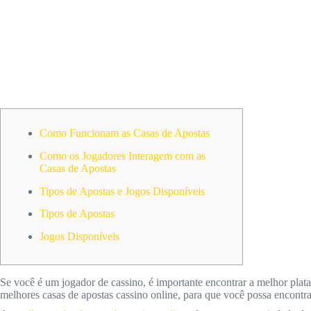
Como Funcionam as Casas de Apostas
Como os Jogadores Interagem com as
Casas de Apostas
Tipos de Apostas e Jogos Disponíveis
Tipos de Apostas
Jogos Disponíveis
Se você é um jogador de cassino, é importante encontrar a melhor plata
melhores casas de apostas cassino online, para que você possa encontra