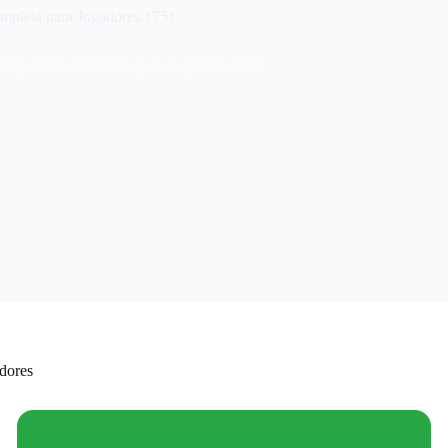
mpleta para Jogadores.1751
Experincia Completa para Jogadores.1751
dores