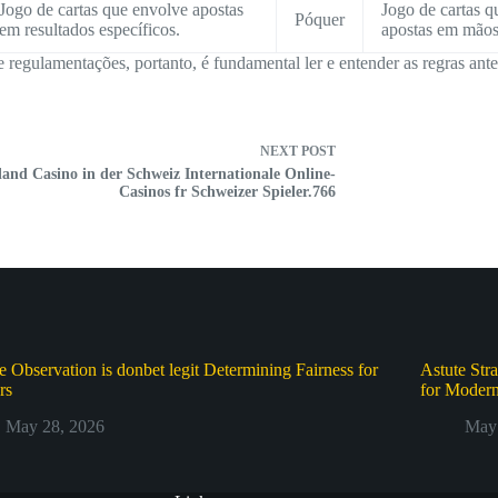
Jogo de cartas que envolve apostas
Jogo de cartas q
Póquer
em resultados específicos.
apostas em mãos 
 regulamentações, portanto, é fundamental ler e entender as regras ante
NEXT
POST
land Casino in der Schweiz Internationale Online-
Casinos fr Schweizer Spieler.766
e Observation is donbet legit Determining Fairness for
Astute Str
rs
for Modern
May 28, 2026
May