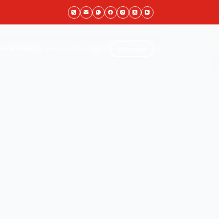
Donate
ol of Ministry
Events & Gallery
Live Stream