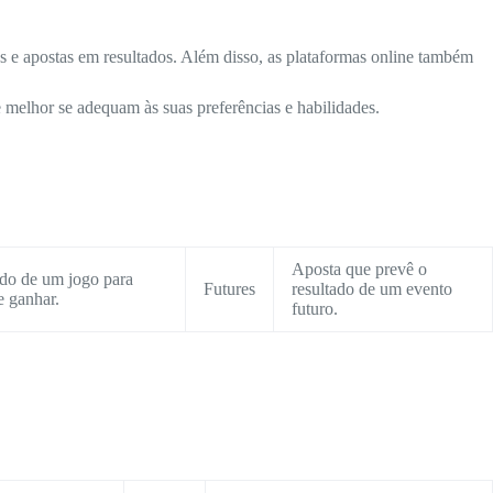
os e apostas em resultados. Além disso, as plataformas online também
 melhor se adequam às suas preferências e habilidades.
Aposta que prevê o
ado de um jogo para
Futures
resultado de um evento
e ganhar.
futuro.