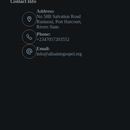
Contact Info
Address:
No 58B Salvation Road
Rumuosi, Port Harcourt,
Rivers State.
Phone:
+2347057203552
Email:
info@allsaintsgospel.org