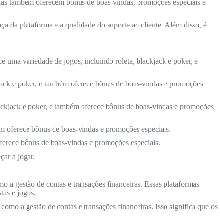
 elas também oferecem bônus de boas-vindas, promoções especiais e
ça da plataforma e a qualidade do suporte ao cliente. Além disso, é
e uma variedade de jogos, incluindo roleta, blackjack e poker, e
ckjack e poker, e também oferece bônus de boas-vindas e promoções
blackjack e poker, e também oferece bônus de boas-vindas e promoções
ém oferece bônus de boas-vindas e promoções especiais.
oferece bônus de boas-vindas e promoções especiais.
çar a jogar.
 a gestão de contas e transações financeiras. Essas plataformas
tas e jogos.
mo a gestão de contas e transações financeiras. Isso significa que os