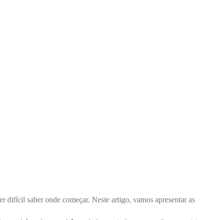
r difícil saber onde começar. Neste artigo, vamos apresentar as