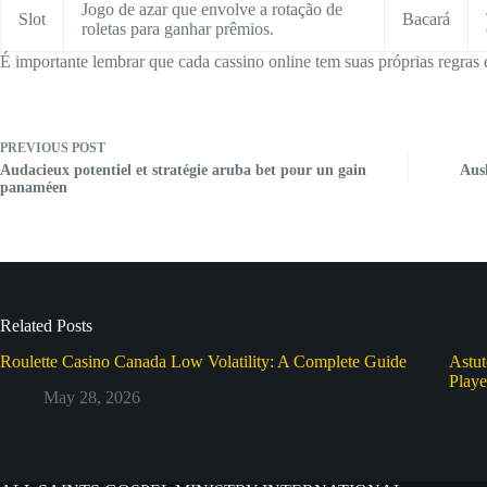
Jogo de azar que envolve a rotação de
Slot
Bacará
roletas para ganhar prêmios.
É importante lembrar que cada cassino online tem suas próprias regras e
PREVIOUS
POST
Audacieux potentiel et stratégie aruba bet pour un gain
Aus
panaméen
Related Posts
Roulette Casino Canada Low Volatility: A Complete Guide
Astut
Playe
May 28, 2026