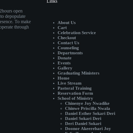
Links
72hours open
 to depopulate
presence. To make
About Us
operate through
Cart
Celebration Service
Checkout
Contact Us
Counseling
Departments
Donate
Events
Gallery
Graduating Ministers
Home
Live Stream
Pastoral Training
Reservation Form
School of Ministry
Chinenye Joy Nwadike
Chinwe Priscilla Nwala
Daniel Esther Sokari Deri
Daniel Sokari Deri
Deri Daniel Sokari
Doonor Akeerebari Joy