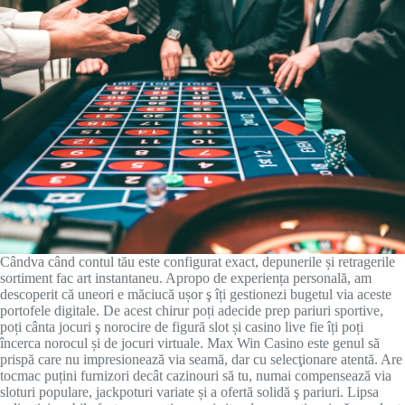
Cândva când contul tău este configurat exact, depunerile și retragerile
sortiment fac art instantaneu. Apropo de experiența personală, am
descoperit că uneori e măciucă ușor ş îți gestionezi bugetul via aceste
portofele digitale. De acest chirur poți adecide prep pariuri sportive,
poți cânta jocuri ş norocire de figură slot și casino live fie îți poți
încerca norocul și de jocuri virtuale. Max Win Casino este genul să
prispă care nu impresionează via seamă, dar cu selecţionare atentă. Are
tocmac puțini furnizori decât cazinouri să tu, numai compensează via
sloturi populare, jackpoturi variate și a ofertă solidă ş pariuri. Lipsa