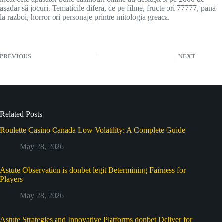
aşadar să jocuri. Tematicile difera, de pe filme, fructe ori 77777, pana
la razboi, horror ori personaje printre mitologia greaca.
PREVIOUS
NEXT
Related Posts
Roulette Casino Canada Low Volatility: A Complete Guide
May 28, 2026
Astute Observation is donbet legit Determining Fairness for
Players
May 28, 2026
Astute Strategies and Innovative Platforms donbet Deliver for