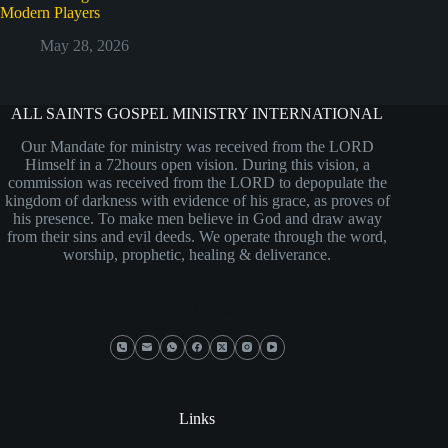
Modern Players
May 28, 2026
ALL SAINTS GOSPEL MINISTRY INTERNATIONAL
Our Mandate for ministry was received from the LORD
Himself in a 72hours open vision. During this vision, a
commission was received from the LORD to depopulate the
kingdom of darkness with evidence of his grace, as proves of
his presence. To make men believe in God and draw away
from their sins and evil deeds. We operate through the word,
worship, prophetic, healing & deliverance.
Social Icons
Links