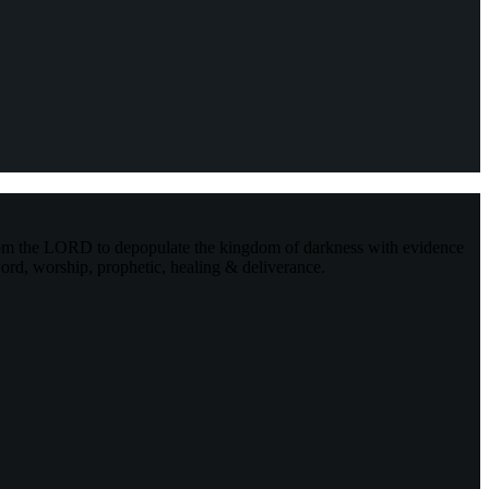
rom the LORD to depopulate the kingdom of darkness with evidence
ord, worship, prophetic, healing & deliverance.