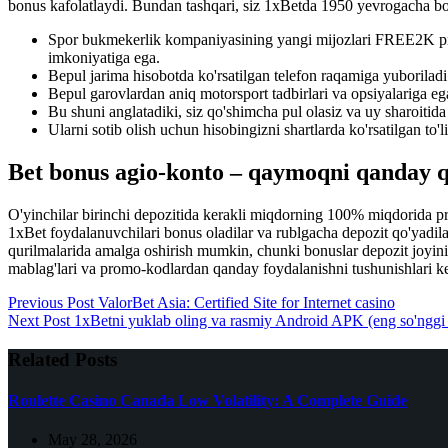
bonus kafolatlaydi. Bundan tashqari, siz 1xBetda 1950 yevrogacha bo'
Spor bukmekerlik kompaniyasining yangi mijozlari FREE2K promo
imkoniyatiga ega.
Bepul jarima hisobotda ko'rsatilgan telefon raqamiga yuboriladi
Bepul garovlardan aniq motorsport tadbirlari va opsiyalariga e
Bu shuni anglatadiki, siz qo'shimcha pul olasiz va uy sharoitida 
Ularni sotib olish uchun hisobingizni shartlarda ko'rsatilgan to'l
Bet bonus agio-konto – qaymoqni qanday qi
O'yinchilar birinchi depozitida kerakli miqdorning 100% miqdorida pr
1xBet foydalanuvchilari bonus oladilar va rublgacha depozit qo'yadila
qurilmalarida amalga oshirish mumkin, chunki bonuslar depozit joyini 
mablag'lari va promo-kodlardan qanday foydalanishni tushunishlari k
Previous
Post
ValorBet Asia: Certified Site for Internet casino
Next
Post
1xBetni yuklab oling va rasmiy Android APK (eng so'nggi v
Related Posts
Roulette Casino Canada Low Volatility: A Complete Guide
May 28, 2026