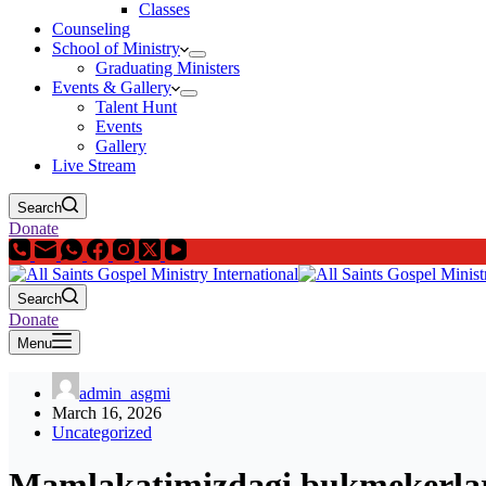
Classes
Counseling
School of Ministry
Graduating Ministers
Events & Gallery
Talent Hunt
Events
Gallery
Live Stream
Search
Donate
Search
Donate
Menu
admin_asgmi
March 16, 2026
Uncategorized
Mamlakatimizdagi bukmekerlard