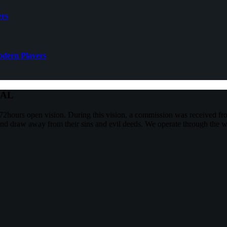
ers
Modern Players
NAL
2hours open vision. During this vision, a commission was received f
and draw away from their sins and evil deeds. We operate through the w