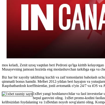
mos keladi, Zenit uzoq vaqtdan beri Pedroni qo'lga kiritib kelayotga
Musayevning jamoasi hozirda eng moslashuvchan tarkibga ega va chemp
Biz har bir xayoliy taklifning kuchli va zaif tomonlarini baholash u
qimmatli bonus hamdir. Melbet 2012-yildan beri hayajon va yutuqlarning 
Raqobatbardosh koeffitsientlar, jonli avtomatik o'yin 24/7 va iOS va A
1xBet yangi boshlanuvchilar va faol investorlar 
bepul garovini oling. 1xBet promo-kodini faollash
kelibsizidan foydalaning va 1xBetdan noyob sovg'alarni oling. Kompa