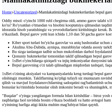
Home
Uncategorized
Mamlakatimizdagi bukmekerlardan bepul garo
Oddiy misol: o'yinchi 1000 rubl chegirma oldi, ammo garov talabi x10.
ko'ra? Ro'yxatdan o'tmasdan va hisobni kooptatsiya qilmasdan taqdim 
idorasida hisob yaratishingiz va yevrodollarlarni kiritishingiz kerak
o'tkaziladi. Bepul garov yetti kun ichida 1,10 dan 50 gacha garov koef
Kiber sport turlari bo'yicha garovlar va aniq bashoratlar uchun 
Akulina Abu-Dabida, ayniqsa, murabbiylar odatda asosiy tarkibg
Bu sizga tanlangan tadbir uchun mukofotdan darhol foydalanish
Qonuniy bukmekerlar tomonidan taklif qilinadigan bepul garovla
1xBet o'yinchilarga qiziqarli va injiq imkoniyatlar dunyosini takl
Bepul garovning o'zi talab qilinadigan miqdordan tashqari, faqat 
1xBet o'zining aksiyalari va kampaniyalarida keng turdagi bepul garovla
olishingiz mumkin. Takliflarning ko'pligi tufayli siz muntazam ravis
qilish va mavjud foydalanuvchilarning sadoqatini rag'batlantirish uchun
bonuslar ko'rinishida bonuslar olish imkonini beradi va shuningdek, m
"Buqalar" o'yinga yangilangan formula bilan kirishdilar – biroz yosh 
raqiblariga faol ravishda bosim o'tkaza boshladi va hatto avtogol h
o'yinining harfiga atigi ikkita muhim mag'lubiyat bilan qaytdi.