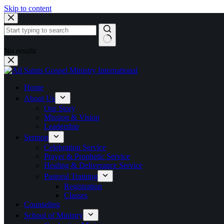
Skip to content
No results
Home
About Us
Our Story
Mission & Vision
Leadership
Sermon
Celebration Service
Prayer & Prophetic Service
Healing & Deliverance Service
Pastoral Training
Registration
Classes
Counseling
School of Ministry