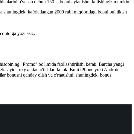
hinalarini o'ynash uchun 150 ta bepul aylanishni kutishingiz mumkin.
a shuningdek, kafolatlangan 2000 rubl miqdoridagi bepul pul tikish
-conto ga yozilasiz.
isobining "Promo" bo'limida faollashtirilishi kerak. Barcha yangi
veb-saytda ro'yxatdan o'tishlari kerak. Buni iPhone yoki Android
ilar bonusni qanday olish va o'rnatishni, shuningdek, bonus