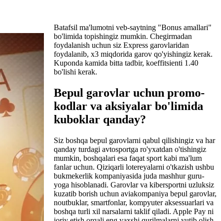
Batafsil ma'lumotni veb-saytning "Bonus amallari"
bo'limida topishingiz mumkin. Chegirmadan
foydalanish uchun siz Express garovlaridan
foydalanib, x3 miqdorida garov qo'yishingiz kerak.
Kuponda kamida bitta tadbir, koeffitsienti 1.40
bo'lishi kerak.
Bepul garovlar uchun promo-
kodlar va aksiyalar bo'limida
kuboklar qanday?
Siz boshqa bepul garovlarni qabul qilishingiz va har
qanday turdagi avtosportga ro'yxatdan o'tishingiz
mumkin, boshqalari esa faqat sport kabi ma'lum
fanlar uchun. Qiziqarli lotereyalarni o'tkazish ushbu
bukmekerlik kompaniyasida juda mashhur guru-
yoga hisoblanadi. Garovlar va kibersportni uzluksiz
kuzatib borish uchun aviakompaniya bepul garovlar,
noutbuklar, smartfonlar, kompyuter aksessuarlari va
boshqa turli xil narsalarni taklif qiladi. Apple Pay ni
joriy etish orqali eng yaxshi qurilmalarni yutib olish