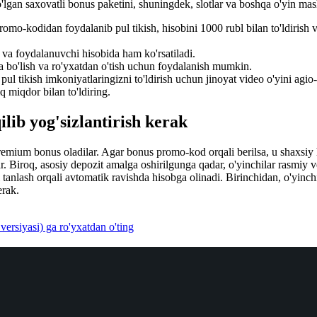
lgan saxovatli bonus paketini, shuningdek, slotlar va boshqa o'yin mas
-kodidan foydalanib pul tikish, hisobini 1000 rubl bilan to'ldirish v
 va foydalanuvchi hisobida ham ko'rsatiladi.
ga bo'lish va ro'yxatdan o'tish uchun foydalanish mumkin.
pul tikish imkoniyatlaringizni to'ldirish uchun jinoyat video o'yini agio
iq miqdor bilan to'ldiring.
lib yog'sizlantirish kerak
emium bonus oladilar. Agar bonus promo-kod orqali berilsa, u shaxsiy h
r. Biroq, asosiy depozit amalga oshirilgunga qadar, o'yinchilar rasmiy 
tanlash orqali avtomatik ravishda hisobga olinadi. Birinchidan, o'yinch
erak.
ersiyasi) ga ro'yxatdan o'ting