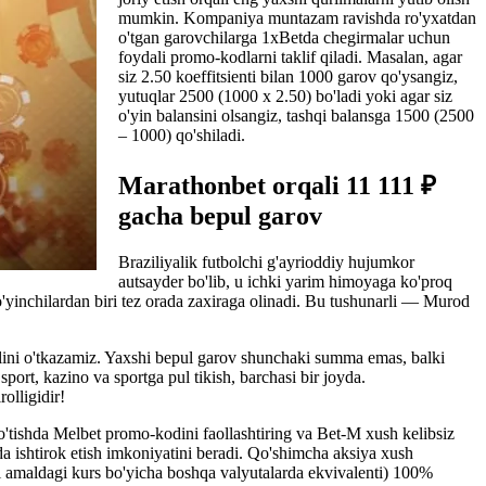
mumkin. Kompaniya muntazam ravishda ro'yxatdan
o'tgan garovchilarga 1xBetda chegirmalar uchun
foydali promo-kodlarni taklif qiladi. Masalan, agar
siz 2.50 koeffitsienti bilan 1000 garov qo'ysangiz,
yutuqlar 2500 (1000 x 2.50) bo'ladi yoki agar siz
o'yin balansini olsangiz, tashqi balansga 1500 (2500
– 1000) qo'shiladi.
Marathonbet orqali 11 111 ₽
gacha bepul garov
Braziliyalik futbolchi g'ayrioddiy hujumkor
autsayder bo'lib, u ichki yarim himoyaga ko'proq
'yinchilardan biri tez orada zaxiraga olinadi. Bu tushunarli — Murod
ilini o'tkazamiz. Yaxshi bepul garov shunchaki summa emas, balki
port, kazino va sportga pul tikish, barchasi bir joyda.
olligidir!
 o'tishda Melbet promo-kodini faollashtiring va Bet-M xush kelibsiz
rda ishtirok etish imkoniyatini beradi. Qo'shimcha aksiya xush
i amaldagi kurs bo'yicha boshqa valyutalarda ekvivalenti) 100%