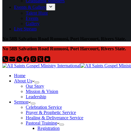
Graduating Ministers
Events & Gallery
Talent Hunt
Events
Gallery
Live Stream
No 58B Salvation Road Rumuosi, Port Harcourt, Rivers State.
No 58B Salvation Road Rumuosi, Port Harcourt, Rivers State.
Home
About Us
Our Story
Mission & Vision
Leadership
Sermon
Celebration Service
Prayer & Prophetic Service
Healing & Deliverance Service
Pastoral Training
Registration