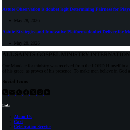
Astute Observation is donbet legit Determining Fairness for Play
May 28, 2026
Astute Strategies and Innovative Platforms donbet Deliver for 
May 28, 2026
ALL SAINTS GOSPEL MINISTRY INTERNATIO
Our Mandate for ministry was received from the LORD Himself in a 7
of his grace, as proves of his presence. To make men believe in God 
Social Icons
Links
About Us
Cart
Celebration Service