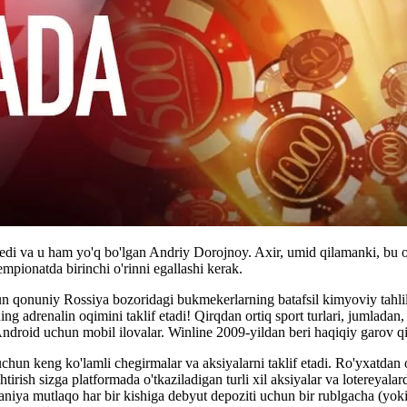
n edi va u ham yo'q bo'lgan Andriy Dorojnoy. Axir, umid qilamanki, bu o
ionatda birinchi o'rinni egallashi kerak.
chun qonuniy Rossiya bozoridagi bukmekerlarning batafsil kimyoviy tahl
adrenalin oqimini taklif etadi! Qirqdan ortiq sport turlari, jumladan, s
ndroid uchun mobil ilovalar. Winline 2009-yildan beri haqiqiy garov qir
uchun keng ko'lamli chegirmalar va aksiyalarni taklif etadi. Ro'yxatdan
tirish sizga platformada o'tkaziladigan turli xil aksiyalar va lotereyala
niya mutlaqo har bir kishiga debyut depoziti uchun bir rublgacha (yok