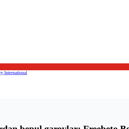
an bepul garovlar: Freebeto B