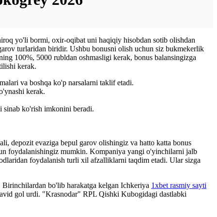
roq yo'li bormi, oxir-oqibat uni haqiqiy hisobdan sotib olishdan
rov turlaridan biridir.
Ushbu bonusni olish uchun siz bukmekerlik
orining 100%, 5000 rubldan oshmasligi kerak, bonus balansingizga
ilishi kerak.
alari va boshqa ko'p narsalarni taklif etadi.
o'ynashi kerak.
 sinab ko'rish imkonini beradi.
qali, depozit evaziga bepul garov olishingiz va hatto katta bonus
chun foydalanishingiz mumkin. Kompaniya yangi o'yinchilarni jalb
laridan foydalanish turli xil afzalliklarni taqdim etadi. Ular sizga
. Birinchilardan bo'lib harakatga kelgan Ichkeriya
1xbet rasmiy sayti
David gol urdi. "Krasnodar" RPL Qishki Kubogidagi dastlabki