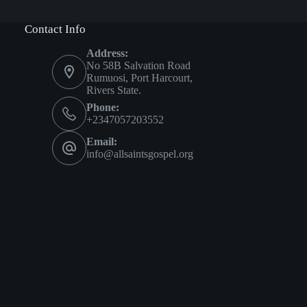
Contact Info
Address:
No 58B Salvation Road
Rumuosi, Port Harcourt,
Rivers State.
Phone:
+2347057203552
Email:
info@allsaintsgospel.org