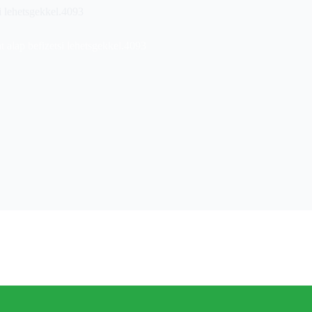
i lehetsgekkel.4093
 alap befizetsi lehetsgekkel.4093