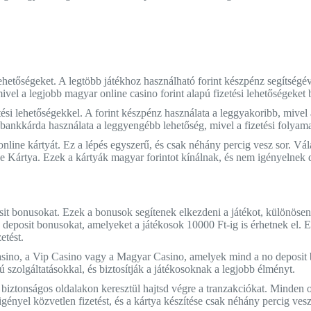
hetőségeket. A legtöbb játékhoz használható forint készpénz segítségével
mivel a legjobb magyar online casino forint alapú fizetési lehetőségeket b
si lehetőségekkel. A forint készpénz használata a leggyakoribb, mivel a
ne bankkárda használata a leggyengébb lehetőség, mivel a fizetési folya
online kártyát. Ez a lépés egyszerű, és csak néhány percig vesz sor. Vál
 Kártya. Ezek a kártyák magyar forintot kínálnak, és nem igényelnek 
sit bonusokat. Ezek a bonusok segítenek elkezdeni a játékot, különöse
eposit bonusokat, amelyeket a játékosok 10000 Ft-ig is érhetnek el. E
etést.
ino, a Vip Casino vagy a Magyar Casino, amelyek mind a no deposit bon
zolgáltatásokkal, és biztosítják a játékosoknak a legjobb élményt.
 biztonságos oldalakon keresztül hajtsd végre a tranzakciókat. Minden o
gényel közvetlen fizetést, és a kártya készítése csak néhány percig vesz