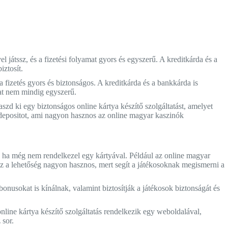
 játssz, és a fizetési folyamat gyors és egyszerű. A kreditkárda és a
iztosít.
 fizetés gyors és biztonságos. A kreditkárda és a bankkárda is
mat nem mindig egyszerű.
aszd ki egy biztonságos online kártya készítő szolgáltatást, amelyet
depositot, ami nagyon hasznos az online magyar kaszinók
n ha még nem rendelkezel egy kártyával. Például az online magyar
z a lehetőség nagyon hasznos, mert segít a játékosoknak megismerni a
usokat is kínálnak, valamint biztosítják a játékosok biztonságát és
nline kártya készítő szolgáltatás rendelkezik egy weboldalával,
 sor.