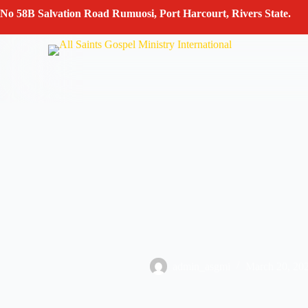
Skip
No 58B Salvation Road Rumuosi, Port Harcourt, Rivers State.
to
content
admin_asgmi
March 20, 20