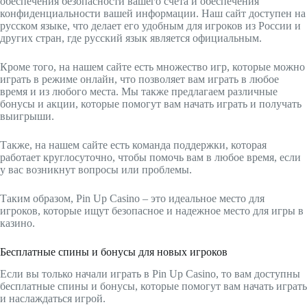
обеспечения безопасности вашего счета и обеспечения
конфиденциальности вашей информации. Наш сайт доступен на
русском языке, что делает его удобным для игроков из России и
других стран, где русский язык является официальным.
Кроме того, на нашем сайте есть множество игр, которые можно
играть в режиме онлайн, что позволяет вам играть в любое
время и из любого места. Мы также предлагаем различные
бонусы и акции, которые помогут вам начать играть и получать
выигрыши.
Также, на нашем сайте есть команда поддержки, которая
работает круглосуточно, чтобы помочь вам в любое время, если
у вас возникнут вопросы или проблемы.
Таким образом, Pin Up Casino – это идеальное место для
игроков, которые ищут безопасное и надежное место для игры в
казино.
Бесплатные спины и бонусы для новых игроков
Если вы только начали играть в Pin Up Casino, то вам доступны
бесплатные спины и бонусы, которые помогут вам начать играть
и наслаждаться игрой.