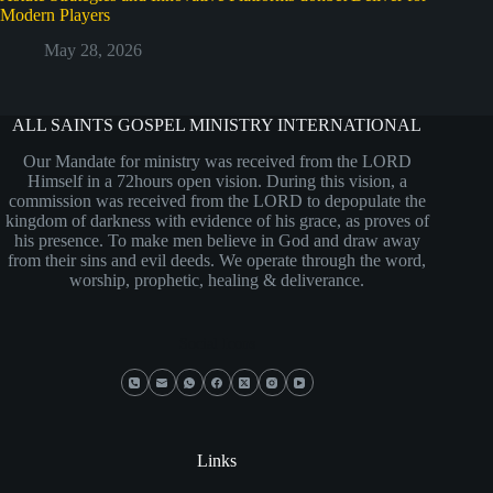
Modern Players
May 28, 2026
ALL SAINTS GOSPEL MINISTRY INTERNATIONAL
Our Mandate for ministry was received from the LORD
Himself in a 72hours open vision. During this vision, a
commission was received from the LORD to depopulate the
kingdom of darkness with evidence of his grace, as proves of
his presence. To make men believe in God and draw away
from their sins and evil deeds. We operate through the word,
worship, prophetic, healing & deliverance.
Social Icons
Links