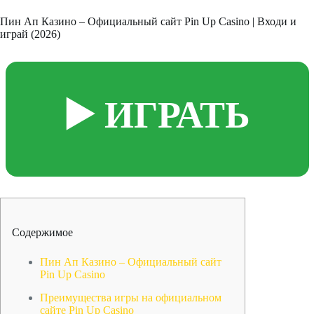
Пин Ап Казино – Официальный сайт Pin Up Casino | Входи и
играй (2026)
▶️ ИГРАТЬ
Содержимое
Пин Ап Казино – Официальный сайт
Pin Up Casino
Преимущества игры на официальном
сайте Pin Up Casino