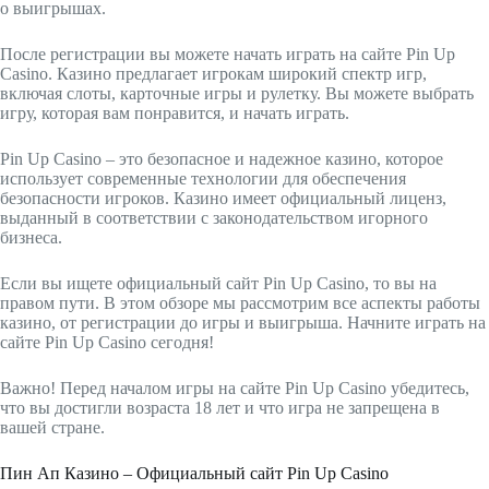
о выигрышах.
После регистрации вы можете начать играть на сайте Pin Up
Casino. Казино предлагает игрокам широкий спектр игр,
включая слоты, карточные игры и рулетку. Вы можете выбрать
игру, которая вам понравится, и начать играть.
Pin Up Casino – это безопасное и надежное казино, которое
использует современные технологии для обеспечения
безопасности игроков. Казино имеет официальный лиценз,
выданный в соответствии с законодательством игорного
бизнеса.
Если вы ищете официальный сайт Pin Up Casino, то вы на
правом пути. В этом обзоре мы рассмотрим все аспекты работы
казино, от регистрации до игры и выигрыша. Начните играть на
сайте Pin Up Casino сегодня!
Важно! Перед началом игры на сайте Pin Up Casino убедитесь,
что вы достигли возраста 18 лет и что игра не запрещена в
вашей стране.
Пин Ап Казино – Официальный сайт Pin Up Casino