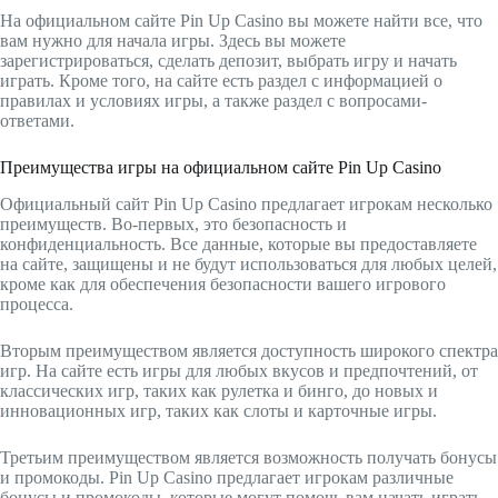
На официальном сайте Pin Up Casino вы можете найти все, что
вам нужно для начала игры. Здесь вы можете
зарегистрироваться, сделать депозит, выбрать игру и начать
играть. Кроме того, на сайте есть раздел с информацией о
правилах и условиях игры, а также раздел с вопросами-
ответами.
Преимущества игры на официальном сайте Pin Up Casino
Официальный сайт Pin Up Casino предлагает игрокам несколько
преимуществ. Во-первых, это безопасность и
конфиденциальность. Все данные, которые вы предоставляете
на сайте, защищены и не будут использоваться для любых целей,
кроме как для обеспечения безопасности вашего игрового
процесса.
Вторым преимуществом является доступность широкого спектра
игр. На сайте есть игры для любых вкусов и предпочтений, от
классических игр, таких как рулетка и бинго, до новых и
инновационных игр, таких как слоты и карточные игры.
Третьим преимуществом является возможность получать бонусы
и промокоды. Pin Up Casino предлагает игрокам различные
бонусы и промокоды, которые могут помочь вам начать играть