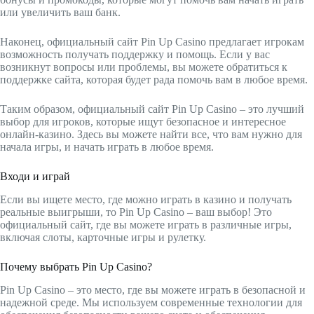
или увеличить ваш банк.
Наконец, официальный сайт Pin Up Casino предлагает игрокам
возможность получать поддержку и помощь. Если у вас
возникнут вопросы или проблемы, вы можете обратиться к
поддержке сайта, которая будет рада помочь вам в любое время.
Таким образом, официальный сайт Pin Up Casino – это лучший
выбор для игроков, которые ищут безопасное и интересное
онлайн-казино. Здесь вы можете найти все, что вам нужно для
начала игры, и начать играть в любое время.
Входи и играй
Если вы ищете место, где можно играть в казино и получать
реальные выигрыши, то Pin Up Casino – ваш выбор! Это
официальный сайт, где вы можете играть в различные игры,
включая слоты, карточные игры и рулетку.
Почему выбрать Pin Up Casino?
Pin Up Casino – это место, где вы можете играть в безопасной и
надежной среде. Мы используем современные технологии для