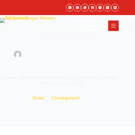
Skip
to
content
Donate
admin_asgmi
May 24, 2026
Uncategorized
Казино Официальный сайт Pin Up Casino играть онлайн
– Вход Зеркало.13244
Home
Uncategorized
Казино Официальный сайт Pin Up Casino играть онлайн
– Вход Зеркало.13244