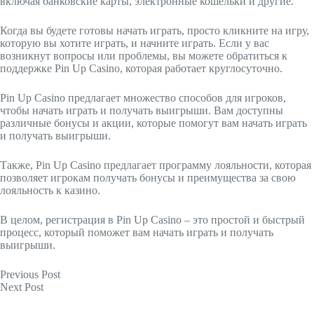
включая банковские карты, электронные кошельки и другие.
Когда вы будете готовы начать играть, просто кликните на игру,
которую вы хотите играть, и начните играть. Если у вас
возникнут вопросы или проблемы, вы можете обратиться к
поддержке Pin Up Casino, которая работает круглосуточно.
Pin Up Casino предлагает множество способов для игроков,
чтобы начать играть и получать выигрыши. Вам доступны
различные бонусы и акции, которые помогут вам начать играть
и получать выигрыши.
Также, Pin Up Casino предлагает программу лояльности, которая
позволяет игрокам получать бонусы и преимущества за свою
лояльность к казино.
В целом, регистрация в Pin Up Casino – это простой и быстрый
процесс, который поможет вам начать играть и получать
выигрыши.
Previous
Post
Next
Post