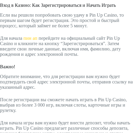
Вход в Казино: Как Зарегистрироваться и Начать Играть
Если вы решили попробовать свою удачу в Pin Up Casino, то
первым шагом будет регистрация. Это простой и быстрый
процесс, который займет не более 5 минут.
Для начала
пин ап
перейдите на официальный сайт Pin Up
Casino и кликните на кнопку “Зарегистрироваться”. Затем
введите свои личные данные, включая имя, фамилию, дату
рождения и адрес электронной почты.
Важно!
Обратите внимание, что для регистрации вам нужно будет
подтвердить свой адрес электронной почты, отправив ссылку на
указанный адрес.
После регистрации вы сможете начать играть в Pin Up Casino,
выбрав из более 3 000 игр, включая слоты, карточные игры и
рулетку.
Для начала игры вам нужно будет внести депозит, чтобы начать
играть. Pin Up Casino предлагает различные способы депозита,