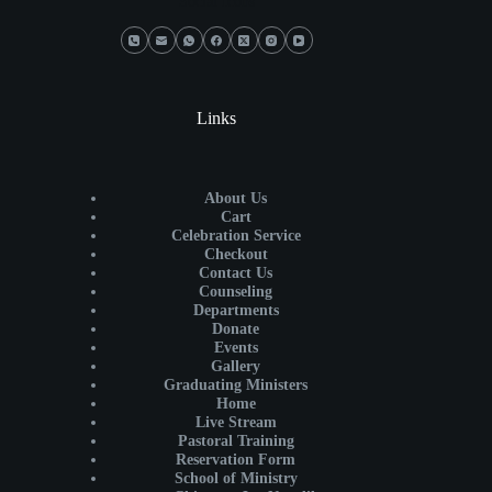
Social Icons
Links
About Us
Cart
Celebration Service
Checkout
Contact Us
Counseling
Departments
Donate
Events
Gallery
Graduating Ministers
Home
Live Stream
Pastoral Training
Reservation Form
School of Ministry