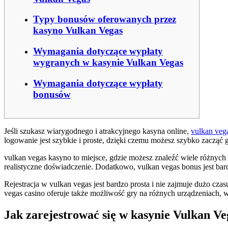
Typy bonusów oferowanych przez
kasyno Vulkan Vegas
Wymagania dotyczące wypłaty
wygranych w kasynie Vulkan Vegas
Wymagania dotyczące wypłaty
bonusów
Jeśli szukasz wiarygodnego i atrakcyjnego kasyna online,
vulkan veg
logowanie jest szybkie i proste, dzięki czemu możesz szybko zacząć g
vulkan vegas kasyno to miejsce, gdzie możesz znaleźć wiele różnych g
realistyczne doświadczenie. Dodatkowo, vulkan vegas bonus jest ba
Rejestracja w vulkan vegas jest bardzo prosta i nie zajmuje dużo cza
vegas casino oferuje także możliwość gry na różnych urządzeniach, 
Jak zarejestrować się w kasynie Vulkan Ve