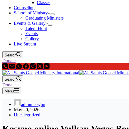
Classes
Counseling
School of Ministry
Graduating Ministers
Events & Gallery
Talent Hunt
Events
Gallery
Live Stream
Search
Donate
Search
Donate
Menu
admin_asgmi
May 20, 2026
Uncategorized
Kasyno online Vulkan Vegas Bonu