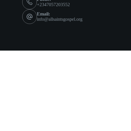
+2347057203552
Email:
info@allsaintsgospel.org