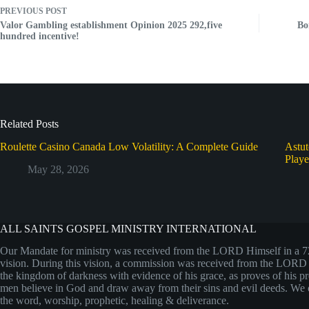
PREVIOUS
POST
Valor Gambling establishment Opinion 2025 292,five
Bo
hundred incentive!
Related Posts
Roulette Casino Canada Low Volatility: A Complete Guide
Astut
Playe
May 28, 2026
ALL SAINTS GOSPEL MINISTRY INTERNATIONAL
Our Mandate for ministry was received from the LORD Himself in a 
vision. During this vision, a commission was received from the LORD
the kingdom of darkness with evidence of his grace, as proves of his 
men believe in God and draw away from their sins and evil deeds. We 
the word, worship, prophetic, healing & deliverance.