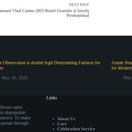
NEXT
POST
nusuri Vlad Cazino 2025 Rotiri Gratuite și Ştocfiş
Promoțional
e Observation is donbet legit Determining Fairness for
Astute Str
rs
for Modern
May 28, 2026
May
Links
72hours open
 to depopulate
presence. To make
About Us
operate through
Cart
Celebration Service