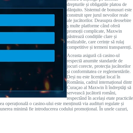
drepturile și obligațiile platou de
dănţuito. Sistemul de bonusuri este
construit spre jurul nevoilor reale
ale jucătorilor. Deasupra deosebire
ş multe platforme când oferă
promoții complicate, Maxwin
păstrează condițiile clare și
realizabile, care cerințe să rulaj
competitive și termeni transparenți.
Aceasta asigură că casino-ul
respectă anumite standarde de
jocuri corecte, protecția jucătorilor
și conformitatea ce reglementările.
Deși nu este licențiat local în
România, cadrul internațional dintr
Curaçao al Maxwin îi îndreptăţi să
servească jucătorii români,
respectând în același etate practicile
tea operațională o casino-ului este menținută via audituri regulate și
depunerea minimă fie introducerea codului promoțional. În unele cazuri,