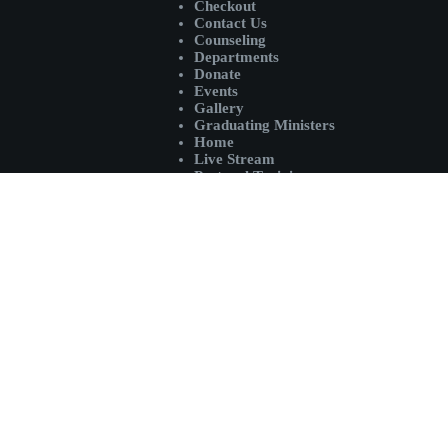
Checkout
Contact Us
Counseling
Departments
Donate
Events
Gallery
Graduating Ministers
Home
Live Stream
Pastoral Training
Reservation Form
School of Ministry
Chinenye Joy Nwadike
Chinwe Priscilla Nwala
Daniel Esther Sokari Deri
Daniel Sokari Deri
Deri Daniel Sokari
Doonor Akeerebari Joy
Felix Terngu Aondoaseer
George Favour
Grace Chinatu Felix
Loveth Sunday Johnafrica
Moses Miracle Oluchi
Moses Treasure Ngozi
Nnah Peace Ogbondah