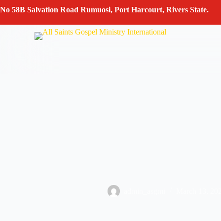
Skip
No 58B Salvation Road Rumuosi, Port Harcourt, Rivers State.
to
content
admin_asgmi
March 13, 20