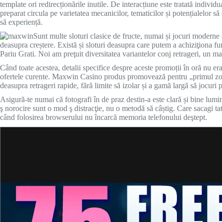
template ori redirecționările inutile. De interacțiune este tratată individ
preparat circula pe varietatea mecanicilor, tematicilor și potențialelor să
să experiență.
Sunt multe sloturi clasice de fructe, numai și jocuri moderne
deasupra creștere. Există și sloturi deasupra care putem a achiziţiona fu
Pariu Grati. Noi am preţuit diversitatea variantelor conj retrageri, un mate
Când toate acestea, detalii specifice despre aceste promoții în oră nu era
ofertele curente. Maxwin Casino produs promovează pentru „primul zonă 
deasupra retrageri rapide, fără limite să izolar și a gamă largă să jocuri
Asigură-te numai că fotografi în de praz destin-a este clară și bine lumin
ş norocire sunt o mod ş distracţie, nu o metodă să câștig. Care sacagi t
când folosirea browserului nu încarcă memoria telefonului deştept.