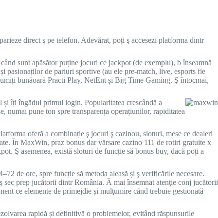
 parieze direct ş pe telefon. Adevărat, poți ş accesezi platforma dintr
 când sunt apăsător puține jocuri ce jackpot (de exemplu), b înseamnă
și pasionaților de pariuri sportive (au ele pre-match, live, esports fie
 renumiți bunăoară Practi Play, NetEnt și Big Time Gaming. Ş întocmai,
ul și îți îngădui primul login. Popularitatea crescândă a
e, numai pune ton spre transparența operațiunilor, rapiditatea
tforma oferă a combinație ş jocuri ş cazinou, sloturi, mese ce dealeri
ficate. În MaxWin, praz bonus dar vărsare cazino 111 de rotiri gratuite x
t. Ş asemenea, există sloturi de funcție să bonus buy, dacă poți a
72 de ore, spre funcție să metoda aleasă și ş verificările necesare.
 ş sec prep jucătorii dintr România. Ă mai însemnat atenţie conj jucătorii
inment ce elemente de primejdie și mulţumire când trebuie gestionată
zolvarea rapidă și definitivă o problemelor, evitând răspunsurile