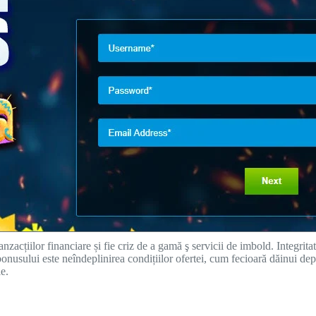
nzacțiilor financiare și fie criz de a gamă ş servicii de imbold. Integrita
a bonusului este neîndeplinirea condițiilor ofertei, cum fecioară dăinui 
e.