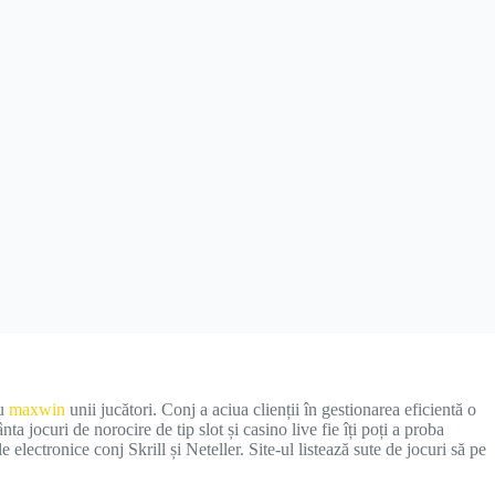
ru
maxwin
unii jucători.
Conj a aciua clienții în gestionarea eficientă o
 jocuri de norocire de tip slot și casino live fie îți poți a proba
ectronice conj Skrill și Neteller. Site-ul listează sute de jocuri să pe