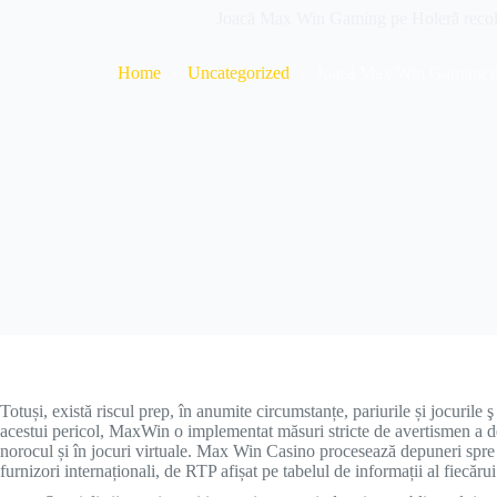
Joacă Max Win Gaming pe Holeră recol
Home
Uncategorized
Joacă Max Win Gaming pe
Totuși, există riscul prep, în anumite circumstanțe, pariurile și jocurile
acestui pericol, MaxWin o implementat măsuri stricte de avertismen a depen
norocul și în jocuri virtuale. Max Win Casino procesează depuneri spre R
furnizori internaționali, de RTP afișat pe tabelul de informații al fiecărui 