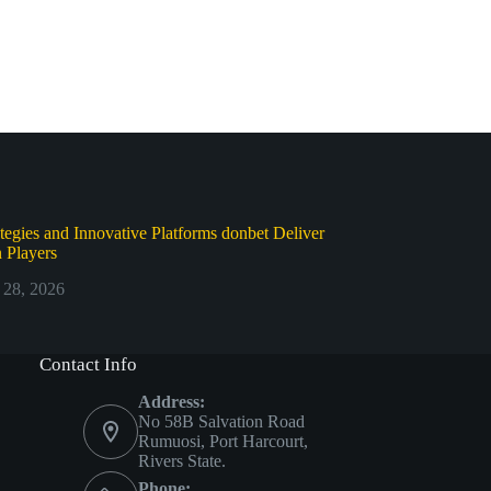
ategies and Innovative Platforms donbet Deliver
 Players
 28, 2026
Contact Info
Address:
No 58B Salvation Road
Rumuosi, Port Harcourt,
Rivers State.
Phone: