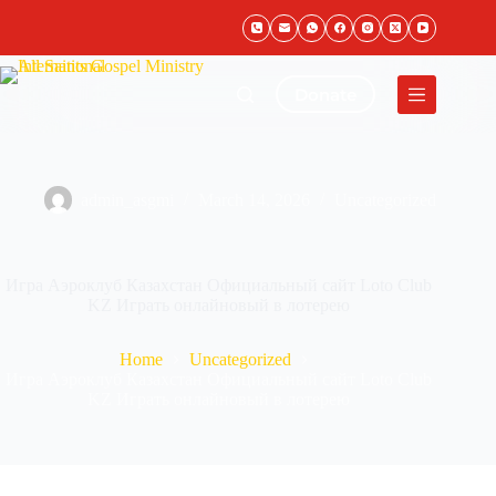
Skip
to
content
Donate
admin_asgmi
March 14, 2026
Uncategorized
Игра Аэроклуб Казахстан Официальный сайт Loto Club
KZ Играть онлайновый в лотерею
Home
Uncategorized
Игра Аэроклуб Казахстан Официальный сайт Loto Club
KZ Играть онлайновый в лотерею