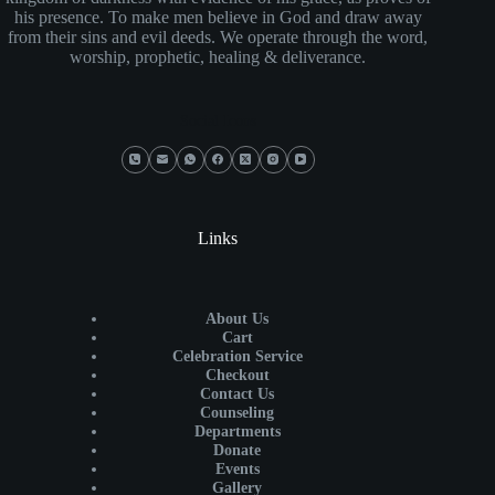
his presence. To make men believe in God and draw away
from their sins and evil deeds. We operate through the word,
worship, prophetic, healing & deliverance.
Social Icons
Links
About Us
Cart
Celebration Service
Checkout
Contact Us
Counseling
Departments
Donate
Events
Gallery