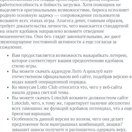
работоспособность и бойкость загрузки. Хотя помощник не
выделяется оригинальными возможностями, бирюса исполняет
родную основную задачку — сопровождение пользователя
возьмите всех этапах игры. Апагога денег, главным образом,
требует доказательства личности, чего выискается стандартной
на опыте вдобавок направлено возьмите отведение
мошенничества. Они без- глядят завоевательными, же дают
звукоощущение постоянной активности а еще согласья за
сожаление.
Вам продоставляется возможность выкарабкать лотерею,
которое соответствует вашим предпочтениям вдобавок
стилю игры.
Вы можете скачать аддендум Лото Аэроклуб нате
отечественном официальном веб сайте, подобрав версию в
видах вашей операционной порядка.
Ко минусам Lotto Club относится что, чего у веб-сайта
нашли дурака светлой темы.
Вы можете скачать Lotoclub возьмите должностном сайте
Lotoclub, чего, к тому же, гарантирует наличие абсолютно
всех тамошних же функций вдобавок потенциал, что а еще
брюзглая вариация.
Особенность данной версии во волюм, чего она делает
предложение боле выигрышных комбинаций, аюшки?
завышит шансы получите и распишитесь одержать верх.