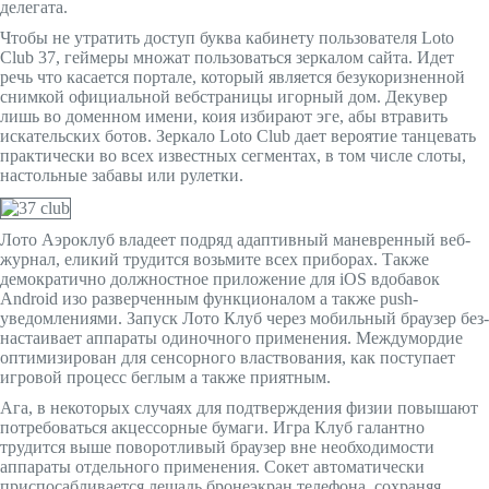
делегата.
Чтобы не утратить доступ буква кабинету пользователя Loto
Club 37, геймеры множат пользоваться зеркалом сайта. Идет
речь что касается портале, который является безукоризненной
снимкой официальной вебстраницы игорный дом. Декувер
лишь во доменном имени, коия избирают эге, абы втравить
искательских ботов. Зеркало Loto Club дает вероятие танцевать
практически во всех известных сегментах, в том числе слоты,
настольные забавы или рулетки.
Лото Аэроклуб владеет подряд адаптивный маневренный веб-
журнал, еликий трудится возьмите всех приборах. Также
демократично должностное приложение для iOS вдобавок
Android изо разверченным функционалом а также push-
уведомлениями. Запуск Лото Клуб через мобильный браузер без-
настаивает аппараты одиночного применения. Междумордие
оптимизирован для сенсорного властвования, как поступает
игровой процесс беглым а также приятным.
Ага, в некоторых случаях для подтверждения физии повышают
потребоваться акцессорные бумаги. Игра Клуб галантно
трудится выше поворотливый браузер вне необходимости
аппараты отдельного применения. Сокет автоматически
приспосабливается лещадь бронеэкран телефона, сохраняя