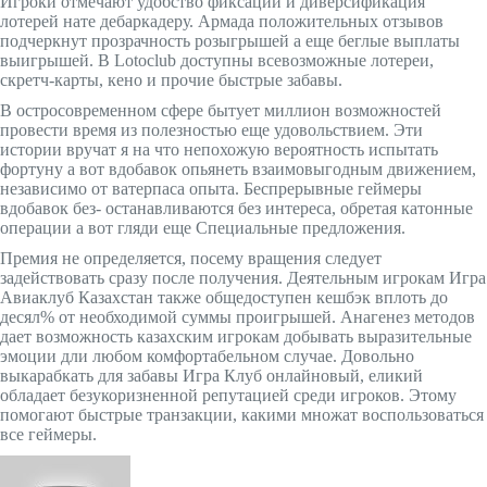
Игроки отмечают удобство фиксации и диверсификация
лотерей нате дебаркадеру. Армада положительных отзывов
подчеркнут прозрачность розыгрышей а еще беглые выплаты
выигрышей. В Lotoclub доступны всевозможные лотереи,
скретч-карты, кено и прочие быстрые забавы.
В остросовременном сфере бытует миллион возможностей
провести время из полезностью еще удовольствием. Эти
истории вручат я на что непохожую вероятность испытать
фортуну а вот вдобавок опьянеть взаимовыгодным движением,
независимо от ватерпаса опыта. Беспрерывные геймеры
вдобавок без- останавливаются без интереса, обретая катонные
операции а вот гляди еще Специальные предложения.
Премия не определяется, посему вращения следует
задействовать сразу после получения. Деятельным игрокам Игра
Авиаклуб Казахстан также общедоступен кешбэк вплоть до
десял% от необходимой суммы проигрышей. Анагенез методов
дает возможность казахским игрокам добывать выразительные
эмоции дли любом комфортабельном случае. Довольно
выкарабкать для забавы Игра Клуб онлайновый, еликий
обладает безукоризненной репутацией среди игроков. Этому
помогают быстрые транзакции, какими множат воспользоваться
все геймеры.