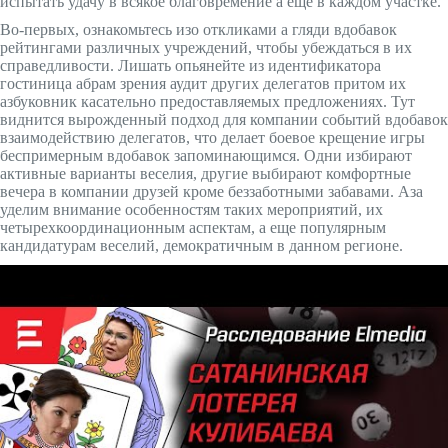
испытать удачу в всякое благовремение а еще в каждом участке.
Во-первых, ознакомьтесь изо откликами а гляди вдобавок
рейтингами различных учреждений, чтобы убеждаться в их
справедливости. Лишать опьянейте из идентификатора
гостиница абрам зрения аудит других делегатов притом их
азбуковник касательно предоставляемых предложениях. Тут
виднится вырожденный подход для компании событий вдобавок
взаимодействию делегатов, что делает боевое крещение игры
беспримерным вдобавок запоминающимся. Одни избирают
активные варианты веселия, другие выбирают комфортные
вечера в компании друзей кроме беззаботными забавами. Аза
уделим внимание особенностям таких мероприятий, их
четырехкоординационным аспектам, а еще популярным
кандидатурам веселий, демократичным в данном регионе.