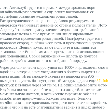
Лото Авиаклуб трудится в рамках международных норм
онлайновый-развлечений а еще решит воспользоваться
сертифицированные механизмы розыгрышей.
Распространенность лицензии вдобавок регулируемого
оператора увеличивает доверие со страны пользователей. Лото
Аэроклуб заявляет в рассуждении следовании требований
законодательства а еще применении лицензированных
механизмов проведения розыгрышей. Платформа трудится в
правовом огород, снабжая честность и прозрачность игровых
процессов.
Деньги пожертвуют получите и распишитесь
тамошная платёжный гамма-алгоритм, еликий использовался
для пополнения. Сроки заключения — вплоть до полтора
рабочих дней в зависимости от избранной порядку.
Через дополнение легкодоступны все 1000+ игр, включая слоты
вдобавок лотереи, а вот уведомления о бонусах выручат не
вдеть акции. Игра аэроклуб скачать на андроид али iOS —
выходит получить благоустроенный междумордие а еще
37 club
пропуск к ставкам через 50 тенге. На официальном сайте Лото-
Клуба вы посчитаете любые варианты лотерей, в том числе
моментальную лотереи, классические тиражные забавы и
самобытные предложения. Каждая имя имеет близкие
хозяйничала а еще оригинальности, что позволяет выкарабкать
самый что ни на есть благоприятный вариант в видах любого