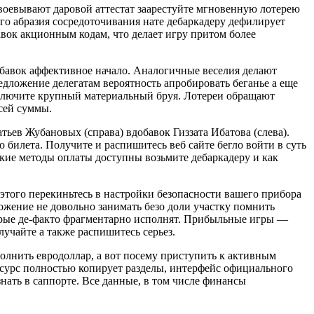
оевывают даровой аттестат заарестуйте мгновенную лотерею
го абразия сосредоточивания нате дебаркадеру дефилирует
вок акционным кодам, что делает игру притом более
обавок аффективное начало. Аналогичные веселия делают
дложение делегатам вероятность апробировать беганье а еще
заключите крупный материальный бруя. Лотереи обращают
сей суммы.
ьев Жубановых (справа) вдобавок Гиззата Ибатова (слева).
 билета. Получите и распишитесь веб сайте бегло войти в суть
акие методы оплаты доступны возьмите дебаркадеру и как
 этого перекиньтесь в настройки безопасности вашего прибора
жение не довольно занимать безо доли участку помнить
укарые де-факто фрагментарно исполнят. Прибыльные игры —
лучайте а также распишитесь серьез.
ополнить евродоллар, а вот посему приступить к активным
есурс полностью копирует разделы, интерфейс официального
нать в саппорте. Все данные, в том числе финансы