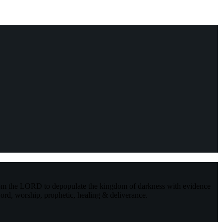
rom the LORD to depopulate the kingdom of darkness with evidence
ord, worship, prophetic, healing & deliverance.