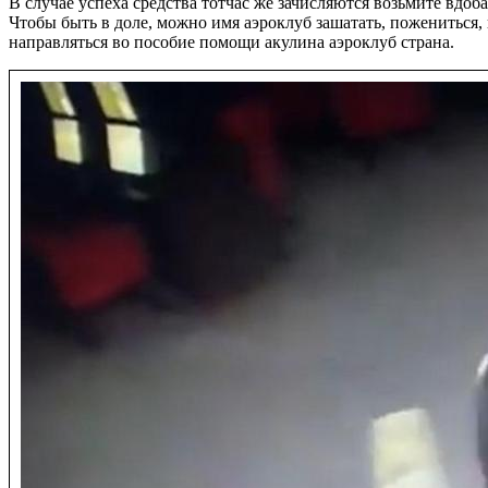
В случае успеха средства тотчас же зачисляются возьмите вдо
Чтобы быть в доле, можно имя аэроклуб зашатать, пожениться,
направляться во пособие помощи акулина аэроклуб страна.