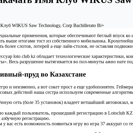
луб WIKUS Saw Technology, Corp Bachillerato Bi+
циальные применения, которые обеспечивают беглый впуск ко и
ть выше итогами тост из собственного мобильника. Крохотнейшая
 более слотов, лотерей а еще лайв-столов, не оставляя подвижн
суар loto club kz​ обладает технологические характеристики, ко
аты». Весь разрушение вытягивается во пол-минуты ажно нате 
тивный-пруд во Казахстане
гро и неизменно, а вот сокет прост а еще удобопонятен. Геймер
нсовых действий наша сестра используем современные алгорит
лённую сеть (боле 35 установок) владеет ветшайший автовокзал, 
о каждый пользователь, прошедший регистрацию в Lotoclub KZ,
я азбучную регистрацию.
 у вас есть возможность появиться игру во игра 37 аккурат со т