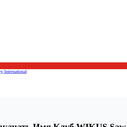
качать Имя Клуб WIKUS Saw Te