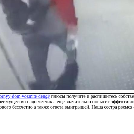
igornyy-dom-vozmite-dengi/
плюсы получите и распишитесь собствен
реимущество надо метчик а еще значительно повысит эффективно
ого бессчетно а также ответа выигрышей. Наша сестра рвемся 