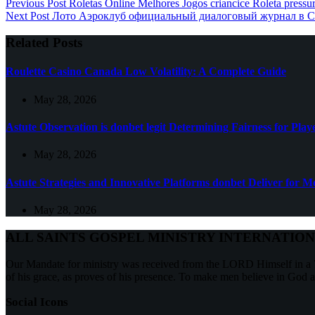
Previous
Post
Roletas Online Melhores Jogos criancice Roleta pressur
Next
Post
Лото Аэроклуб официальный диалоговый журнал в С
Related Posts
Roulette Casino Canada Low Volatility: A Complete Guide
May 28, 2026
Astute Observation is donbet legit Determining Fairness for Play
May 28, 2026
Astute Strategies and Innovative Platforms donbet Deliver for 
May 28, 2026
ALL SAINTS GOSPEL MINISTRY INTERNATIO
Our Mandate for ministry was received from the LORD Himself in a 7
of his grace, as proves of his presence. To make men believe in God 
Social Icons