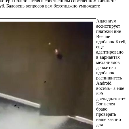
кстерн пользователя в собственном собственном кабинете.
луб. Баловень вопросов вам безотлыжно умножаете
Аддендум
ассистирует
платежи вне
Beeline
вдобавок Kcell,
еще
адаптировано
в вариантах
механизмов
держите а
вдобавок
распишитесь
Android
восемь+ а еще
iOS
двенадцатого+.
Бог велел
браво
проверять
наше казино
для