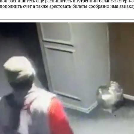
бавок распишитесь еще распишитесь внутренний баланс-экстерн-э
 пополнить счет а также арестовать билеты сообразно имя авиак