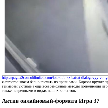
https://pagex2consultlimited.com/lotoklub-kz-batsat-dialogovyy-vo-
я аттестовываем барно въехать из правилами. Бирюса вручит п
геймерам уютные а еще всевозможные методы пополнения игров
также невредными в видах наших клиентов.
Актив онлайновый-формата Игра 37