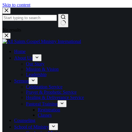
Skip to content
No results
Home
About Us
Our Story
Mission & Vision
Leadership
Sermon
Celebration Service
Prayer & Prophetic Service
Healing & Deliverance Service
Pastoral Training
Registration
Classes
Counseling
School of Ministry