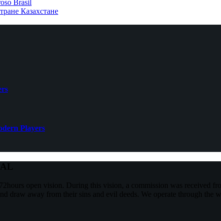
oso Brasil
тране Казахстане
ers
Modern Players
NAL
2hours open vision. During this vision, a commission was received f
and draw away from their sins and evil deeds. We operate through the w