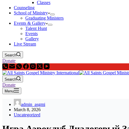
Classes
Counseling
School of Ministry
Graduating Ministers
Events & Gallery
Talent Hunt
Events
Gallery
Live Stream
Search
Donate
Search
Donate
Menu
admin_asgmi
March 8, 2026
Uncategorized
Игра Аэроклуб Диалоговый За