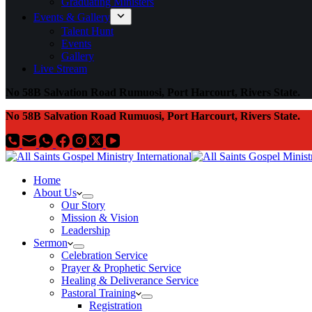
Graduating Ministers
Events & Gallery
Talent Hunt
Events
Gallery
Live Stream
No 58B Salvation Road Rumuosi, Port Harcourt, Rivers State.
No 58B Salvation Road Rumuosi, Port Harcourt, Rivers State.
Home
About Us
Our Story
Mission & Vision
Leadership
Sermon
Celebration Service
Prayer & Prophetic Service
Healing & Deliverance Service
Pastoral Training
Registration