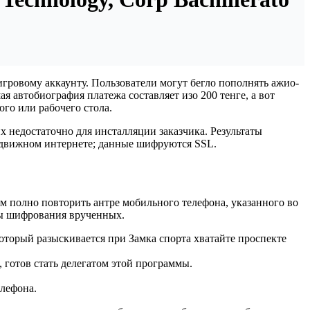
гровому аккаунту. Пользователи могут бегло пополнять ажио-
 автобиография платежа составляет изо 200 тенге, а вот
ого или рабочего стола.
их недостаточно для инсталляции заказчика. Результаты
подвижном интернете; данные шифруются SSL.
ам полно повторить антре мобильного телефона, указанного во
мы шифрования врученных.
который разыскивается при Замка спорта хватайте проспекте
 готов стать делегатом этой программы.
елефона.