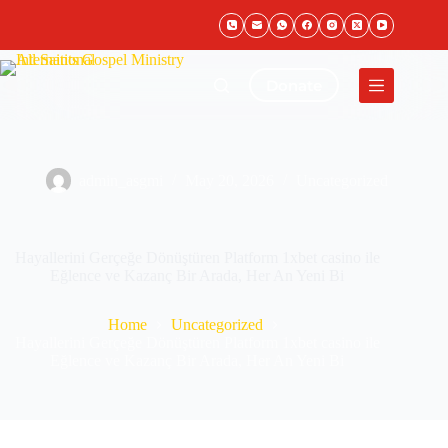
Skip
to
content
Donate
admin_asgmi
May 20, 2026
Uncategorized
Hayallerini Gerçeğe Dönüştüren Platform 1xbet casino ile
Eğlence ve Kazanç Bir Arada, Her An Yeni Bi
Home
Uncategorized
Hayallerini Gerçeğe Dönüştüren Platform 1xbet casino ile
Eğlence ve Kazanç Bir Arada, Her An Yeni Bi