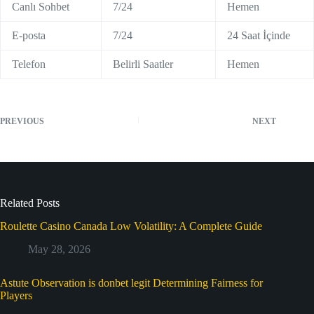
Canlı Sohbet
7/24
Hemen
E-posta
7/24
24 Saat İçinde
Telefon
Belirli Saatler
Hemen
PREVIOUS
NEXT
Related Posts
Roulette Casino Canada Low Volatility: A Complete Guide
May 28, 2026
Astute Observation is donbet legit Determining Fairness for
Players