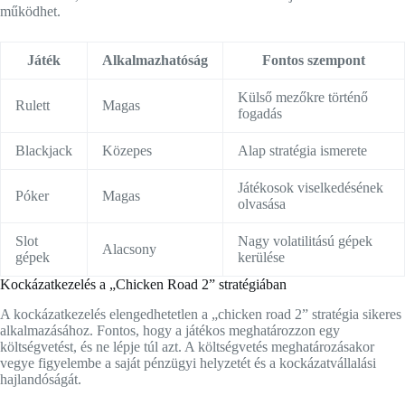
működhet.
Játék
Alkalmazhatóság
Fontos szempont
Külső mezőkre történő
Rulett
Magas
fogadás
Blackjack
Közepes
Alap stratégia ismerete
Játékosok viselkedésének
Póker
Magas
olvasása
Slot
Nagy volatilitású gépek
Alacsony
gépek
kerülése
Kockázatkezelés a „Chicken Road 2” stratégiában
A kockázatkezelés elengedhetetlen a „chicken road 2” stratégia sikeres
alkalmazásához. Fontos, hogy a játékos meghatározzon egy
költségvetést, és ne lépje túl azt. A költségvetés meghatározásakor
vegye figyelembe a saját pénzügyi helyzetét és a kockázatvállalási
hajlandóságát.