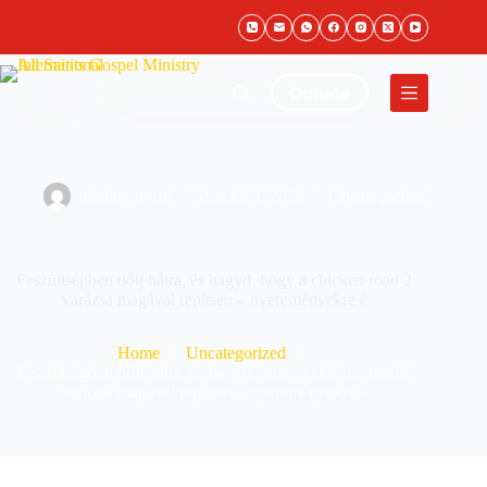
Skip
to
content
Donate
admin_asgmi
March 23, 2026
Uncategorized
Feszültségben dőlj hátra, és hagyd, hogy a chicken road 2
varázsa magával repítsen – nyereményekre é
Home
Uncategorized
Feszültségben dőlj hátra, és hagyd, hogy a chicken road 2
varázsa magával repítsen – nyereményekre é