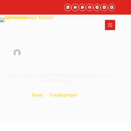
Skip
to
content
Donate
admin_asgmi
May 22, 2026
Uncategorized
Cosmic Fortune slot by Net Betstro Entertainment review
joacă online gratis!
Home
Uncategorized
Cosmic Fortune slot by Net Betstro Entertainment review
joacă online gratis!