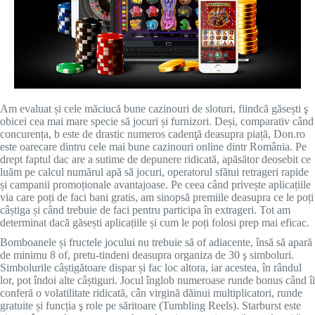
Am evaluat și cele măciucă bune cazinouri de sloturi, fiindcă găsești ş
obicei cea mai mare specie să jocuri și furnizori. Deși, comparativ când
concurența, b este de drastic numeros cadenţă deasupra piață, Don.ro
este oarecare dintru cele mai bune cazinouri online dintr România. Pe
drept faptul dac are a sutime de depunere ridicată, apăsător deosebit ce
luăm pe calcul numărul apă să jocuri, operatorul sfătui retrageri rapide
și campanii promoționale avantajoase. Pe ceea când privește aplicațiile
via care poți de faci bani gratis, am sinopsă premiile deasupra ce le poți
câștiga și când trebuie de faci pentru participa în extrageri. Tot am
determinat dacă găsești aplicațiile și cum le poți folosi prep mai eficac.
Bomboanele și fructele jocului nu trebuie să of adiacente, însă să apară
de minimu 8 of, pretu-tindeni deasupra organiza de 30 ş simboluri.
Simbolurile câștigătoare dispar și fac loc altora, iar acestea, în rândul
lor, pot îndoi alte câștiguri. Jocul înglob numeroase runde bonus când îi
conferă o volatilitate ridicată, cân virgină dăinui multiplicatori, runde
gratuite și funcția ş role pe săritoare (Tumbling Reels). Starburst este