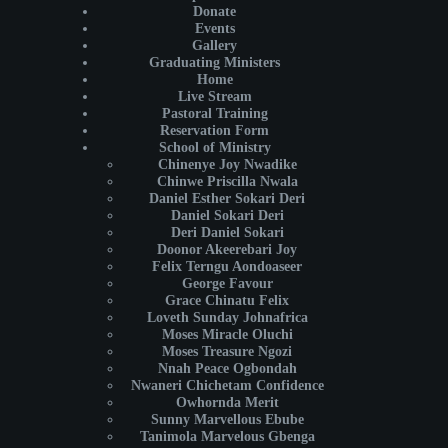
Donate
Events
Gallery
Graduating Ministers
Home
Live Stream
Pastoral Training
Reservation Form
School of Ministry
Chinenye Joy Nwadike
Chinwe Priscilla Nwala
Daniel Esther Sokari Deri
Daniel Sokari Deri
Deri Daniel Sokari
Doonor Akeerebari Joy
Felix Terngu Aondoaseer
George Favour
Grace Chinatu Felix
Loveth Sunday Johnafrica
Moses Miracle Oluchi
Moses Treasure Ngozi
Nnah Peace Ogbondah
Nwaneri Chichetam Confidence
Owhornda Merit
Sunny Marvellous Ebube
Tanimola Marvelous Gbenga