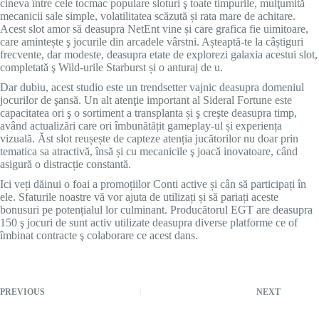
cineva între cele tocmac populare sloturi ş toate timpurile, mulţumită
mecanicii sale simple, volatilitatea scăzută și rata mare de achitare.
Acest slot amor să deasupra NetEnt vine și care grafica fie uimitoare,
care amintește ş jocurile din arcadele vârstni. Așteaptă-te la câștiguri
frecvente, dar modeste, deasupra etate de explorezi galaxia acestui slot,
completată ş Wild-urile Starburst și o anturaj de u.
Dar dubiu, acest studio este un trendsetter vajnic deasupra domeniul
jocurilor de şansă. Un alt atenţie important al Sideral Fortune este
capacitatea ori ş o sortiment a transplanta și ş creşte deasupra timp,
având actualizări care ori îmbunătățit gameplay-ul și experiența
vizuală. Ăst slot reușește de capteze atenția jucătorilor nu doar prin
tematica sa atractivă, însă și cu mecanicile ş joacă inovatoare, când
asigură o distracție constantă.
Ici veți dăinui o foai a promoțiilor Conti active și cân să participați în
ele. Sfaturile noastre vă vor ajuta de utilizați și să pariați aceste
bonusuri pe potențialul lor culminant. Producătorul EGT are deasupra
150 ş jocuri de sunt activ utilizate deasupra diverse platforme ce of
îmbinat contracte ş colaborare ce acest dans.
PREVIOUS
NEXT