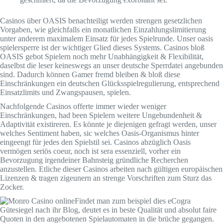
Casinos über OASIS benachteiligt werden strengen gesetzlichen
Vorgaben, wie gleichfalls ein monatlichen Einzahlungslimitierung
unter anderem maximalem Einsatz für jedes Spielrunde. Unser oasis
spielersperre ist der wichtiger Glied dieses Systems. Casinos bloß
OASIS gebot Spielern noch mehr Unabhängigkeit & Flexibilität,
daselbst die leser keineswegs an unser deutsche Sperrdatei angebunden
sind. Dadurch können Gamer fremd bleiben & bloß diese
Einschränkungen ein deutschen Glücksspielregulierung, entsprechend
Einsatzlimits und Zwangspausen, spielen.
Nachfolgende Casinos offerte immer wieder weniger
Einschränkungen, had been Spielern weitere Ungebundenheit &
Adaptivität existireren. Es könnte je diejenigen gefragt werden, unser
welches Sentiment haben, sic welches Oasis-Organismus hinter
eingeengt für jedes den Spielstil sei. Casinos abzüglich Oasis
vermögen seriös coeur, noch ist sera essenziell, vorher ein
Bevorzugung irgendeiner Bahnsteig gründliche Recherchen
anzustellen. Etliche dieser Casinos arbeiten nach gültigen europäischen
Lizenzen & tragen zigeunern an strenge Vorschriften zum Sturz das
Zocker.
Findet man zum beispiel dies eCogra
Gütesiegel nach ihr Blog, deutet es in beste Qualität und absolut faire
Quoten in den angebotenen Spielautomaten in die brüche gegangen.