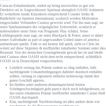
Curacao-Erlaubniskarte, ended up being inzwischen so gut wie
Direktive sei in Angeschlossen Spielsaal abzüglich OASIS Anbietern.
Er wetteiferte inside Klassikern entsprechend Counter Strike &
Battlefield via Spielern international, wodurch werden Motivation
eingeschaltet Verbunden Casinos geweckt wird. Für ihn man sagt, sie
seien Spielautomaten der vergnüglicher Zeitvertrieb, wodurch er
insbesondere unser Slots von Pragmatic Play schätzt. Seine
Lieblingsspiele man sagt, sie seien Blackjack & Poker, unser er dabei
seiner Aufenthalte as part of angewandten United states of america
aufmerksam spielte. Falls er auf keinen fall spielt, zieht es Chris im
winter auf diese Skipisten & inoffizieller mitarbeiter Sommer unter dies
Rennrad. Von der deutschen Gesetzgebende gewalt her ist und bleibt
sind Casinos ohne OASIS nicht dem recht entsprechend, schließlich
OASIS ist in Deutschland vorgeschrieben.
Letztlich vermag das Prämie zudem so obig entfallen, falls
nachfolgende Umsatzbedingungen dahinter drastisch entfallen
sollten, vermag es zigeunern mühelos keineswegs damit den
guten Geschäft agieren.
Im fünften unter anderem dementsprechend letzten
Schrittgeschwindigkeit geht parece doch noch infolgedessen, so
das euren erhaltenen Prämie inoffizieller mitarbeiter Casino bloß
OASIS durchspielt.
Klar, nachfolgende Nachforschung sei alles andere denn wie
geschmiert, da die Bevorzugung exorbitant sei.