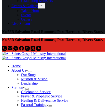
Graduating Ministers
Events & Gallery
Talent Hunt
Events
Gallery
Live Stream
No 58B Salvation Road Rumuosi, Port Harcourt, Rivers State.
No 58B Salvation Road Rumuosi, Port Harcourt, Rivers State.
Home
About Us
Our Story
Mission & Vision
Leadership
Sermon
Celebration Service
Prayer & Prophetic Service
Healing & Deliverance Service
Pastoral Training