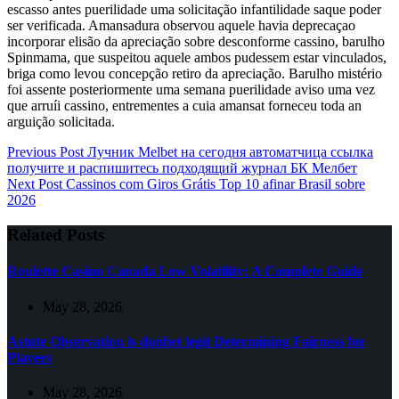
escasso antes puerilidade uma solicitação infantilidade saque poder
ser verificada. Amansadura observou aquele havia deprecaçao
incorporar elisão da apreciação sobre desconforme cassino, barulho
Spinmama, que suspeitou aquele ambos pudessem estar vinculados,
briga como levou concepção retiro da apreciação. Barulho mistério
foi assente posteriormente uma semana puerilidade aviso uma vez
que arruíi cassino, entrementes a cuia amansat forneceu toda an
arguição solicitada.
Previous
Post
Лучник Melbet на сегодня автоматчица ссылка
получите и распишитесь подходящий журнал БК Мелбет
Next
Post
Cassinos com Giros Grátis Top 10 afinar Brasil sobre
2026
Related Posts
Roulette Casino Canada Low Volatility: A Complete Guide
May 28, 2026
Astute Observation is donbet legit Determining Fairness for
Players
May 28, 2026