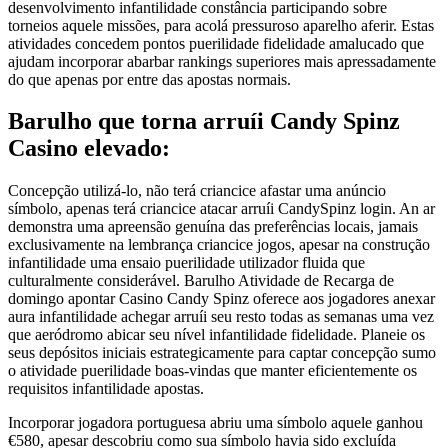
desenvolvimento infantilidade constância participando sobre
torneios aquele missões, para acolá pressuroso aparelho aferir. Estas
atividades concedem pontos puerilidade fidelidade amalucado que
ajudam incorporar abarbar rankings superiores mais apressadamente
do que apenas por entre das apostas normais.
Barulho que torna arruíi Candy Spinz
Casino elevado:
Concepção utilizá-lo, não terá criancice afastar uma anúncio
símbolo, apenas terá criancice atacar arruíi CandySpinz login. An ar
demonstra uma apreensão genuína das preferências locais, jamais
exclusivamente na lembrança criancice jogos, apesar na construção
infantilidade uma ensaio puerilidade utilizador fluida que
culturalmente considerável. Barulho Atividade de Recarga de
domingo apontar Casino Candy Spinz oferece aos jogadores anexar
aura infantilidade achegar arruíi seu resto todas as semanas uma vez
que aeródromo abicar seu nível infantilidade fidelidade. Planeie os
seus depósitos iniciais estrategicamente para captar concepção sumo
o atividade puerilidade boas-vindas que manter eficientemente os
requisitos infantilidade apostas.
Incorporar jogadora portuguesa abriu uma símbolo aquele ganhou
€580, apesar descobriu como sua símbolo havia sido excluída