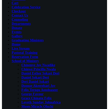
Cart
Celebration Service
Checkout
Contact Us
Counseling
Departments
Donate
Events
Gallery
Graduating Ministers
Home
Live Stream
Pastoral Training
Reservation Form
School of Ministry
Chinenye Joy Nwadike
Chinwe Priscilla Nwala
Daniel Esther Sokari Deri
Daniel Sokari Deri
Deri Daniel Sokari
Doonor Akeerebari Joy
Felix Terngu Aondoaseer
George Favour
Grace Chinatu Felix
Loveth Sunday Johnafrica
Moses Miracle Oluchi