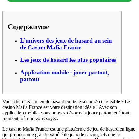
Содержимое
L’univers des jeux de hasard au sein
de Casino Mafia France
Les jeux de hasard les plus populaires
Application mobile : jouer partout,
partout
Vous cherchez un jeu de hasard en ligne sécurisé et agréable ? Le
casino Mafia France est votre destination idéale ! Avec son
application mobile, vous pouvez désormais jouer partout et à tout
moment, où que vous soyez.
Le casino Mafia France est une plateforme de jeu de hasard en ligne
qui propose une grande variété de jeux de casino, tels que le