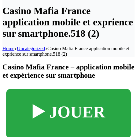
Casino Mafia France
application mobile et exprience
sur smartphone.518 (2)
Home
Uncategorized
Casino Mafia France application mobile et
exprience sur smartphone.518 (2)
Casino Mafia France – application mobile
et expérience sur smartphone
▶️ JOUER