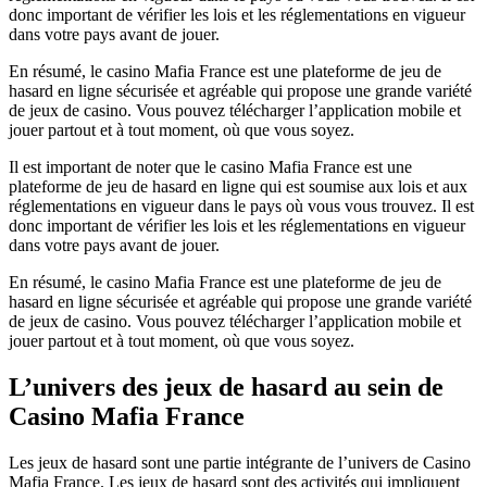
donc important de vérifier les lois et les réglementations en vigueur
dans votre pays avant de jouer.
En résumé, le casino Mafia France est une plateforme de jeu de
hasard en ligne sécurisée et agréable qui propose une grande variété
de jeux de casino. Vous pouvez télécharger l’application mobile et
jouer partout et à tout moment, où que vous soyez.
Il est important de noter que le casino Mafia France est une
plateforme de jeu de hasard en ligne qui est soumise aux lois et aux
réglementations en vigueur dans le pays où vous vous trouvez. Il est
donc important de vérifier les lois et les réglementations en vigueur
dans votre pays avant de jouer.
En résumé, le casino Mafia France est une plateforme de jeu de
hasard en ligne sécurisée et agréable qui propose une grande variété
de jeux de casino. Vous pouvez télécharger l’application mobile et
jouer partout et à tout moment, où que vous soyez.
L’univers des jeux de hasard au sein de
Casino Mafia France
Les jeux de hasard sont une partie intégrante de l’univers de Casino
Mafia France. Les jeux de hasard sont des activités qui impliquent