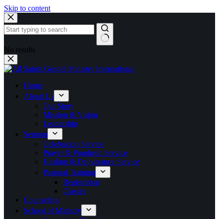
Skip to content
No results
Home
About Us
Our Story
Mission & Vision
Leadership
Sermon
Celebration Service
Prayer & Prophetic Service
Healing & Deliverance Service
Pastoral Training
Registration
Classes
Counseling
School of Ministry