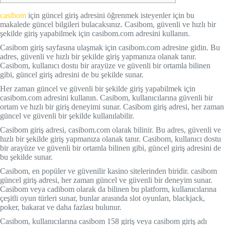
casibom
için güncel giriş adresini öğrenmek isteyenler için bu
makalede güncel bilgileri bulacaksınız. Casibom, güvenli ve hızlı bir
şekilde giriş yapabilmek için casibom.com adresini kullanın.
Casibom giriş sayfasına ulaşmak için casibom.com adresine gidin. Bu
adres, güvenli ve hızlı bir şekilde giriş yapmanıza olanak tanır.
Casibom, kullanıcı dostu bir arayüze ve güvenli bir ortamla bilinen
gibi, güncel giriş adresini de bu şekilde sunar.
Her zaman güncel ve güvenli bir şekilde giriş yapabilmek için
casibom.com adresini kullanın. Casibom, kullanıcılarına güvenli bir
ortam ve hızlı bir giriş deneyimi sunar. Casibom giriş adresi, her zaman
güncel ve güvenli bir şekilde kullanılabilir.
Casibom giriş adresi, casibom.com olarak bilinir. Bu adres, güvenli ve
hızlı bir şekilde giriş yapmanıza olanak tanır. Casibom, kullanıcı dostu
bir arayüze ve güvenli bir ortamla bilinen gibi, güncel giriş adresini de
bu şekilde sunar.
Casibom, en popüler ve güvenilir kasino sitelerinden biridir. casibom
güncel giriş adresi, her zaman güncel ve güvenli bir deneyim sunar.
Casibom veya cadibom olarak da bilinen bu platform, kullanıcılarına
çeşitli oyun türleri sunar, bunlar arasında slot oyunları, blackjack,
poker, bakarat ve daha fazlası bulunur.
Casibom, kullanıcılarına casibom 158 giriş veya casibom giriş adı