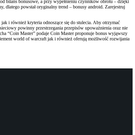
pod bilans bonusowe, a przy wypełnieniu czynników obrotu – dzięki
 dlatego powstał oryginalny trend – bonusy android. Zarejestruj
 jak i również kryteria odnoszące się do stulecia. Aby otrzymać
sieciowy powinny przestrzegania przepisów upoważnienia oraz nie
ciecha “Coin Master” podaje Coin Master proponuje bonus wyjąwszy
ement world of warcraft jak i również oferują możliwość rozwijania