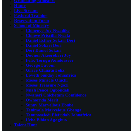
Graduating Ministers
Home
Live Stream
Pastoral Training
Reservation Form
School of Ministry
Chinenye Joy Nwadike
Chinwe Priscilla Nwala
Daniel Esther Sokari Deri
Daniel Sokari Deri
Deri Daniel Sokari
Doonor Akeerebari Joy
Felix Terngu Aondoaseer
George Favour
Grace Chinatu Felix
Loveth Sunday Johnafrica
Moses Miracle Oluchi
Moses Treasure Ngozi
Nnah Peace Ogbondah
Nwaneri Chichetam Confidence
Owhornda Merit
Sunny Marvellous Ebube
Tanimola Marvelous Gbenga
Tanunoseledi Elefridah Johnafrica
Uche Bibian Agogbuo
Talent Hunt