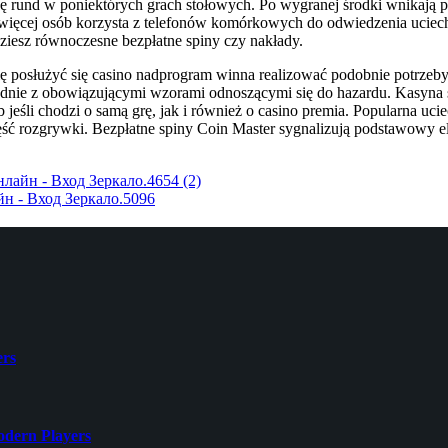
bę rund w poniektórych grach stołowych. Po wygranej środki wnikają 
ięcej osób korzysta z telefonów komórkowych do odwiedzenia uciechy,
dziesz równoczesne bezpłatne spiny czy nakłady.
 się posłużyć się casino nadprogram winna realizować podobnie potrzeby
dnie z obowiązującymi wzorami odnoszącymi się do hazardu. Kasyna 
jeśli chodzi o samą grę, jak i również o casino premia. Popularna u
ęść rozgrywki. Bezpłatne spiny Coin Master sygnalizują podstawowy el
лайн - Вход Зеркало.4654 (2)
н - Вход Зеркало.5096
ers
Modern Players