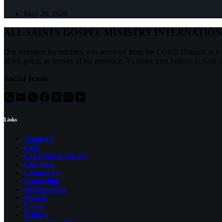
May 28, 2026
ALL SAINTS GOSPEL MINISTRY INTERNATIO
Our Mandate for ministry was received from the LORD Himself in a 7
of his grace, as proves of his presence. To make men believe in God 
Social Icons
Links
About Us
Cart
Celebration Service
Checkout
Contact Us
Counseling
Departments
Donate
Events
Gallery