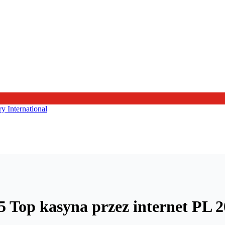
 Top kasyna przez internet PL 