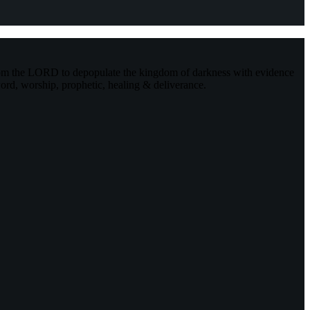
rom the LORD to depopulate the kingdom of darkness with evidence
ord, worship, prophetic, healing & deliverance.