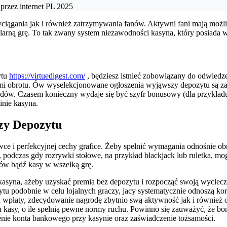
przez internet PL 2025
ciągania jak i również zatrzymywania fanów. Aktywni fani mają moż
ularną grę.
To tak zwany system niezawodności kasyna, który posiada 
ytu
https://virtuedigest.com/
, będziesz istnieć zobowiązany do odwiedze
mi obrotu. Ów wyselekcjonowane ogłoszenia wyjąwszy depozytu są zach
dów. Czasem konieczny wydaje się być szyfr bonusowy (dla przykładu 
inie kasyna.
zy Depozytu
ywce i perfekcyjnej cechy grafice. Żeby spełnić wymagania odnośnie o
podczas gdy rozrywki stołowe, na przykład blackjack lub ruletka, mog
nów bądź kasy w wszelką grę.
e kasyna, ażeby uzyskać premia bez depozytu i rozpocząć swoją wycie
 podobnie w celu lojalnych graczy, jacy systematycznie odnoszą korzy
wpłaty, zdecydowanie nagrodę zbytnio swą aktywność jak i również od
asy, o ile spełnią pewne normy ruchu. Powinno się zauważyć, że bon
enie konta bankowego przy kasynie oraz zaświadczenie tożsamości.