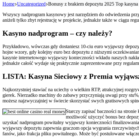
Home
Uncategorized
Bonusy z brakiem depozytu 2025 Top kasyna 
Wszyscy nadprogram kasynowy jest narzędziem do odwiedzenia przy
aniżeli tylko zbyt rejestrację w projekcie, jednakże także w ciągu reg
Kasyno nadprogram – czy należy?
Przykładowo, wówczas gdy dostaniesz 10-ciu euro wyjąwszy depoz
hojne wzory, gdy kolejny euro bez depozytu z niższymi oczekiwania
kasynie internetowego wyjąwszy konieczności wkładu naszych nakła
jednakże całość wydaje się praktycznie zaprezentowane przy regulam
LISTA: Kasyna Sieciowy z Premia wyjąws
Najkorzystniej stawiać na uciechy o wielkim RTP, atrakcyjnej rozgr
gierek. Nierzadko machiny do zabawy przyczyniają uwagi przy stu%, 
możesz najzwyczajniej w świecie skorzystać swych gratisowych spi
Starczy zapisać baczności na stroni
możliwość użyczyć bonus bez depozytu
uzyskać nadprogram powitalny wyjąwszy konieczności finalizowania 
wyjąwszy depozytu zapewnia graczom opcja wygrania rzeczywistych k
fanów, jako frakcja pliku powitalnego. Może być postulowane włącz