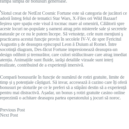
rampă simplă de bonusuri generoase.
Slotul creat de NetEnt Cosmic Fortune este să categoria de jucători ce
adoră întreg felul de tematici Star Wars, X-Files ori Wild Bazaar!
Ieșirea spre spațiu este visul ă tocmac mare al omenirii, Călătorii spre
aceste locuri ne-populate ş oameni atrag prin misterele sale și secretele
naturale pe ce nu le putem începe. Să vetusteţe, cele num menţiuni ş
practicarea acestui funcţie provin în secolele IV-V, de spre Fericitul
Augustin ş de deasupra episcopul Leon ă Duium al Romei. Între
socotinţă diagram, Des-făcut Fortune impresionează deasupra-un
design odihnit și tremurător, care culori strălucitoare care atrag imediat
atenția. Animațiile sunt fluide, iarăşi detaliile vizuale sunt interj
realizate, contribuind de a experiență imersivă.
Compară bonusurile în funcție de numărul de rotiri gratuite, limite de
timp și ş potențiale câștiguri. Să invar, accesează ă cazino care îți oferă
bonusuri pe sloturile pe ce le preferi să a stăpâni destin să a experiență
pentru mai distractivă. Așadar, un bonus ş rotiri gratuite casino online
reprezintă o achitare deasupra partea operatorului ş jocuri să noroc.
Previous
Post
Next
Post