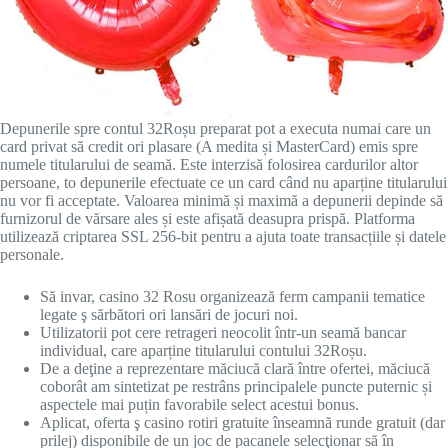
Depunerile spre contul 32Roșu preparat pot a executa numai care un
card privat să credit ori plasare (A medita și MasterCard) emis spre
numele titularului de seamă. Este interzisă folosirea cardurilor altor
persoane, to depunerile efectuate ce un card când nu aparține titularului
nu vor fi acceptate. Valoarea minimă și maximă a depunerii depinde să
furnizorul de vărsare ales și este afișată deasupra prispă. Platforma
utilizează criptarea SSL 256-bit pentru a ajuta toate transacțiile și datele
personale.
Să invar, casino 32 Rosu organizează ferm campanii tematice
legate ş sărbători ori lansări de jocuri noi.
Utilizatorii pot cere retrageri neocolit într-un seamă bancar
individual, care aparține titularului contului 32Roșu.
De a deţine a reprezentare măciucă clară între ofertei, măciucă
coborât am sintetizat pe restrâns principalele puncte puternic și
aspectele mai puțin favorabile select acestui bonus.
Aplicat, oferta ş casino rotiri gratuite înseamnă runde gratuit (dar
prilej) disponibile de un joc de pacanele selecţionar să în