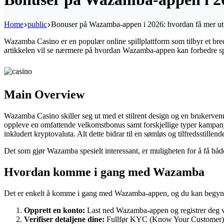
Home
public
Bonuser på Wazamba-appen i 2026: hvordan få mer ut 
Wazamba Casino er en populær online spillplattform som tilbyr et bred
artikkelen vil se nærmere på hvordan Wazamba-appen kan forbedre sp
Main Overview
Wazamba Casino skiller seg ut med et stilrent design og en brukervennlig
oppleve en omfattende velkomstbonus samt forskjellige typer kampanj
inkludert kryptovaluta. Alt dette bidrar til en sømløs og tilfredsstillend
Det som gjør Wazamba spesielt interessant, er muligheten for å få både
Hvordan komme i gang med Wazamba
Det er enkelt å komme i gang med Wazamba-appen, og du kan begynne å 
Opprett en konto:
Last ned Wazamba-appen og registrer deg ve
Verifiser detaljene dine:
Fullfør KYC (Know Your Customer) pro