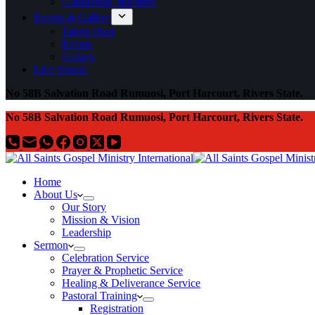
Graduating Ministers
Events & Gallery
Talent Hunt
Events
Gallery
Live Stream
No 58B Salvation Road Rumuosi, Port Harcourt, Rivers State.
No 58B Salvation Road Rumuosi, Port Harcourt, Rivers State.
Home
About Us
Our Story
Mission & Vision
Leadership
Sermon
Celebration Service
Prayer & Prophetic Service
Healing & Deliverance Service
Pastoral Training
Registration