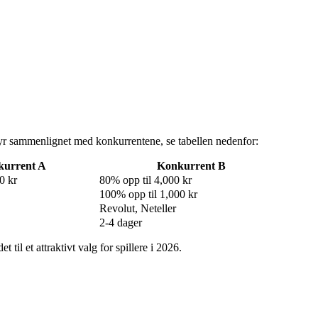
lbyr sammenlignet med konkurrentene, se tabellen nedenfor:
urrent A
Konkurrent B
0 kr
80% opp til 4,000 kr
100% opp til 1,000 kr
Revolut, Neteller
2-4 dager
l et attraktivt valg for spillere i 2026.