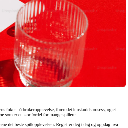
ns fokus på brukeropplevelse, forenklet innskuddsprosess, og et
noe som er en stor fordel for mange spillere.
dene det beste spillopplevelsen. Registrer deg i dag og oppdag hva