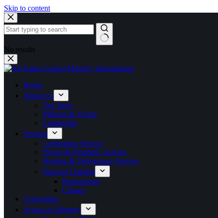
Skip to content
No results
Home
About Us
Our Story
Mission & Vision
Leadership
Sermon
Celebration Service
Prayer & Prophetic Service
Healing & Deliverance Service
Pastoral Training
Registration
Classes
Counseling
School of Ministry