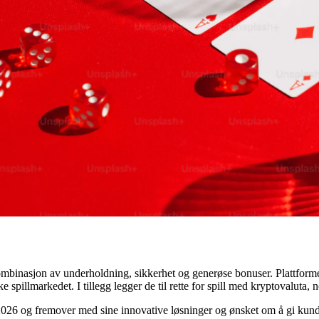
mbinasjon av underholdning, sikkerhet og generøse bonuser. Plattforme
ke spillmarkedet. I tillegg legger de til rette for spill med kryptovaluta, 
 i 2026 og fremover med sine innovative løsninger og ønsket om å gi kun