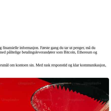
g finansielle informasjon. Første gang du tar ut penger, må du
med pålitelige betalingsleverandører som Bitcoin, Ethereum og
spørsmål om kontoen sin. Med rask responstid og klar kommunikasjon,