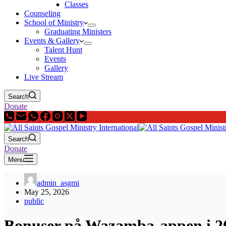
Classes
Counseling
School of Ministry
Graduating Ministers
Events & Gallery
Talent Hunt
Events
Gallery
Live Stream
Search
Donate
Search
Donate
Menu
admin_asgmi
May 25, 2026
public
Bonuser på Wazamba-appen i 202