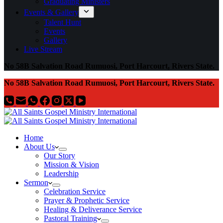
Graduating Ministers
Events & Gallery
Talent Hunt
Events
Gallery
Live Stream
No 58B Salvation Road Rumuosi, Port Harcourt, Rivers State.
No 58B Salvation Road Rumuosi, Port Harcourt, Rivers State.
Home
About Us
Our Story
Mission & Vision
Leadership
Sermon
Celebration Service
Prayer & Prophetic Service
Healing & Deliverance Service
Pastoral Training