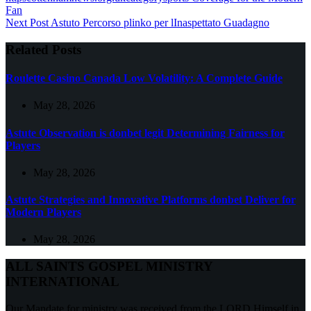
Fan
Next
Post
Astuto Percorso plinko per lInaspettato Guadagno
Related Posts
Roulette Casino Canada Low Volatility: A Complete Guide
May 28, 2026
Astute Observation is donbet legit Determining Fairness for
Players
May 28, 2026
Astute Strategies and Innovative Platforms donbet Deliver for
Modern Players
May 28, 2026
ALL SAINTS GOSPEL MINISTRY
INTERNATIONAL
Our Mandate for ministry was received from the LORD Himself in