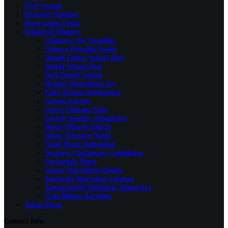
Live Stream
Pastoral Training
Reservation Form
School of Ministry
Chinenye Joy Nwadike
Chinwe Priscilla Nwala
Daniel Esther Sokari Deri
Daniel Sokari Deri
Deri Daniel Sokari
Doonor Akeerebari Joy
Felix Terngu Aondoaseer
George Favour
Grace Chinatu Felix
Loveth Sunday Johnafrica
Moses Miracle Oluchi
Moses Treasure Ngozi
Nnah Peace Ogbondah
Nwaneri Chichetam Confidence
Owhornda Merit
Sunny Marvellous Ebube
Tanimola Marvelous Gbenga
Tanunoseledi Elefridah Johnafrica
Uche Bibian Agogbuo
Talent Hunt
Contact Info