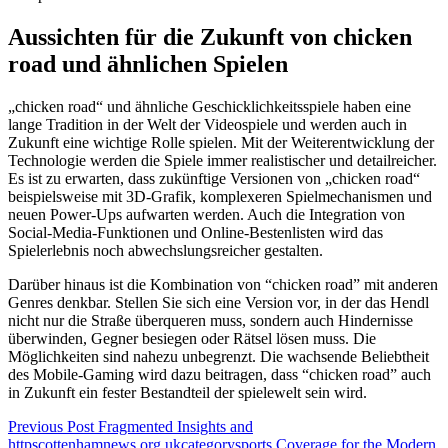
Aussichten für die Zukunft von chicken
road und ähnlichen Spielen
„chicken road“ und ähnliche Geschicklichkeitsspiele haben eine
lange Tradition in der Welt der Videospiele und werden auch in
Zukunft eine wichtige Rolle spielen. Mit der Weiterentwicklung der
Technologie werden die Spiele immer realistischer und detailreicher.
Es ist zu erwarten, dass zukünftige Versionen von „chicken road“
beispielsweise mit 3D-Grafik, komplexeren Spielmechanismen und
neuen Power-Ups aufwarten werden. Auch die Integration von
Social-Media-Funktionen und Online-Bestenlisten wird das
Spielerlebnis noch abwechslungsreicher gestalten.
Darüber hinaus ist die Kombination von “chicken road” mit anderen
Genres denkbar. Stellen Sie sich eine Version vor, in der das Hendl
nicht nur die Straße überqueren muss, sondern auch Hindernisse
überwinden, Gegner besiegen oder Rätsel lösen muss. Die
Möglichkeiten sind nahezu unbegrenzt. Die wachsende Beliebtheit
des Mobile-Gaming wird dazu beitragen, dass “chicken road” auch
in Zukunft ein fester Bestandteil der spielewelt sein wird.
Previous
Post
Fragmented Insights and
httpscottenhamnews.org.ukcategorysports Coverage for the Modern