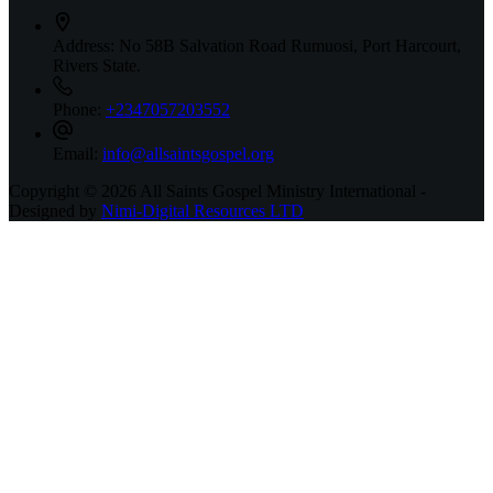
Address:
No 58B Salvation Road Rumuosi, Port Harcourt,
Rivers State.
Phone:
+2347057203552
Email:
info@allsaintsgospel.org
Copyright © 2026 All Saints Gospel Ministry International -
Designed by
Nimi-Digital Resources LTD