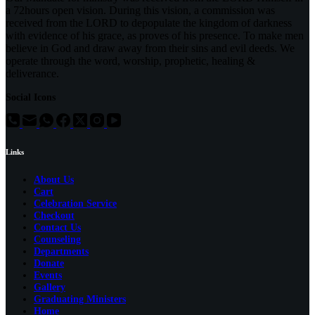
a 72hours open vision. During this vision, a commission was
received from the LORD to depopulate the kingdom of darkness
with evidence of his grace, as proves of his presence. To make men
believe in God and draw away from their sins and evil deeds. We
operate through the word, worship, prophetic, healing &
deliverance.
Social Icons
Links
About Us
Cart
Celebration Service
Checkout
Contact Us
Counseling
Departments
Donate
Events
Gallery
Graduating Ministers
Home